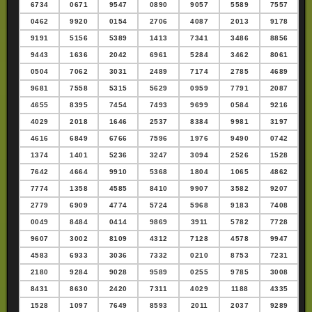
6734
0671
9547
0890
9057
5589
7557
0462
9920
0154
2706
4087
2013
9178
9191
5156
5389
1413
7341
3486
8856
9443
1636
2042
6961
5284
3462
8061
0504
7062
3031
2489
7174
2785
4689
9681
7558
5315
5629
0959
7791
2087
4655
8395
7454
7493
9699
0584
9216
4029
2018
1646
2537
8384
9981
3197
4616
6849
6766
7596
1976
9490
0742
1374
1401
5236
3247
3094
2526
1528
7642
4664
9910
5368
1804
1065
4862
7774
1358
4585
8410
9907
3582
9207
2779
6909
4774
5724
5968
9183
7408
0049
8484
0414
9869
3911
5782
7728
9607
3002
8109
4312
7128
4578
9947
4583
6933
3036
7332
0210
8753
7231
2180
9284
9028
9589
0255
9785
3008
8431
8630
2420
7311
4029
1188
4335
1528
1097
7649
8593
2011
2037
9289