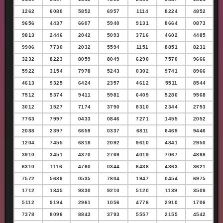
1262
6080
5852
6957
1114
8224
4852
9656
4437
6607
5940
9131
8664
0873
9813
2446
2042
5093
3716
4602
4485
9906
7730
2032
5594
1151
8851
8231
3232
8223
8059
8049
6290
7570
9666
5922
3154
7978
5243
0302
9741
8966
4613
9325
6424
2357
4612
5511
8544
7512
5374
9411
5981
6409
5280
9568
3012
1527
7174
3750
8310
2344
2753
7763
7997
0433
0846
7271
1455
2052
2088
2397
6659
0337
6811
6469
9446
1204
7455
6818
2092
9610
4841
2950
3910
3451
4370
2769
4019
7067
4898
6310
1116
4760
0344
6438
4363
3621
7572
5689
0535
7804
1947
0454
6975
1712
1845
9330
9210
5120
1139
3509
5112
9194
2961
1056
4776
2910
1706
7378
8096
8843
3793
5557
2155
4542