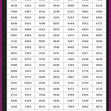
4618
1323
4323
0044
9838
6640
0126
7468
4367
0232
2198
5124
6862
3384
6448
0032
8266
1481
2151
0943
6366
6956
5541
7698
8202
0449
3921
6737
2254
9898
4413
9293
2294
0819
1841
5981
9968
8125
0434
4215
8418
8809
7131
9905
9590
5840
9267
5686
3056
4238
2925
3571
7960
6659
2548
7967
8841
1020
1516
5157
4026
2917
4014
3150
6075
7079
7053
1649
6238
3028
3389
6910
1976
8380
1295
2230
5850
6068
1610
1610
1416
4743
1778
3019
8314
6570
0848
8832
3862
7635
2414
3031
XXXX
1035
3103
9132
2753
1603
9427
1517
8412
4398
6073
6372
3715
2712
3919
7546
5544
6098
6306
3884
6346
9194
2025
4966
0167
3145
8335
1394
7083
8574
2515
7969
0965
9874