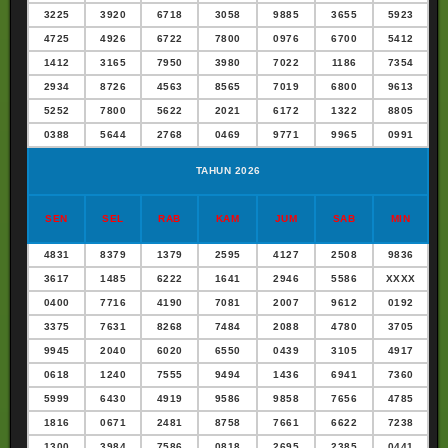
3225
3920
6718
3058
9885
3655
5923
4725
4926
6722
7800
0976
6700
5412
1412
3165
7950
3980
7022
1186
7354
2934
8726
4563
8565
7019
6800
9613
5252
7800
5622
2021
6172
1322
8805
0388
5644
2768
0469
9771
9965
0991
TAHUN 2026
SEN
SEL
RAB
KAM
JUM
SAB
MIN
4831
8379
1379
2595
4127
2508
9836
3617
1485
6222
1641
2946
5586
XXXX
0400
7716
4190
7081
2007
9612
0192
3375
7631
8268
7484
2088
4780
3705
9945
2040
6020
6550
0439
3105
4917
0618
1240
7555
9494
1436
6941
7360
5999
6430
4919
9586
9858
7656
4785
1816
0671
2481
8758
7661
6622
7238
1300
3984
7586
0818
2695
2385
0441