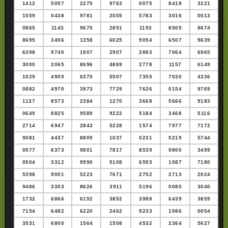
1412
5057
2275
9763
0075
8418
3221
1559
0438
9781
2055
5783
3016
0013
0865
1143
9670
2851
1193
8505
8674
8695
3406
1358
6025
9054
6507
9639
6398
9740
1907
2907
2883
7064
6965
3000
2065
8696
4869
2778
1157
6149
1029
4909
6375
5507
7355
7030
4336
0882
4970
3973
7729
7626
0154
9769
1137
8573
2384
1270
3668
5666
9183
0649
8825
9589
9222
5184
3468
5116
2714
6947
2843
5228
1574
7977
7172
9081
4437
8809
1037
0231
5219
5744
0577
6373
9801
7817
8539
9800
3499
0504
3312
9990
5108
6593
1087
7180
5398
9001
5223
7671
2752
2713
2024
9486
3353
8626
3911
5196
0080
3040
1732
6866
6152
3852
3988
6439
3859
7154
6482
6220
2462
9233
1086
0054
3531
6800
1564
1508
4532
2364
5627