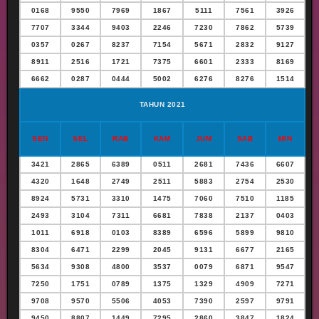
0168
9550
7969
1867
5111
7561
3926
7707
3344
9403
2246
7230
7862
5739
0357
0267
8237
7154
5671
2832
9127
8911
2516
1721
7375
6601
2333
8169
6662
0287
0444
5002
6276
8276
1514
TAHUN 2021
SEN
SEL
RAB
KAM
JUM
SAB
MIN
3421
2865
6389
0511
2681
7436
6607
4320
1648
2749
2511
5883
2754
2530
8924
5731
3310
1475
7060
7510
1185
2493
3104
7311
6681
7838
2137
0403
1011
6918
0103
8389
6596
5899
9810
8304
6471
2299
2045
9131
6677
2165
5634
9308
4800
3537
0079
6871
9547
7250
1751
0789
1375
1329
4909
7271
9708
9570
5506
4053
7390
2597
9791
9450
8807
1449
7295
2860
3847
1824