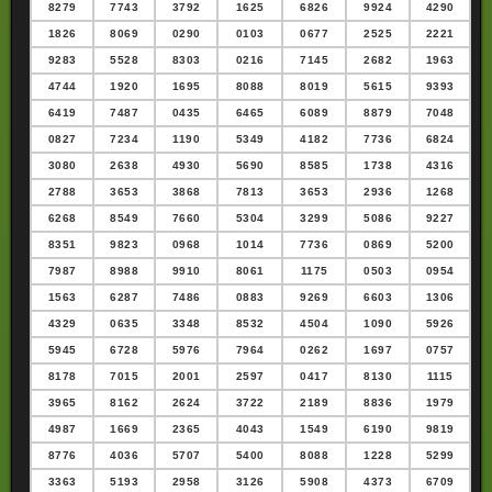
8279
7743
3792
1625
6826
9924
4290
1826
8069
0290
0103
0677
2525
2221
9283
5528
8303
0216
7145
2682
1963
4744
1920
1695
8088
8019
5615
9393
6419
7487
0435
6465
6089
8879
7048
0827
7234
1190
5349
4182
7736
6824
3080
2638
4930
5690
8585
1738
4316
2788
3653
3868
7813
3653
2936
1268
6268
8549
7660
5304
3299
5086
9227
8351
9823
0968
1014
7736
0869
5200
7987
8988
9910
8061
1175
0503
0954
1563
6287
7486
0883
9269
6603
1306
4329
0635
3348
8532
4504
1090
5926
5945
6728
5976
7964
0262
1697
0757
8178
7015
2001
2597
0417
8130
1115
3965
8162
2624
3722
2189
8836
1979
4987
1669
2365
4043
1549
6190
9819
8776
4036
5707
5400
8088
1228
5299
3363
5193
2958
3126
5908
4373
6709