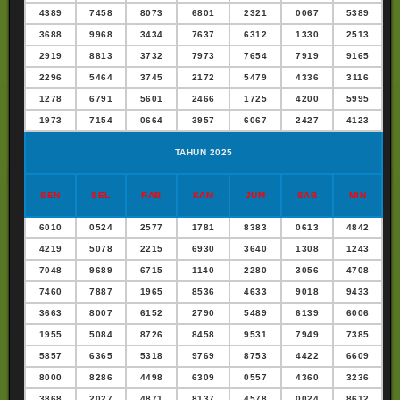
4389
7458
8073
6801
2321
0067
5389
3688
9968
3434
7637
6312
1330
2513
2919
8813
3732
7973
7654
7919
9165
2296
5464
3745
2172
5479
4336
3116
1278
6791
5601
2466
1725
4200
5995
1973
7154
0664
3957
6067
2427
4123
TAHUN 2025
SEN
SEL
RAB
KAM
JUM
SAB
MIN
6010
0524
2577
1781
8383
0613
4842
4219
5078
2215
6930
3640
1308
1243
7048
9689
6715
1140
2280
3056
4708
7460
7887
1965
8536
4633
9018
9433
3663
8007
6152
2790
5489
6139
6006
1955
5084
8726
8458
9531
7949
7385
5857
6365
5318
9769
8753
4422
6609
8000
8286
4498
6309
0557
4360
3236
3868
2027
4871
8137
4578
0024
8612