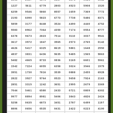
1227
5611
6779
2803
4523
5908
1520
6259
9546
5860
8557
1659
7369
7772
2193
6090
5823
6773
7738
5486
8371
5859
3177
8448
3524
4490
4440
4752
5583
8962
7364
4350
7174
0554
8777
6378
9673
2823
7514
0110
3037
9941
3617
3972
1847
3965
2573
2765
0142
4626
5417
6325
8619
5881
1648
2950
4837
3831
6436
9635
9485
1565
9863
5482
4665
8733
0836
3169
6601
5961
1542
7224
6055
6358
3024
3946
1979
3951
1730
7816
3539
0888
2455
6928
2822
3927
9764
0523
5658
7924
2163
2851
3315
1242
3651
2995
2679
3369
7044
5461
6580
2433
0721
0809
6302
9977
8894
8981
5406
3843
4826
2424
5258
0635
6873
3451
2787
6499
1197
8806
0656
0535
0431
2422
0223
4100