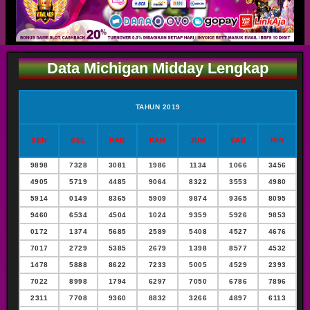
Data Michigan Midday Lengkap
TAHUN 2019
SEN
SEL
RAB
KAM
JUM
SAB
MIN
9898
7328
3081
1986
1134
1066
3456
4905
5719
4485
9064
8322
3553
4980
5914
0149
8365
5909
9874
9365
8095
9460
6534
4504
1024
9359
5926
9853
0172
1374
5685
2589
5408
4527
4676
7017
2729
5385
2679
1398
8577
4532
1478
5888
8622
7233
5005
4529
2393
7022
8998
1794
6297
7050
6786
7896
2311
7708
9360
8832
3266
4897
6113