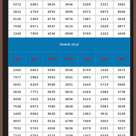
0372
6981
0829
4946
5299
2221
2981
2812
4794
4553
3895
0673
8875
8666
0125
2305
8778
5976
7487
1414
0602
7940
8571
6547
6215
4018
2628
8877
1340
7959
4336
8999
9709
2222
4409
TAHUN 2022
SEN
SEL
RAB
KAM
JUM
SAB
MIN
2365
6663
5389
0036
8709
1036
3371
7377
2886
3563
2061
4002
1370
5847
5091
8209
9589
3051
2645
0719
5960
2636
7771
0625
6816
4269
2585
3738
9455
1020
0324
6856
5215
2496
7259
7548
8973
7580
4828
3488
0983
3039
1469
8082
9645
8088
1962
9011
5169
9057
3192
5216
6789
7608
4002
7200
7031
5743
4306
5636
8278
6151
5017
7742
0754
4222
2458
1547
0538
9310