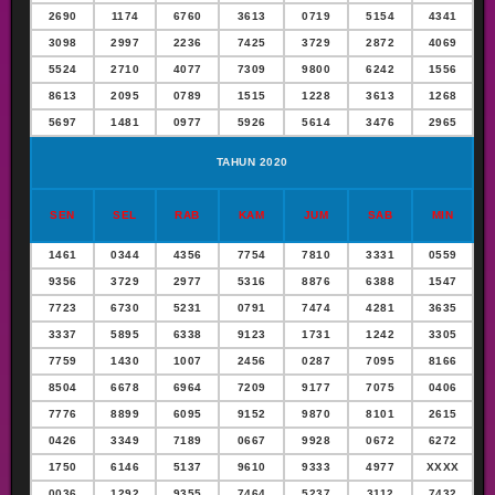
2690
1174
6760
3613
0719
5154
4341
3098
2997
2236
7425
3729
2872
4069
5524
2710
4077
7309
9800
6242
1556
8613
2095
0789
1515
1228
3613
1268
5697
1481
0977
5926
5614
3476
2965
TAHUN 2020
SEN
SEL
RAB
KAM
JUM
SAB
MIN
1461
0344
4356
7754
7810
3331
0559
9356
3729
2977
5316
8876
6388
1547
7723
6730
5231
0791
7474
4281
3635
3337
5895
6338
9123
1731
1242
3305
7759
1430
1007
2456
0287
7095
8166
8504
6678
6964
7209
9177
7075
0406
7776
8899
6095
9152
9870
8101
2615
0426
3349
7189
0667
9928
0672
6272
1750
6146
5137
9610
9333
4977
XXXX
0036
1292
9355
7464
5237
3112
7432