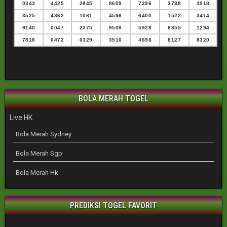
0343
4425
2845
8609
7296
3738
3918
3525
4362
1081
4596
6400
1522
3414
9140
0047
2375
9508
5929
8855
1294
7818
6472
0329
3510
4698
8127
8320
BOLA MERAH TOGEL
Live HK
Bola Merah Sydney
Bola Merah Sgp
Bola Merah Hk
PREDIKSI TOGEL FAVORIT