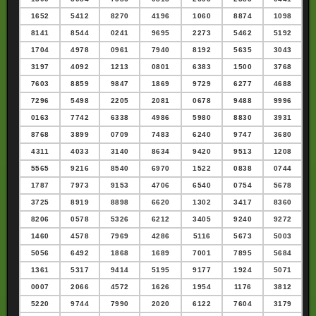
1652
5412
8270
4196
1060
8874
1098
8141
8544
0241
9695
2273
5462
5192
1704
4978
0961
7940
8192
5635
3043
3197
4092
1213
0801
6383
1500
3768
7603
8859
9847
1869
9729
6277
4688
7296
5498
2205
2081
0678
9488
9996
0163
7742
6338
4986
5980
8830
3931
8768
3899
0709
7483
6240
9747
3680
4311
4033
3140
8634
9420
9513
1208
5565
9216
8540
6970
1522
0838
0744
1787
7973
9153
4706
6540
0754
5678
3725
8919
8898
6620
1302
3417
8360
8206
0578
5326
6212
3405
9240
9272
1460
4578
7969
4286
5116
5673
5003
5056
6492
1868
1689
7001
7895
5684
1361
5317
9414
5195
9177
1924
5071
0007
2066
4572
1626
1954
1176
3812
5220
9744
7990
2020
6122
7604
3179