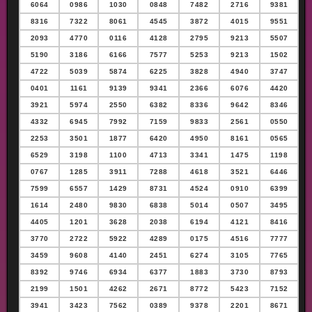
6064
0986
1030
0848
7482
2716
9381
8316
7322
8061
4545
3872
4015
9551
2093
4770
0116
4128
2795
9213
5507
5190
3186
6166
7577
5253
9213
1502
4722
5039
5874
6225
3828
4940
3747
0401
1161
9139
9341
2366
6076
4420
3921
5974
2550
6382
8336
9642
8346
4332
6945
7992
7159
9833
2561
0550
2253
3501
1877
6420
4950
8161
0565
6529
3198
1100
4713
3341
1475
1198
0767
1285
3911
7288
4618
3521
6446
7599
6557
1429
8731
4524
0910
6399
1614
2480
9830
6838
5014
0507
3495
4405
1201
3628
2038
6194
4121
8416
3770
2722
5922
4289
0175
4516
7777
3459
9608
4140
2451
6274
3105
7765
8392
9746
6934
6377
1883
3730
8793
2199
1501
4262
2671
8772
5423
7152
3941
3423
7562
0389
9378
2201
8671