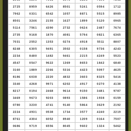
2725
8959
6426
8501
5241
0594
1712
7962
0331
6542
1057
8871
5515
8985
8501
3246
2155
1627
1899
5120
0965
5114
7561
4390
2732
0624
2487
7674
2735
9168
1870
4081
5794
0821
6365
7031
2552
1353
0274
4918
5511
8807
8248
6305
9491
3502
0158
9736
4243
2234
8480
1482
9461
2215
4249
5523
4547
0547
9622
1369
8653
1842
6840
3160
1889
2266
5316
4423
5097
4625
8186
6038
2220
4832
3603
8325
5416
3340
4268
9971
6202
4917
0270
4138
8217
0194
2468
9614
9150
3481
9787
3469
9673
9203
0893
1586
1938
0159
0780
3230
4741
9140
5864
3629
2192
2224
4931
0538
1734
3577
4240
2219
8761
4304
6052
8940
1209
0164
7507
0686
9719
6556
8045
9602
1324
5462