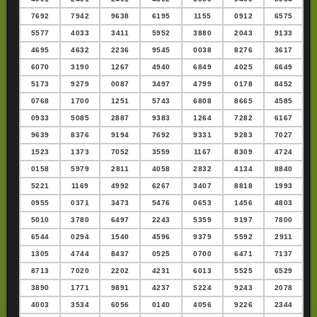
7692
7942
9638
6195
1155
0912
6575
5577
4033
3411
5952
3880
2043
9133
4695
4632
2236
9545
0038
8276
3617
6070
3190
1267
4940
6849
4025
6649
5173
9279
0087
3497
4799
0178
8452
0768
1700
1251
5743
6808
8665
4585
0933
5085
2887
9383
1264
7282
6167
9639
8376
9194
7692
9331
9283
7027
1523
1373
7052
3559
1167
8309
4724
0158
5979
2811
4058
2832
4134
8840
5221
1169
4992
6267
3407
8818
1993
0955
0371
3473
5476
0653
1456
4803
5010
3780
6497
2243
5359
9197
7800
6544
0294
1540
4596
9379
5592
2911
1305
4744
8437
0525
0700
6471
7137
8713
7020
2202
4231
6013
5525
6529
3890
1771
9891
4237
5224
9243
2078
4003
3534
6056
0140
4056
9226
2344