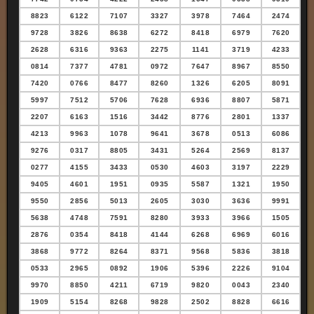
8823
6122
7107
3327
3978
7464
2474
9728
3826
8638
6272
8418
6979
7620
2628
6316
9363
2275
1141
3719
4233
0814
7377
4781
0972
7647
8967
8550
7420
0766
8477
8260
1326
6205
8091
5997
7512
5706
7628
6936
8807
5871
2207
6163
1516
3442
8776
2801
1337
4213
9963
1078
9641
3678
0513
6086
9276
0317
8805
3431
5264
2569
8137
0277
4155
3433
0530
4603
3197
2229
9405
4601
1951
0935
5587
1321
1950
9550
2856
5013
2605
3030
3636
9991
5638
4748
7591
8280
3933
3966
1505
2876
0354
8418
4144
6268
6969
6016
3868
9772
8264
8371
9568
5836
3818
0533
2965
0892
1906
5396
2226
9104
9970
8850
4211
6719
9820
0043
2340
1909
5154
8268
9828
2502
8828
6616