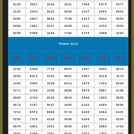
0120
9631
2644
3201
7966
6979
9377
3120
2033
9422
5439
0107
6093
8463
9382
4827
8882
7108
6415
8534
5654
9488
1881
9197
4058
7411
4533
7800
6059
0088
4204
7784
0378
3898
4294
TAHUN 2023
SEN
SEL
RAB
KAM
JUM
SAB
MIN
1630
6048
7710
8955
1087
0060
8613
3994
8810
0353
9051
9987
9418
3170
1494
0580
2938
6514
3879
7163
8220
3171
9768
2338
5856
9879
5887
5148
6995
4763
8226
9819
8598
1855
5859
9674
0187
8047
4495
6152
4589
9690
7213
8574
8368
9719
6338
1864
6421
0295
7976
6326
0048
9439
3014
0294
8879
4461
2401
6500
4207
8865
4794
2965
5296
7951
5076
8254
7306
7241