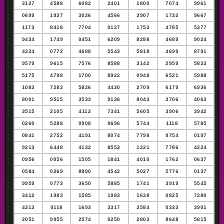
3127
4588
6082
2401
1800
7074
9961
0699
1937
3026
4566
3907
1732
9667
1173
8418
7704
0137
1753
4785
5377
9434
1749
0451
6209
8288
4689
9024
4324
0772
4688
5543
5818
4699
8791
9579
9615
7576
8588
3142
2959
5833
5175
4798
1700
8922
0948
6521
5988
1083
7283
5826
4430
2709
6179
6936
8001
9515
3533
9136
8043
3706
4063
3515
2105
4112
7341
5605
3906
3942
0260
5288
0908
9696
5744
1118
5785
0841
2752
4191
8074
7798
9754
0197
9213
6448
4132
8553
1221
7786
4224
0956
0056
1505
1841
4010
1762
0637
0584
0269
8890
4542
5027
5776
0137
9959
0773
3650
5885
1741
3919
5545
3412
1983
1585
1983
1638
0825
7280
4313
0118
1693
3317
3584
0333
3901
2051
9955
2574
0250
2803
8648
5815