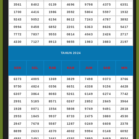
3561
8402
0139
4696
9798
4375
6351
1700
4416
1986
3592
5804
5597
1932
9243
9052
6194
8612
7243
4787
3892
0994
0458
6852
2201
6363
8636
5417
7772
7837
9553
0814
4043
2426
2717
4330
7127
8913
9855
1983
3883
2197
TAHUN 2024
SEN
SEL
RAB
KAM
JUM
SAB
MIN
6373
4005
1369
3829
7498
0373
3766
9750
4824
0356
6651
4338
9156
4428
6307
3864
8083
5261
6149
6274
7742
2991
5185
8571
0267
2852
2845
3964
1928
0071
1554
5808
9749
9491
2818
2953
1845
9937
8733
2475
3880
4530
2947
7678
5587
1287
0249
6608
2378
8899
2633
4370
4002
9994
0148
6092
4991
2491
2461
4392
3895
9469
8954