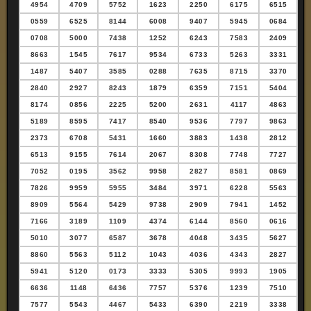
4954
4709
5752
1623
2250
6175
6515
0559
6525
8144
6008
9407
5945
0684
0708
5000
7438
1252
6243
7583
2409
8663
1545
7617
9534
6733
5263
3331
1487
5407
3585
0288
7635
8715
3370
2840
2927
8243
1879
6359
7151
5404
8174
0856
2225
5200
2631
4117
4863
5189
8595
7417
8540
9536
7797
9863
2373
6708
5431
1660
3883
1438
2812
6513
9155
7614
2067
8308
7748
7727
7052
0195
3562
9958
2827
8581
0869
7826
9959
5955
3484
3971
6228
5563
8909
5564
5429
9738
2909
7941
1452
7166
3189
1109
4374
6144
8560
0616
5010
3077
6587
3678
4048
3435
5627
8860
5563
5112
1043
4036
4343
2827
5941
5120
0173
3333
5305
9993
1905
6636
1148
6436
7757
5376
1239
7510
7577
5543
4467
5433
6390
2219
3338