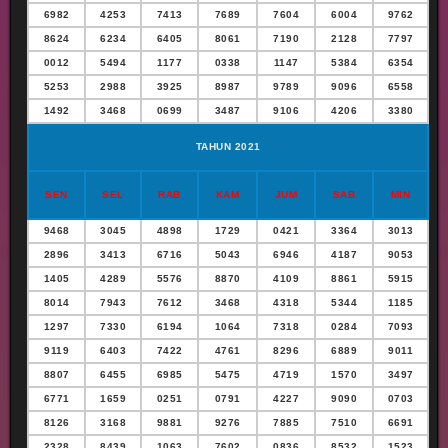
6982
4253
7413
7689
7604
6004
9762
8624
6234
6405
8061
7190
2128
7797
0012
5494
1177
0338
1147
5384
6354
5253
2988
3925
8987
9789
9096
6558
1492
3468
0699
3487
9106
4206
3380
TAHUN 2021
SEN
SEL
RAB
KAM
JUM
SAB
MIN
9468
3045
4898
1729
0421
3364
3013
2896
3413
6716
5043
6946
4187
9053
1405
4289
5576
8870
4109
8861
5915
8014
7943
7612
3468
4318
5344
1185
1297
7330
6194
1064
7318
0284
7093
9119
6403
7422
4761
8296
6889
9011
8807
6455
6985
5475
4719
1570
3497
6771
1659
0251
0791
4227
9090
0703
8126
3168
9881
9276
7885
7510
6691
2328
8439
1063
7602
0836
8532
1523