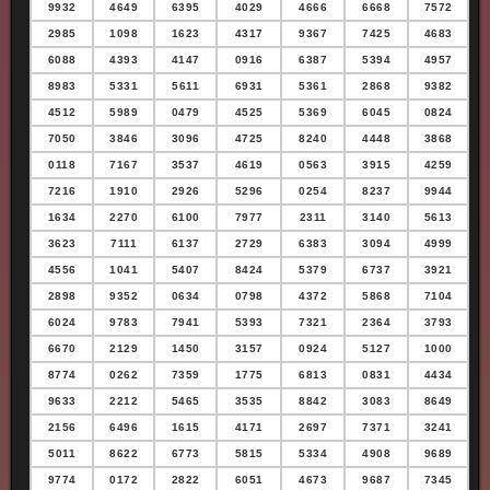
9932
4649
6395
4029
4666
6668
7572
2985
1098
1623
4317
9367
7425
4683
6088
4393
4147
0916
6387
5394
4957
8983
5331
5611
6931
5361
2868
9382
4512
5989
0479
4525
5369
6045
0824
7050
3846
3096
4725
8240
4448
3868
0118
7167
3537
4619
0563
3915
4259
7216
1910
2926
5296
0254
8237
9944
1634
2270
6100
7977
2311
3140
5613
3623
7111
6137
2729
6383
3094
4999
4556
1041
5407
8424
5379
6737
3921
2898
9352
0634
0798
4372
5868
7104
6024
9783
7941
5393
7321
2364
3793
6670
2129
1450
3157
0924
5127
1000
8774
0262
7359
1775
6813
0831
4434
9633
2212
5465
3535
8842
3083
8649
2156
6496
1615
4171
2697
7371
3241
5011
8622
6773
5815
5334
4908
9689
9774
0172
2822
6051
4673
9687
7345