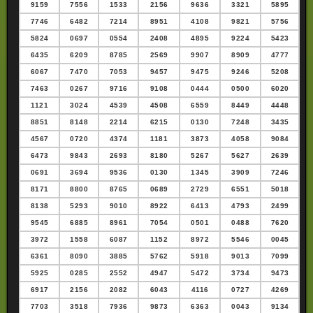
9159
7556
1533
2156
9636
3321
5895
7746
6482
7214
8951
4108
9821
5756
5824
0697
0554
2408
4895
9224
5423
6435
6209
8785
2569
9907
8909
4777
6067
7470
7053
9457
9475
9246
5208
7463
0267
9716
9108
0444
0500
6020
1121
3024
4539
4508
6559
8449
4448
8851
8148
2214
6215
0130
7248
3435
4567
0720
4374
1181
3873
4058
9084
6473
9843
2693
8180
5267
5627
2639
0691
3694
9536
0130
1345
3909
7246
8171
8800
8765
0689
2729
6551
5018
8138
5293
9010
8922
6413
4793
2499
9545
6885
8961
7054
0501
0488
7620
3972
1558
6087
1152
8972
5546
0045
6361
8090
3885
5762
5918
9013
7099
5925
0285
2552
4947
5472
3734
9473
6917
2156
2082
6043
4116
0727
4269
7703
3518
7936
9873
6363
0043
9134