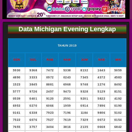
Data Michigan Evening Lengkap
TAHUN 2019
SEN
SEL
RAB
KAM
JUM
SAB
MIN
5930
9368
7472
5338
8132
1643
5059
4890
3333
0972
0243
7345
4372
4583
1523
3845
8881
6968
9748
1276
8492
5777
9726
2457
9473
9328
5129
8151
0539
0401
9120
2591
9201
5822
4192
6953
0270
6066
1959
0914
7896
0190
0161
6338
7923
7196
1184
9806
5102
7522
6076
7527
7619
7329
0072
0154
7655
3757
3404
3816
2135
0668
6842