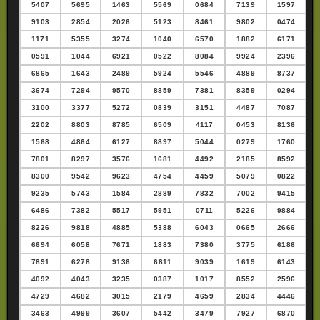
5407
5695
1463
5569
0684
7139
1597
9103
2854
2026
5123
8461
9802
0474
1171
5355
3274
1040
6570
1882
6171
0591
1044
6921
0522
8084
9924
2396
6865
1643
2489
5924
5546
4889
8737
3674
7294
9570
8859
7381
8359
0294
3100
3377
5272
0839
3151
4487
7087
2202
8803
8785
6509
4117
0453
8136
1568
4864
6127
8897
5044
0279
1760
7801
8297
3576
1681
4492
2185
8592
8300
9542
9623
4754
4459
5079
0822
9235
5743
1584
2889
7832
7002
9415
6486
7382
5517
5951
0711
5226
9884
8226
9818
4885
5388
6043
0665
2666
6694
6058
7671
1883
7380
3775
6186
7891
6278
9136
6811
9039
1619
6143
4092
4043
3235
0387
1017
8552
2596
4729
4682
3015
2179
4659
2834
4446
3463
4999
3607
5442
3479
7927
6870