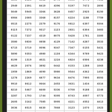
2949
2391
8419
4396
5197
7672
2895
5049
5945
3366
3628
0457
2925
8150
6984
2085
3368
8157
6224
1188
7759
0515
2275
2379
9176
0812
6397
9304
8115
7272
9317
1123
2831
6304
3483
0122
7237
4319
8075
5428
1781
3385
3580
0830
0858
4129
7142
4287
3533
6715
3710
0096
9347
7347
0155
5431
5890
9353
4980
1138
6344
9789
9423
8199
1319
4021
1224
6824
6506
4238
4629
2076
3892
0442
0153
1288
1065
1959
1869
4090
5980
9544
4362
1454
1278
2269
6877
9634
8476
7995
8593
9910
8612
0664
2453
3631
1434
4316
8210
5467
6600
5336
0708
9188
2248
3287
1793
1744
9395
8743
4097
0773
2605
3162
7585
5995
4221
4552
4413
3036
8515
6630
7868
3123
1070
1923