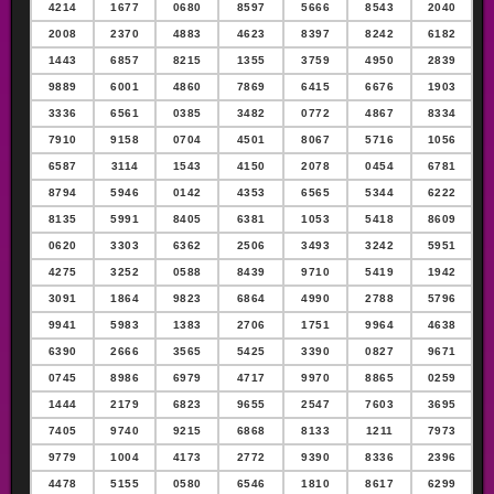
4214
1677
0680
8597
5666
8543
2040
2008
2370
4883
4623
8397
8242
6182
1443
6857
8215
1355
3759
4950
2839
9889
6001
4860
7869
6415
6676
1903
3336
6561
0385
3482
0772
4867
8334
7910
9158
0704
4501
8067
5716
1056
6587
3114
1543
4150
2078
0454
6781
8794
5946
0142
4353
6565
5344
6222
8135
5991
8405
6381
1053
5418
8609
0620
3303
6362
2506
3493
3242
5951
4275
3252
0588
8439
9710
5419
1942
3091
1864
9823
6864
4990
2788
5796
9941
5983
1383
2706
1751
9964
4638
6390
2666
3565
5425
3390
0827
9671
0745
8986
6979
4717
9970
8865
0259
1444
2179
6823
9655
2547
7603
3695
7405
9740
9215
6868
8133
1211
7973
9779
1004
4173
2772
9390
8336
2396
4478
5155
0580
6546
1810
8617
6299