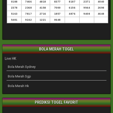
0188
7466
4818
8377
8187
2371
4040
2378
2368
4158
7000
6156
9944
2698
5163
7817
2716
1857
4876
9408
4648
5481
9242
1221
0648
BOLA MERAH TOGEL
Live HK
Bola Merah Sydney
Bola Merah Sgp
Bola Merah Hk
PREDIKSI TOGEL FAVORIT