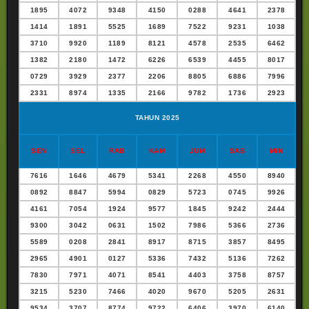
1895
4072
9348
4150
0288
4641
2378
1414
1891
5525
1689
7522
9231
1038
3710
9920
1189
8121
4578
2535
6462
1382
2180
1472
6226
6539
4455
8017
0729
3929
2377
2206
8805
6886
7996
2331
8974
1335
2166
9782
1736
2923
TAHUN 2025
SEN
SEL
RAB
KAM
JUM
SAB
MIN
7616
1646
4679
5341
2268
4550
8940
0892
8847
5994
0829
5723
0745
9926
4161
7054
1924
9577
1845
9242
2444
9300
3042
0631
1502
7986
5366
2736
5589
0208
2841
8917
8715
3857
8495
2965
4901
0127
5336
7432
5136
7262
7830
7971
4071
8541
4403
3758
8757
3215
5230
7466
4020
9670
5205
2631
9534
3707
8774
9722
6406
3970
6140