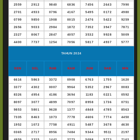
2559
2912
9840
6836
7456
2643
7990
2701
4933
0796
4167
5495
0172
4980
0799
9850
1908
0015
2476
5422
9259
2656
9033
2984
1872
7352
3947
7871
2327
8067
2847
4057
3532
9928
5009
4400
7737
1254
7056
5817
4937
5777
TAHUN 2024
SEN
SEL
RAB
KAM
JUM
SAB
MIN
6616
5863
3372
0908
6763
1755
1620
3377
4302
0007
9964
5352
2967
0083
8326
4954
4186
3694
1183
0221
0592
8097
3077
4899
7097
8958
1736
0751
9853
5801
9628
1377
4848
4785
8563
7335
8463
1073
7778
4606
7774
4450
1952
1072
7758
4911
5487
3678
4630
0365
2717
8956
7484
9344
9511
2197
4859
2325
1442
2773
5098
5773
7162