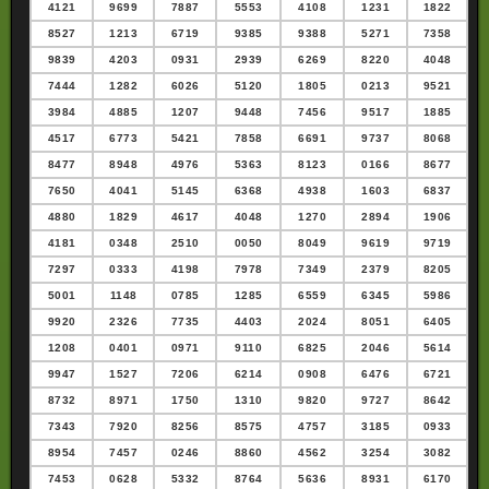
4121
9699
7887
5553
4108
1231
1822
8527
1213
6719
9385
9388
5271
7358
9839
4203
0931
2939
6269
8220
4048
7444
1282
6026
5120
1805
0213
9521
3984
4885
1207
9448
7456
9517
1885
4517
6773
5421
7858
6691
9737
8068
8477
8948
4976
5363
8123
0166
8677
7650
4041
5145
6368
4938
1603
6837
4880
1829
4617
4048
1270
2894
1906
4181
0348
2510
0050
8049
9619
9719
7297
0333
4198
7978
7349
2379
8205
5001
1148
0785
1285
6559
6345
5986
9920
2326
7735
4403
2024
8051
6405
1208
0401
0971
9110
6825
2046
5614
9947
1527
7206
6214
0908
6476
6721
8732
8971
1750
1310
9820
9727
8642
7343
7920
8256
8575
4757
3185
0933
8954
7457
0246
8860
4562
3254
3082
7453
0628
5332
8764
5636
8931
6170