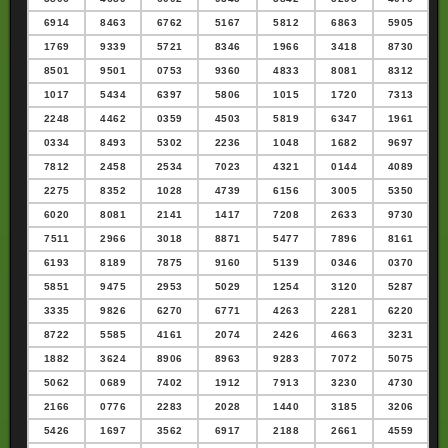
6914
8463
6762
5167
5812
6863
5905
1769
9339
5721
8346
1966
3418
8730
8501
9501
0753
9360
4833
8081
8312
1017
5434
6397
5806
1015
1720
7313
2248
4462
0359
4503
5819
6347
1961
0334
8493
5302
2236
1048
1682
9697
7812
2458
2534
7023
4321
0144
4089
2275
8352
1028
4739
6156
3005
5350
6020
8081
2141
1417
7208
2633
9730
7511
2966
3018
8871
5477
7896
8161
6193
8189
7875
9160
5139
0346
0370
5851
9475
2953
5029
1254
3120
5287
3335
9826
6270
6771
4263
2281
6220
8722
5585
4161
2074
2426
4663
3231
1882
3624
8906
8963
9283
7072
5075
5062
0689
7402
1912
7913
3230
4730
2166
0776
2283
2028
1440
3185
3206
5426
1697
3562
6917
2188
2661
4559