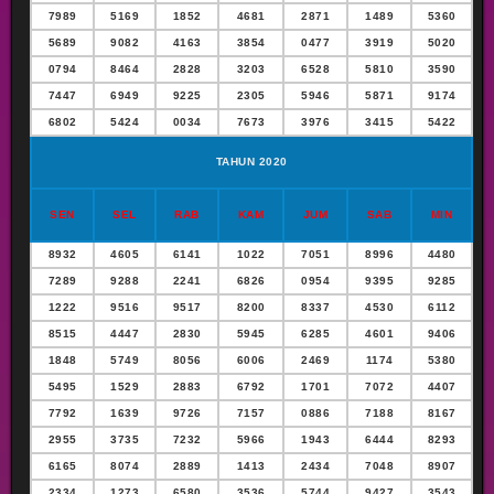
7989
5169
1852
4681
2871
1489
5360
5689
9082
4163
3854
0477
3919
5020
0794
8464
2828
3203
6528
5810
3590
7447
6949
9225
2305
5946
5871
9174
6802
5424
0034
7673
3976
3415
5422
TAHUN 2020
SEN
SEL
RAB
KAM
JUM
SAB
MIN
8932
4605
6141
1022
7051
8996
4480
7289
9288
2241
6826
0954
9395
9285
1222
9516
9517
8200
8337
4530
6112
8515
4447
2830
5945
6285
4601
9406
1848
5749
8056
6006
2469
1174
5380
5495
1529
2883
6792
1701
7072
4407
7792
1639
9726
7157
0886
7188
8167
2955
3735
7232
5966
1943
6444
8293
6165
8074
2889
1413
2434
7048
8907
2334
1273
6580
3536
5744
9427
3543