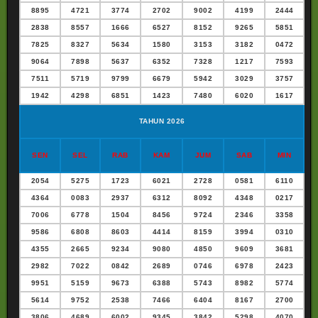
8895
4721
3774
2702
9002
4199
2444
2838
8557
1666
6527
8152
9265
5851
7825
8327
5634
1580
3153
3182
0472
9064
7898
5637
6352
7328
1217
7593
7511
5719
9799
6679
5942
3029
3757
1942
4298
6851
1423
7480
6020
1617
TAHUN 2026
SEN
SEL
RAB
KAM
JUM
SAB
MIN
2054
5275
1723
6021
2728
0581
6110
4364
0083
2937
6312
8092
4348
0217
7006
6778
1504
8456
9724
2346
3358
9586
6808
8603
4414
8159
3994
0310
4355
2665
9234
9080
4850
9609
3681
2982
7022
0842
2689
0746
6978
2423
9951
5159
9673
6388
5743
8982
5774
5614
9752
2538
7466
6404
8167
2700
3806
4689
6002
9345
3842
5298
4070