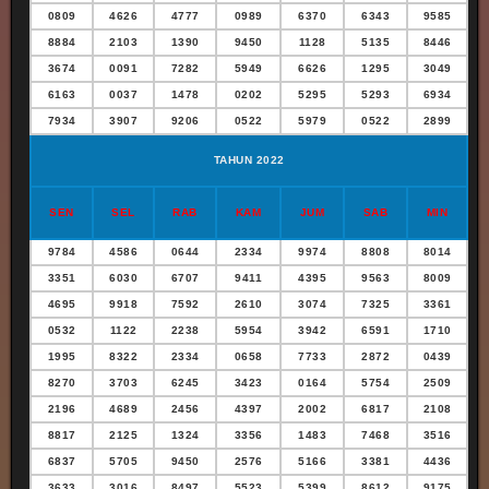
0809
4626
4777
0989
6370
6343
9585
8884
2103
1390
9450
1128
5135
8446
3674
0091
7282
5949
6626
1295
3049
6163
0037
1478
0202
5295
5293
6934
7934
3907
9206
0522
5979
0522
2899
TAHUN 2022
SEN
SEL
RAB
KAM
JUM
SAB
MIN
9784
4586
0644
2334
9974
8808
8014
3351
6030
6707
9411
4395
9563
8009
4695
9918
7592
2610
3074
7325
3361
0532
1122
2238
5954
3942
6591
1710
1995
8322
2334
0658
7733
2872
0439
8270
3703
6245
3423
0164
5754
2509
2196
4689
2456
4397
2002
6817
2108
8817
2125
1324
3356
1483
7468
3516
6837
5705
9450
2576
5166
3381
4436
3633
3016
8497
5523
5399
8612
9175