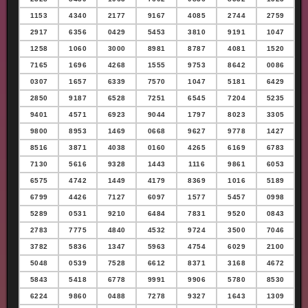
1153
4340
2177
9167
4085
2744
2759
2917
6356
0429
5453
3810
9191
1047
1258
1060
3000
8981
8787
4081
1520
7165
1696
4268
1555
9753
8642
0086
0307
1657
6339
7570
1047
5181
6429
2850
9187
6528
7251
6545
7204
5235
9401
4571
6923
9044
1797
8023
3305
9800
8953
1469
0668
9627
9778
1427
8516
3871
4038
0160
4265
6169
6783
7130
5616
9328
1443
1116
9861
6053
6575
4742
1449
4179
8369
1016
5189
6799
4426
7127
6097
1577
5457
0998
5289
0531
9210
6484
7831
9520
0843
2783
7775
4840
4532
9724
3500
7046
3782
5836
1347
5963
4754
6029
2100
5048
0539
7528
6612
8371
3168
4672
5843
5418
6778
9991
9906
5780
8530
6224
9860
0488
7278
9327
1643
1309