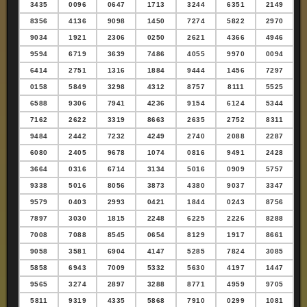
3435
0096
0647
1713
3244
6351
2149
8356
4136
9098
1450
7274
5822
2970
9034
1921
2306
0250
2621
4366
4946
9594
6719
3639
7486
4055
9970
0094
6414
2751
1316
1884
9444
1456
7297
0158
5849
3298
4312
8757
8111
5525
6588
9306
7941
4236
9154
6124
5344
7162
2622
3319
8663
2635
2752
8311
9484
2442
7232
4249
2740
2088
2287
6080
2405
9678
1074
0816
9491
2428
3664
0316
6714
3134
5016
0909
5757
9338
5016
8056
3873
4380
9037
3347
9579
0403
2993
0421
1844
0243
8756
7897
3030
1815
2248
6225
2226
8288
7008
7088
8545
0654
8129
1917
8661
9058
3581
6904
4147
5285
7824
3085
5858
6943
7009
5332
5630
4197
1447
9565
3274
2897
3288
8771
4959
9705
5811
9319
4335
5868
7910
0299
1081