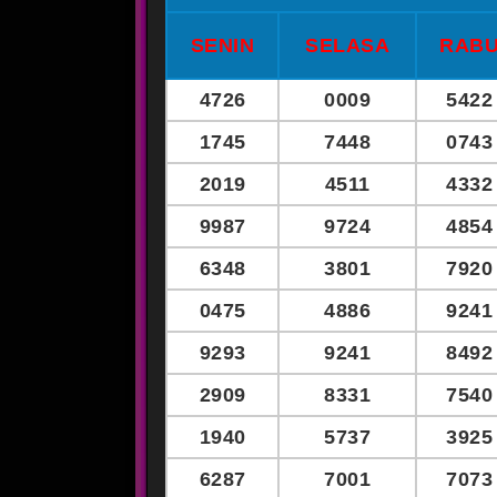
SENIN
SELASA
RAB
4726
0009
5422
1745
7448
0743
2019
4511
4332
9987
9724
4854
6348
3801
7920
0475
4886
9241
9293
9241
8492
2909
8331
7540
1940
5737
3925
6287
7001
7073