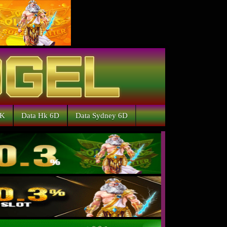
HK
Data Hk 6D
Data Sydney 6D