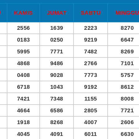
U
KAMIS
JUMAT
SABTU
MINGG
2556
1639
2223
8270
0183
0250
9219
6647
5995
7771
7482
8269
4868
9486
2766
7101
0408
9028
7773
5757
6718
1043
9192
8612
7421
7348
1155
8008
4664
6586
2805
7721
1918
8268
4007
2606
4045
4091
6011
6630