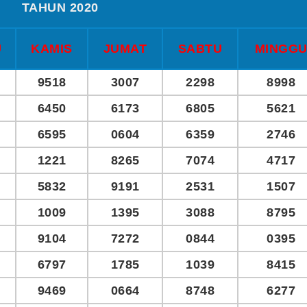
TAHUN 2020
U
KAMIS
JUMAT
SABTU
MINGG
9518
3007
2298
8998
6450
6173
6805
5621
6595
0604
6359
2746
1221
8265
7074
4717
5832
9191
2531
1507
1009
1395
3088
8795
9104
7272
0844
0395
6797
1785
1039
8415
9469
0664
8748
6277