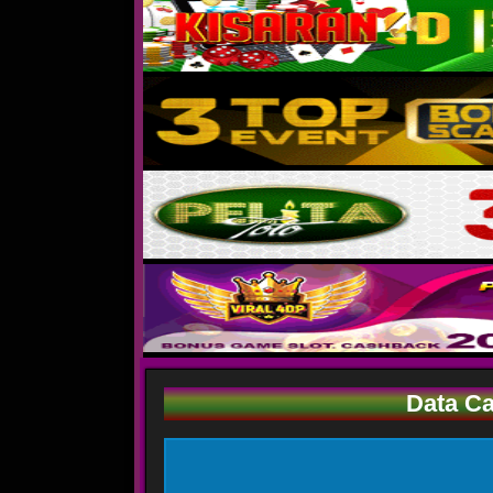
Data C