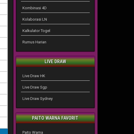
Kombinasi 4D
Kolaborasi LN
Kalkulator Togel
Rumus Harian
LIVE DRAW
Live Draw HK
Live Draw Sgp
Live Draw Sydney
PAITO WARNA FAVORIT
Paito Warna