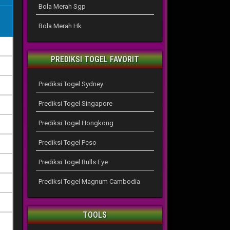
Bola Merah Sgp
U
Bola Merah Hk
PREDIKSI TOGEL FAVORIT
Prediksi Togel Sydney
Prediksi Togel Singapore
Prediksi Togel Hongkong
Prediksi Togel Pcso
Prediksi Togel Bulls Eye
Prediksi Togel Magnum Cambodia
TOOLS