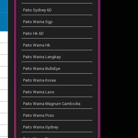
Paito Sydney 6D
U
Paito Warna Sgp
Paito Hk 6D
Paito Warna Hk
Paito Warna Lengkap
Paito Warna BullsEye
Paito Warna Korea
Paito Warna Laos
Paito Warna Magnum Cambodia
Paito Warna Pcso
Paito Warna Sydney