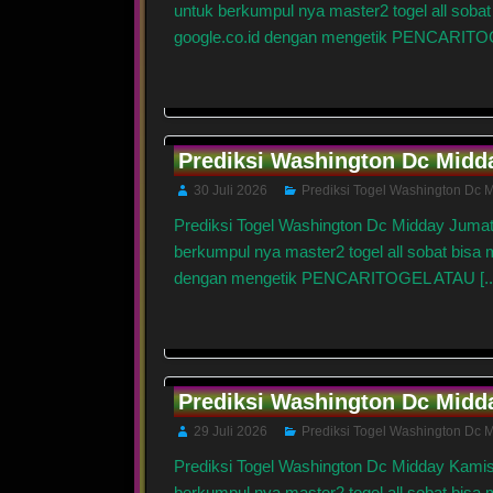
untuk berkumpul nya master2 togel all soba
google.co.id dengan mengetik PENCARITOG
Prediksi Washington Dc Midda
30 Juli 2026
Prediksi Togel Washington Dc 
Prediksi Togel Washington Dc Midday Jumat 3
berkumpul nya master2 togel all sobat bisa
dengan mengetik PENCARITOGEL ATAU [..
Prediksi Washington Dc Midda
29 Juli 2026
Prediksi Togel Washington Dc 
Prediksi Togel Washington Dc Midday Kamis 3
berkumpul nya master2 togel all sobat bisa