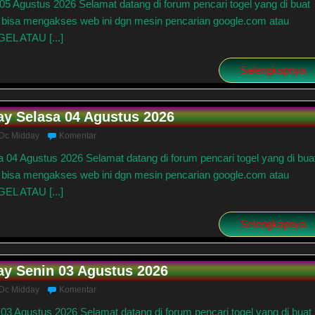
5 Agustus 2026 Selamat datang di forum pencari togel yang di buat
t bisa mengakses web ini dgn mesin pencarian google.com atau
EL ATAU [...]
Selengkapnya
ay Selasa 04 Agustus 2026
 Dc Midday
Komentar
 04 Agustus 2026 Selamat datang di forum pencari togel yang di bua
t bisa mengakses web ini dgn mesin pencarian google.com atau
EL ATAU [...]
Selengkapnya
ay Senin 03 Agustus 2026
 Dc Midday
Komentar
03 Agustus 2026 Selamat datang di forum pencari togel yang di buat