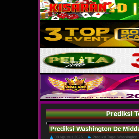
Prediksi 
Prediksi Washington Dc Midd
08 Agustus 2026
Prediksi Togel Washington