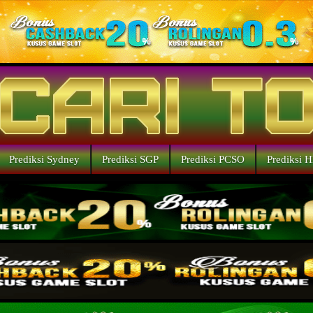
Prediksi Sydney
Prediksi SGP
Prediksi PCSO
Prediksi 