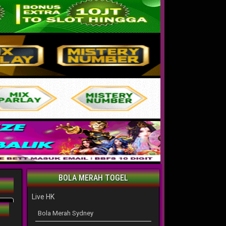
BOLA MERAH TOGEL
Live HK
Bola Merah Sydney