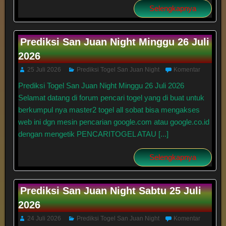
Selengkapnya
Prediksi San Juan Night Minggu 26 Juli
2026
25 Juli 2026
Prediksi Togel San Juan Night
Komentar
Prediksi Togel San Juan Night Minggu 26 Juli 2026
Selamat datang di forum pencari togel yang di buat untuk
berkumpul nya master2 togel all sobat bisa mengakses
web ini dgn mesin pencarian google.com atau google.co.id
dengan mengetik PENCARITOGEL ATAU [...]
Selengkapnya
Prediksi San Juan Night Sabtu 25 Juli
2026
24 Juli 2026
Prediksi Togel San Juan Night
Komentar