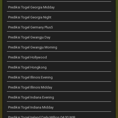
Prediksi Togel Georgia Midday
Prediksi Togel Georgia Night
Prediksi Togel Germany Plus5
Prediksi Togel Gwangju Day
Prediksi Togel Gwangju Morning
Prediksi Togel Hollywood
Prediksi Togel Hongkong
Prediksi Togel Illinois Evening
Prediksi Togel Illinois Midday
Prediksi Togel Indiana Evening
Prediksi Togel Indiana Midday
Prediksi Togel Ireland Daily Million 04:00 WIB