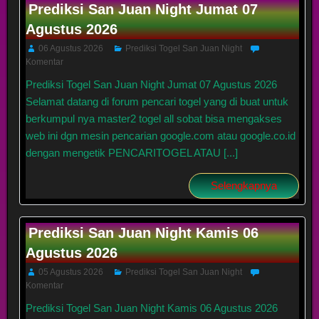
Prediksi San Juan Night Jumat 07
Agustus 2026
06 Agustus 2026
Prediksi Togel San Juan Night
Komentar
Prediksi Togel San Juan Night Jumat 07 Agustus 2026
Selamat datang di forum pencari togel yang di buat untuk
berkumpul nya master2 togel all sobat bisa mengakses
web ini dgn mesin pencarian google.com atau google.co.id
dengan mengetik PENCARITOGEL ATAU [...]
Selengkapnya
Prediksi San Juan Night Kamis 06
Agustus 2026
05 Agustus 2026
Prediksi Togel San Juan Night
Komentar
Prediksi Togel San Juan Night Kamis 06 Agustus 2026