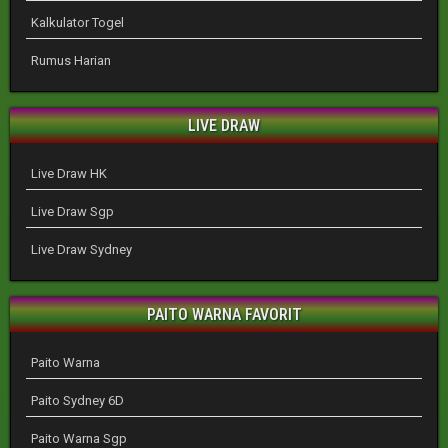
Kalkulator Togel
Rumus Harian
LIVE DRAW
Live Draw HK
Live Draw Sgp
Live Draw Sydney
PAITO WARNA FAVORIT
Paito Warna
Paito Sydney 6D
Paito Warna Sgp