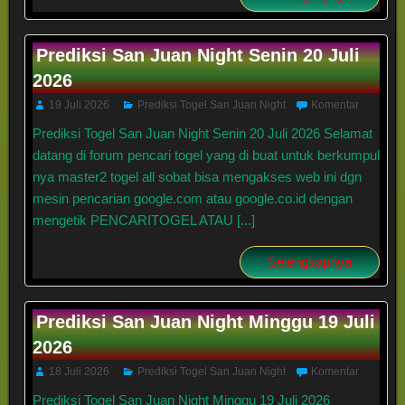
Prediksi San Juan Night Senin 20 Juli
2026
19 Juli 2026
Prediksi Togel San Juan Night
Komentar
Prediksi Togel San Juan Night Senin 20 Juli 2026 Selamat
datang di forum pencari togel yang di buat untuk berkumpul
nya master2 togel all sobat bisa mengakses web ini dgn
mesin pencarian google.com atau google.co.id dengan
mengetik PENCARITOGEL ATAU [...]
Selengkapnya
Prediksi San Juan Night Minggu 19 Juli
2026
18 Juli 2026
Prediksi Togel San Juan Night
Komentar
Prediksi Togel San Juan Night Minggu 19 Juli 2026