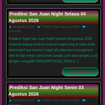
Prediksi San Juan Night Selasa 04
Agustus 2026
03 Agustus 2026
Prediksi Togel San Juan Night
Komentar
Prediksi Togel San Juan Night Selasa 04 Agustus 2026
Selamat datang di forum pencari togel yang di buat untuk
berkumpul nya master2 togel all sobat bisa mengakses
web ini dgn mesin pencarian google.com atau google.co.id
dengan mengetik PENCARITOGEL ATAU [...]
Selengkapnya
Prediksi San Juan Night Senin 03
Agustus 2026
02 Agustus 2026
Prediksi Togel San Juan Night
Komentar