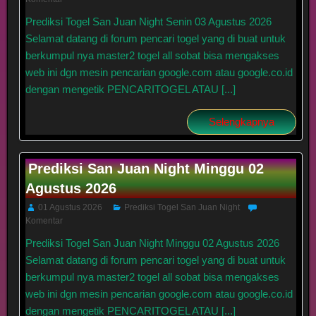
Prediksi Togel San Juan Night Senin 03 Agustus 2026
Selamat datang di forum pencari togel yang di buat untuk
berkumpul nya master2 togel all sobat bisa mengakses
web ini dgn mesin pencarian google.com atau google.co.id
dengan mengetik PENCARITOGEL ATAU [...]
Selengkapnya
Prediksi San Juan Night Minggu 02
Agustus 2026
01 Agustus 2026
Prediksi Togel San Juan Night
Komentar
Prediksi Togel San Juan Night Minggu 02 Agustus 2026
Selamat datang di forum pencari togel yang di buat untuk
berkumpul nya master2 togel all sobat bisa mengakses
web ini dgn mesin pencarian google.com atau google.co.id
dengan mengetik PENCARITOGEL ATAU [...]