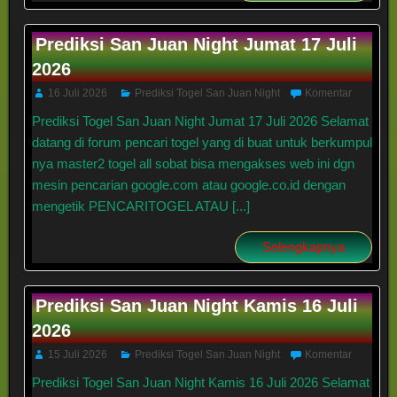
Prediksi San Juan Night Jumat 17 Juli
2026
16 Juli 2026
Prediksi Togel San Juan Night
Komentar
Prediksi Togel San Juan Night Jumat 17 Juli 2026 Selamat
datang di forum pencari togel yang di buat untuk berkumpul
nya master2 togel all sobat bisa mengakses web ini dgn
mesin pencarian google.com atau google.co.id dengan
mengetik PENCARITOGEL ATAU [...]
Selengkapnya
Prediksi San Juan Night Kamis 16 Juli
2026
15 Juli 2026
Prediksi Togel San Juan Night
Komentar
Prediksi Togel San Juan Night Kamis 16 Juli 2026 Selamat