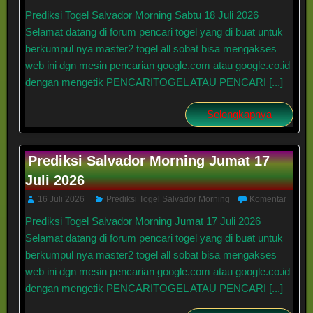
Prediksi Togel Salvador Morning Sabtu 18 Juli 2026
Selamat datang di forum pencari togel yang di buat untuk
berkumpul nya master2 togel all sobat bisa mengakses
web ini dgn mesin pencarian google.com atau google.co.id
dengan mengetik PENCARITOGEL ATAU PENCARI [...]
Selengkapnya
Prediksi Salvador Morning Jumat 17
Juli 2026
16 Juli 2026
Prediksi Togel Salvador Morning
Komentar
Prediksi Togel Salvador Morning Jumat 17 Juli 2026
Selamat datang di forum pencari togel yang di buat untuk
berkumpul nya master2 togel all sobat bisa mengakses
web ini dgn mesin pencarian google.com atau google.co.id
dengan mengetik PENCARITOGEL ATAU PENCARI [...]