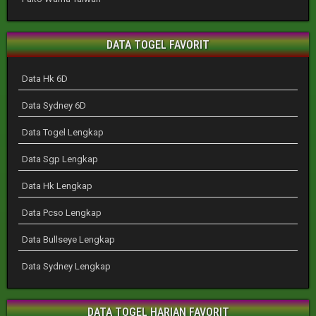
DATA TOGEL FAVORIT
Data Hk 6D
Data Sydney 6D
Data Togel Lengkap
Data Sgp Lengkap
Data Hk Lengkap
Data Pcso Lengkap
Data Bullseye Lengkap
Data Sydney Lengkap
DATA TOGEL HARIAN FAVORIT