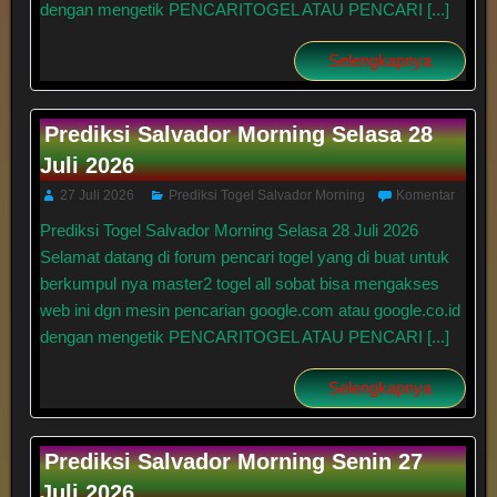
dengan mengetik PENCARITOGEL ATAU PENCARI [...]
Selengkapnya
Prediksi Salvador Morning Selasa 28
Juli 2026
27 Juli 2026
Prediksi Togel Salvador Morning
Komentar
Prediksi Togel Salvador Morning Selasa 28 Juli 2026
Selamat datang di forum pencari togel yang di buat untuk
berkumpul nya master2 togel all sobat bisa mengakses
web ini dgn mesin pencarian google.com atau google.co.id
dengan mengetik PENCARITOGEL ATAU PENCARI [...]
Selengkapnya
Prediksi Salvador Morning Senin 27
Juli 2026