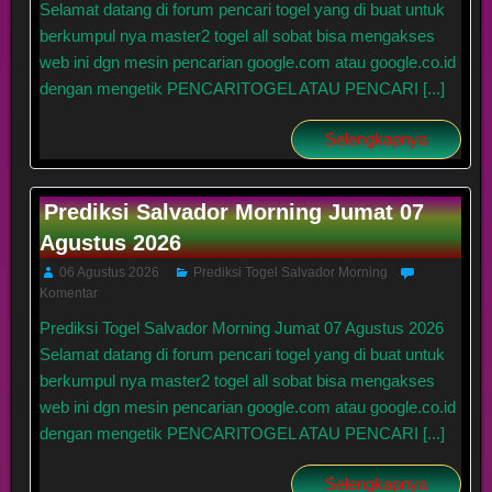
Selamat datang di forum pencari togel yang di buat untuk
berkumpul nya master2 togel all sobat bisa mengakses
web ini dgn mesin pencarian google.com atau google.co.id
dengan mengetik PENCARITOGEL ATAU PENCARI [...]
Selengkapnya
Prediksi Salvador Morning Jumat 07
Agustus 2026
06 Agustus 2026
Prediksi Togel Salvador Morning
Komentar
Prediksi Togel Salvador Morning Jumat 07 Agustus 2026
Selamat datang di forum pencari togel yang di buat untuk
berkumpul nya master2 togel all sobat bisa mengakses
web ini dgn mesin pencarian google.com atau google.co.id
dengan mengetik PENCARITOGEL ATAU PENCARI [...]
Selengkapnya