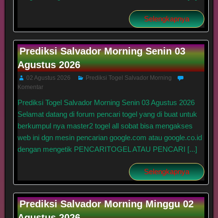
Selengkapnya
Prediksi Salvador Morning Senin 03
Agustus 2026
02 Agustus 2026
Prediksi Togel Salvador Morning
Komentar
Prediksi Togel Salvador Morning Senin 03 Agustus 2026
Selamat datang di forum pencari togel yang di buat untuk
berkumpul nya master2 togel all sobat bisa mengakses
web ini dgn mesin pencarian google.com atau google.co.id
dengan mengetik PENCARITOGEL ATAU PENCARI [...]
Selengkapnya
Prediksi Salvador Morning Minggu 02
Agustus 2026