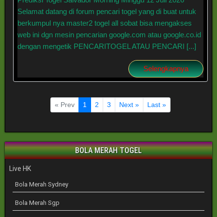
Selamat datang di forum pencari togel yang di buat untuk
berkumpul nya master2 togel all sobat bisa mengakses
web ini dgn mesin pencarian google.com atau google.co.id
dengan mengetik PENCARITOGEL ATAU PENCARI [...]
Selengkapnya
« Prev
1
2
3
Next »
Last »
BOLA MERAH TOGEL
Live HK
Bola Merah Sydney
Bola Merah Sgp