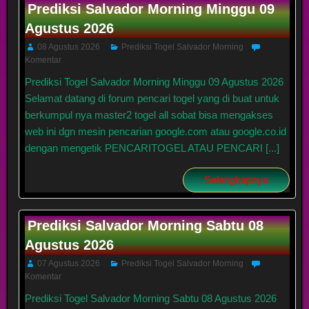
Prediksi Salvador Morning Minggu 09
Agustus 2026
08 Agustus 2026
Prediksi Togel Salvador Morning
Komentar
Prediksi Togel Salvador Morning Minggu 09 Agustus 2026
Selamat datang di forum pencari togel yang di buat untuk
berkumpul nya master2 togel all sobat bisa mengakses
web ini dgn mesin pencarian google.com atau google.co.id
dengan mengetik PENCARITOGEL ATAU PENCARI [...]
Selengkapnya
Prediksi Salvador Morning Sabtu 08
Agustus 2026
07 Agustus 2026
Prediksi Togel Salvador Morning
Komentar
Prediksi Togel Salvador Morning Sabtu 08 Agustus 2026