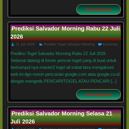
Selengkapnya
Prediksi Salvador Morning Rabu 22 Juli
2026
21 Juli 2026
Prediksi Togel Salvador Morning
Komentar
Prediksi Togel Salvador Morning Rabu 22 Juli 2026
Selamat datang di forum pencari togel yang di buat untuk
berkumpul nya master2 togel all sobat bisa mengakses
web ini dgn mesin pencarian google.com atau google.co.id
dengan mengetik PENCARITOGEL ATAU PENCARI [...]
Selengkapnya
Prediksi Salvador Morning Selasa 21
Juli 2026