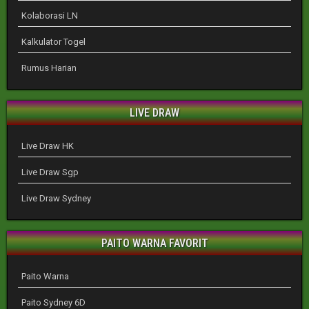
Kolaborasi LN
Kalkulator Togel
Rumus Harian
LIVE DRAW
Live Draw HK
Live Draw Sgp
Live Draw Sydney
PAITO WARNA FAVORIT
Paito Warna
Paito Sydney 6D