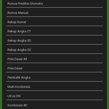
Rumus Prediksi Otomatis
Rumus Manual
Rekap Kumat
Rekap Angka CT
Rekap Angka 3D
Rekap Angka 2D
Pola Dasar All
Pola Dasar
Pembalik Angka
Multi Kombinasi
LN vs DN
Kombinasi 4D