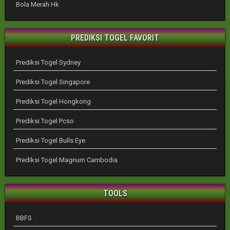
Bola Merah Hk
PREDIKSI TOGEL FAVORIT
Prediksi Togel Sydney
Prediksi Togel Singapore
Prediksi Togel Hongkong
Prediksi Togel Pcso
Prediksi Togel Bulls Eye
Prediksi Togel Magnum Cambodia
TOOLS
BBFS