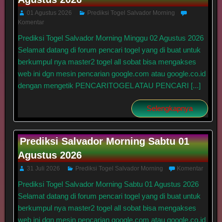
01 Agustus 2026
Prediksi Togel Salvador Morning
Komentar
Prediksi Togel Salvador Morning Minggu 02 Agustus 2026
Selamat datang di forum pencari togel yang di buat untuk
berkumpul nya master2 togel all sobat bisa mengakses
web ini dgn mesin pencarian google.com atau google.co.id
dengan mengetik PENCARITOGEL ATAU PENCARI [...]
Selengkapnya
Prediksi Salvador Morning Sabtu 01
Agustus 2026
31 Juli 2026
Prediksi Togel Salvador Morning
Komentar
Prediksi Togel Salvador Morning Sabtu 01 Agustus 2026
Selamat datang di forum pencari togel yang di buat untuk
berkumpul nya master2 togel all sobat bisa mengakses
web ini dgn mesin pencarian google.com atau google.co.id