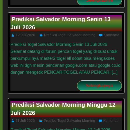
Prediksi Salvador Morning Senin 13
Juli 2026
12 Juli 2026
Prediksi Togel Salvador Morning
Komentar
Prediksi Togel Salvador Morning Senin 13 Juli 2026
Selamat datang di forum pencari togel yang di buat untuk
berkumpul nya master2 togel all sobat bisa mengakses
web ini dgn mesin pencarian google.com atau google.co.id
dengan mengetik PENCARITOGEL ATAU PENCARI [...]
Selengkapnya
Prediksi Salvador Morning Minggu 12
Juli 2026
11 Juli 2026
Prediksi Togel Salvador Morning
Komentar
Prediksi Togel Salvador Morning Minggu 12 Juli 2026