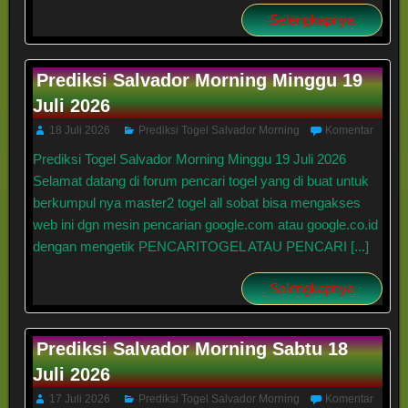
Selengkapnya
Prediksi Salvador Morning Minggu 19
Juli 2026
18 Juli 2026
Prediksi Togel Salvador Morning
Komentar
Prediksi Togel Salvador Morning Minggu 19 Juli 2026
Selamat datang di forum pencari togel yang di buat untuk
berkumpul nya master2 togel all sobat bisa mengakses
web ini dgn mesin pencarian google.com atau google.co.id
dengan mengetik PENCARITOGEL ATAU PENCARI [...]
Selengkapnya
Prediksi Salvador Morning Sabtu 18
Juli 2026
17 Juli 2026
Prediksi Togel Salvador Morning
Komentar