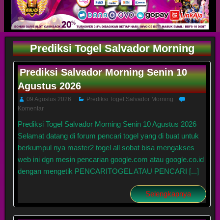
Prediksi Togel Salvador Morning
Prediksi Salvador Morning Senin 10
Agustus 2026
09 Agustus 2026
Prediksi Togel Salvador Morning
Komentar
Prediksi Togel Salvador Morning Senin 10 Agustus 2026
Selamat datang di forum pencari togel yang di buat untuk
berkumpul nya master2 togel all sobat bisa mengakses
web ini dgn mesin pencarian google.com atau google.co.id
dengan mengetik PENCARITOGEL ATAU PENCARI [...]
Selengkapnya