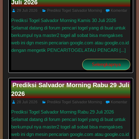
Juli 2026
29 Juli 2026
Prediksi Togel Salvador Morning
Komentar
Prediksi Togel Salvador Morning Kamis 30 Juli 2026
Selamat datang di forum pencari togel yang di buat untuk
berkumpul nya master2 togel all sobat bisa mengakses
web ini dgn mesin pencarian google.com atau google.co.id
dengan mengetik PENCARITOGEL ATAU PENCARI [...]
Selengkapnya
Prediksi Salvador Morning Rabu 29 Juli
2026
28 Juli 2026
Prediksi Togel Salvador Morning
Komentar
Prediksi Togel Salvador Morning Rabu 29 Juli 2026
Selamat datang di forum pencari togel yang di buat untuk
berkumpul nya master2 togel all sobat bisa mengakses
web ini dgn mesin pencarian google.com atau google.co.id