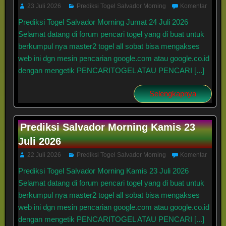
23 Juli 2026
Prediksi Togel Salvador Morning
Komentar
Prediksi Togel Salvador Morning Jumat 24 Juli 2026
Selamat datang di forum pencari togel yang di buat untuk
berkumpul nya master2 togel all sobat bisa mengakses
web ini dgn mesin pencarian google.com atau google.co.id
dengan mengetik PENCARITOGEL ATAU PENCARI [...]
Selengkapnya
Prediksi Salvador Morning Kamis 23
Juli 2026
22 Juli 2026
Prediksi Togel Salvador Morning
Komentar
Prediksi Togel Salvador Morning Kamis 23 Juli 2026
Selamat datang di forum pencari togel yang di buat untuk
berkumpul nya master2 togel all sobat bisa mengakses
web ini dgn mesin pencarian google.com atau google.co.id
dengan mengetik PENCARITOGEL ATAU PENCARI [...]