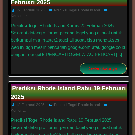
Februari 2025
19 Februari 2025
Prediksi Togel Rhode Island
Komentar
Prediksi Togel Rhode Island Kamis 20 Februari 2025
Selamat datang di forum pencari togel yang di buat untuk
berkumpul nya master2 togel all sobat bisa mengakses
web ini dgn mesin pencarian google.com atau google.co.id
dengan mengetik PENCARITOGEL ATAU PENCARI [...]
Selengkapnya
Prediksi Rhode Island Rabu 19 Februari
2025
18 Februari 2025
Prediksi Togel Rhode Island
Komentar
Prediksi Togel Rhode Island Rabu 19 Februari 2025
Selamat datang di forum pencari togel yang di buat untuk
berkumpul nya master2 togel all sobat bisa mengakses