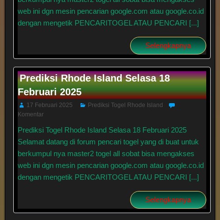
web ini dgn mesin pencarian google.com atau google.co.id
dengan mengetik PENCARITOGEL ATAU PENCARI [...]
Selengkapnya
Prediksi Rhode Island Selasa 18
Februari 2025
17 Februari 2025
Prediksi Togel Rhode Island
Komentar
Prediksi Togel Rhode Island Selasa 18 Februari 2025
Selamat datang di forum pencari togel yang di buat untuk
berkumpul nya master2 togel all sobat bisa mengakses
web ini dgn mesin pencarian google.com atau google.co.id
dengan mengetik PENCARITOGEL ATAU PENCARI [...]
Selengkapnya