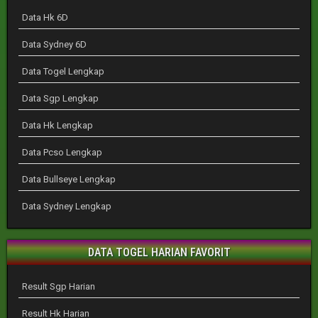
Data Hk 6D
Data Sydney 6D
Data Togel Lengkap
Data Sgp Lengkap
Data Hk Lengkap
Data Pcso Lengkap
Data Bullseye Lengkap
Data Sydney Lengkap
DATA TOGEL HARIAN FAVORIT
Result Sgp Harian
Result Hk Harian