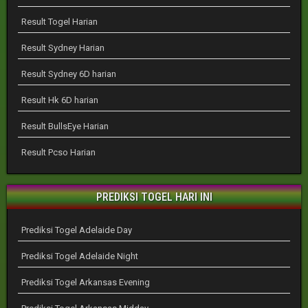
Result Togel Harian
Result Sydney Harian
Result Sydney 6D harian
Result Hk 6D harian
Result BullsEye Harian
Result Pcso Harian
PREDIKSI TOGEL HARI INI
Prediksi Togel Adelaide Day
Prediksi Togel Adelaide Night
Prediksi Togel Arkansas Evening