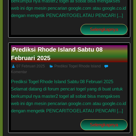
berkumpul nya master2 togel all sobat bisa mengakses
web ini dgn mesin pencarian google.com atau google.co.id
dengan mengetik PENCARITOGEL ATAU PENCARI [...]
Selengkapnya
Prediksi Rhode Island Sabtu 08
Februari 2025
07 Februari 2025
Prediksi Togel Rhode Island
Komentar
Prediksi Togel Rhode Island Sabtu 08 Februari 2025
Selamat datang di forum pencari togel yang di buat untuk
berkumpul nya master2 togel all sobat bisa mengakses
web ini dgn mesin pencarian google.com atau google.co.id
dengan mengetik PENCARITOGEL ATAU PENCARI [...]
Selengkapnya