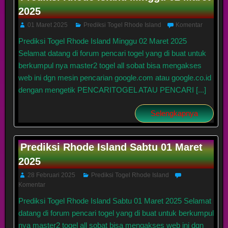
2025
01 Maret 2025
Prediksi Togel Rhode Island
Komentar
Prediksi Togel Rhode Island Minggu 02 Maret 2025
Selamat datang di forum pencari togel yang di buat untuk
berkumpul nya master2 togel all sobat bisa mengakses
web ini dgn mesin pencarian google.com atau google.co.id
dengan mengetik PENCARITOGEL ATAU PENCARI [...]
Selengkapnya
Prediksi Rhode Island Sabtu 01 Maret
2025
28 Februari 2025
Prediksi Togel Rhode Island
Komentar
Prediksi Togel Rhode Island Sabtu 01 Maret 2025 Selamat
datang di forum pencari togel yang di buat untuk berkumpul
nya master2 togel all sobat bisa mengakses web ini dgn