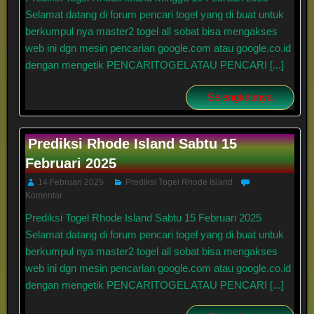
Selamat datang di forum pencari togel yang di buat untuk
berkumpul nya master2 togel all sobat bisa mengakses
web ini dgn mesin pencarian google.com atau google.co.id
dengan mengetik PENCARITOGEL ATAU PENCARI [...]
Selengkapnya
Prediksi Rhode Island Sabtu 15
Februari 2025
14 Februari 2025
Prediksi Togel Rhode Island
Komentar
Prediksi Togel Rhode Island Sabtu 15 Februari 2025
Selamat datang di forum pencari togel yang di buat untuk
berkumpul nya master2 togel all sobat bisa mengakses
web ini dgn mesin pencarian google.com atau google.co.id
dengan mengetik PENCARITOGEL ATAU PENCARI [...]