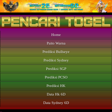
Home
Paito Warna
Prediksi Bullseye
Prediksi Sydney
Prediksi SGP
Prediksi PCSO
Prediksi HK
Data Hk 6D
Data Sydney 6D