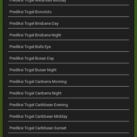
Prediksi Togel Arkansas Midday
Prediksi Togel Bonoloto
Prediksi Togel Brisbane Day
Prediksi Togel Brisbane Night
Prediksi Togel Bulls Eye
Prediksi Togel Busan Day
Prediksi Togel Busan Night
Prediksi Togel Canberra Morning
Prediksi Togel Canberra Night
Prediksi Togel Caribbean Evening
Prediksi Togel Caribbean Midday
Prediksi Togel Caribbean Sunset