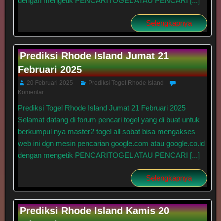
dengan mengetik PENCARITOGEL ATAU PENCARI [...]
Selengkapnya
Prediksi Rhode Island Jumat 21
Februari 2025
20 Februari 2025
Prediksi Togel Rhode Island
Komentar
Prediksi Togel Rhode Island Jumat 21 Februari 2025
Selamat datang di forum pencari togel yang di buat untuk
berkumpul nya master2 togel all sobat bisa mengakses
web ini dgn mesin pencarian google.com atau google.co.id
dengan mengetik PENCARITOGEL ATAU PENCARI [...]
Selengkapnya
Prediksi Rhode Island Kamis 20