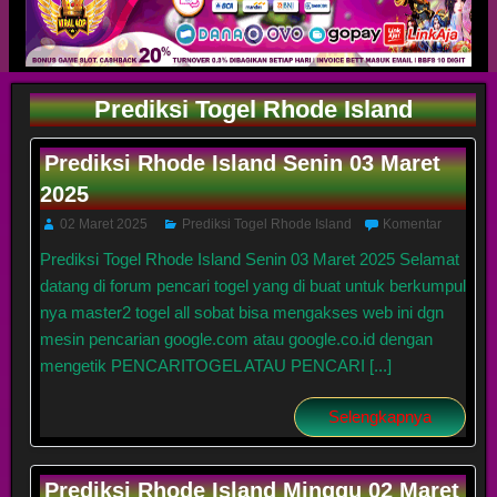
Prediksi Togel Rhode Island
Prediksi Rhode Island Senin 03 Maret
2025
02 Maret 2025
Prediksi Togel Rhode Island
Komentar
Prediksi Togel Rhode Island Senin 03 Maret 2025 Selamat
datang di forum pencari togel yang di buat untuk berkumpul
nya master2 togel all sobat bisa mengakses web ini dgn
mesin pencarian google.com atau google.co.id dengan
mengetik PENCARITOGEL ATAU PENCARI [...]
Selengkapnya
Prediksi Rhode Island Minggu 02 Maret