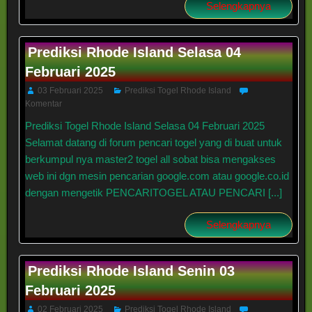
Selengkapnya
Prediksi Rhode Island Selasa 04
Februari 2025
03 Februari 2025
Prediksi Togel Rhode Island
Komentar
Prediksi Togel Rhode Island Selasa 04 Februari 2025
Selamat datang di forum pencari togel yang di buat untuk
berkumpul nya master2 togel all sobat bisa mengakses
web ini dgn mesin pencarian google.com atau google.co.id
dengan mengetik PENCARITOGEL ATAU PENCARI [...]
Selengkapnya
Prediksi Rhode Island Senin 03
Februari 2025
02 Februari 2025
Prediksi Togel Rhode Island