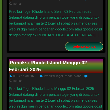
Komentar
Prediksi Togel Rhode Island Senin 03 Februari 2025
Selamat datang di forum pencari togel yang di buat untuk
berkumpul nya master2 togel all sobat bisa mengakses
web ini dgn mesin pencarian google.com atau google.co.id
dengan mengetik PENCARITOGEL ATAU PENCARI [...]
Selengkapnya
Prediksi Rhode Island Minggu 02
Februari 2025
01 Februari 2025
Prediksi Togel Rhode Island
Komentar
Prediksi Togel Rhode Island Minggu 02 Februari 2025
Selamat datang di forum pencari togel yang di buat untuk
berkumpul nya master2 togel all sobat bisa mengakses
web ini dgn mesin pencarian google.com atau google.co.id