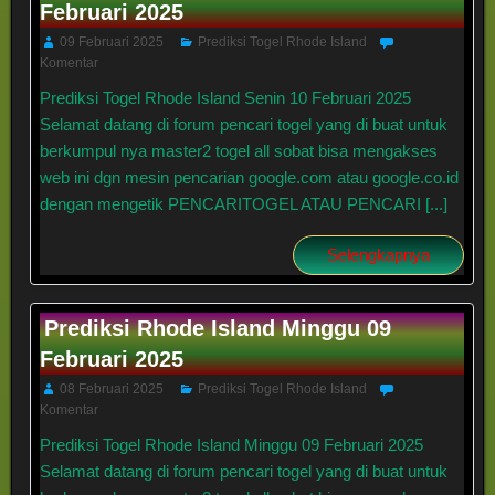
Februari 2025
09 Februari 2025
Prediksi Togel Rhode Island
Komentar
Prediksi Togel Rhode Island Senin 10 Februari 2025
Selamat datang di forum pencari togel yang di buat untuk
berkumpul nya master2 togel all sobat bisa mengakses
web ini dgn mesin pencarian google.com atau google.co.id
dengan mengetik PENCARITOGEL ATAU PENCARI [...]
Selengkapnya
Prediksi Rhode Island Minggu 09
Februari 2025
08 Februari 2025
Prediksi Togel Rhode Island
Komentar
Prediksi Togel Rhode Island Minggu 09 Februari 2025
Selamat datang di forum pencari togel yang di buat untuk