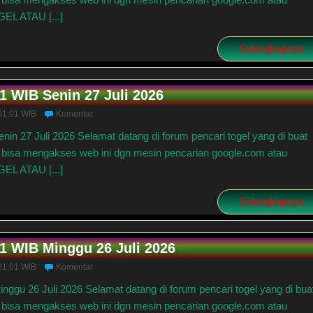
EL ATAU [...]
Selengkapnya
1 WIB Senin 27 Juli 2026
01:01 WIB
Komentar
in 27 Juli 2026 Selamat datang di forum pencari togel yang di buat
t bisa mengakses web ini dgn mesin pencarian google.com atau
EL ATAU [...]
Selengkapnya
1 WIB Minggu 26 Juli 2026
01:01 WIB
Komentar
ggu 26 Juli 2026 Selamat datang di forum pencari togel yang di bua
t bisa mengakses web ini dgn mesin pencarian google.com atau