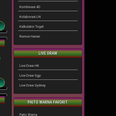
Kombinasi 4D
Kolaborasi LN
Kalkulator Togel
Rumus Harian
LIVE DRAW
i
Live Draw HK
Live Draw Sgp
Live Draw Sydney
PAITO WARNA FAVORIT
Paito Warna