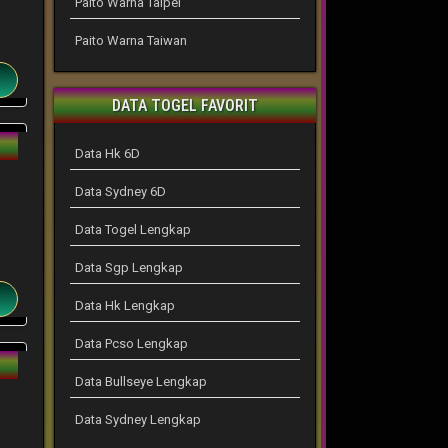
Paito Warna Taipei
Paito Warna Taiwan
DATA TOGEL FAVORIT
Data Hk 6D
Data Sydney 6D
Data Togel Lengkap
Data Sgp Lengkap
Data Hk Lengkap
Data Pcso Lengkap
Data Bullseye Lengkap
Data Sydney Lengkap