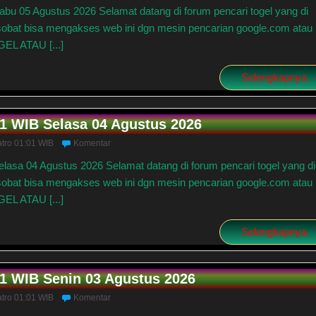
bu 05 Agustus 2026 Selamat datang di forum pencari togel yang di
 sobat bisa mengakses web ini dgn mesin pencarian google.com atau
EL ATAU [...]
Selengkapnya
1 WIB Selasa 04 Agustus 2026
atro 01:01 WIB
Komentar
lasa 04 Agustus 2026 Selamat datang di forum pencari togel yang di
 sobat bisa mengakses web ini dgn mesin pencarian google.com atau
EL ATAU [...]
Selengkapnya
01 WIB Senin 03 Agustus 2026
atro 01:01 WIB
Komentar