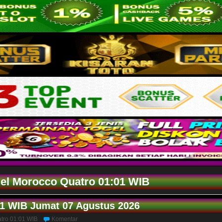
gel Morocco Quatro 01:01 WIB
01 WIB Jumat 07 Agustus 2026
atro 01:01 WIB
Komentar