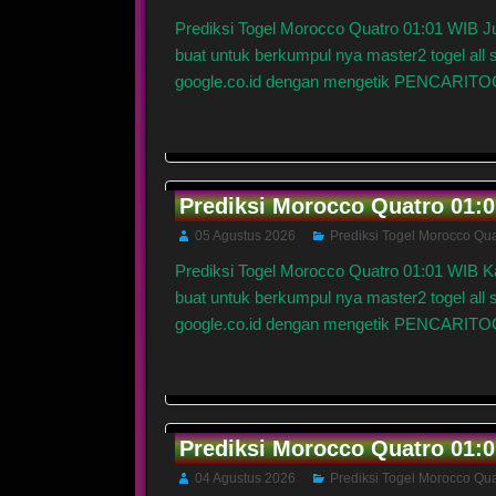
Prediksi Togel Morocco Quatro 01:01 WIB Ju
buat untuk berkumpul nya master2 togel all
google.co.id dengan mengetik PENCARITOG
Prediksi Morocco Quatro 01:
05 Agustus 2026
Prediksi Togel Morocco Qu
Prediksi Togel Morocco Quatro 01:01 WIB Ka
buat untuk berkumpul nya master2 togel all
google.co.id dengan mengetik PENCARITOG
Prediksi Morocco Quatro 01:
04 Agustus 2026
Prediksi Togel Morocco Qu