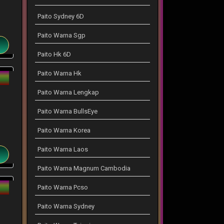
Paito Sydney 6D
Paito Warna Sgp
Paito Hk 6D
Paito Warna Hk
Paito Warna Lengkap
Paito Warna BullsEye
Paito Warna Korea
Paito Warna Laos
Paito Warna Magnum Cambodia
Paito Warna Pcso
Paito Warna Sydney