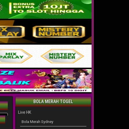
BOLA MERAH TOGEL
Live HK
Bola Merah Sydney