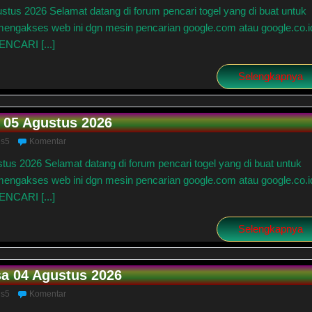
tus 2026 Selamat datang di forum pencari togel yang di buat untuk
 mengakses web ini dgn mesin pencarian google.com atau google.co.i
NCARI [...]
Selengkapnya
 05 Agustus 2026
us5
Komentar
us 2026 Selamat datang di forum pencari togel yang di buat untuk
 mengakses web ini dgn mesin pencarian google.com atau google.co.i
NCARI [...]
Selengkapnya
sa 04 Agustus 2026
us5
Komentar