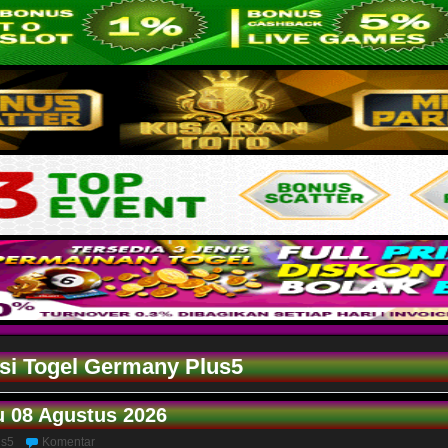
si Togel Germany Plus5
u 08 Agustus 2026
us5
Komentar