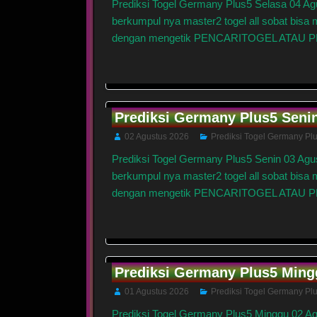
Prediksi Togel Germany Plus5 Selasa 04 Agu
berkumpul nya master2 togel all sobat bisa
dengan mengetik PENCARITOGEL ATAU PE
Prediksi Germany Plus5 Seni
02 Agustus 2026
Prediksi Togel Germany Pl
Prediksi Togel Germany Plus5 Senin 03 Agus
berkumpul nya master2 togel all sobat bisa
dengan mengetik PENCARITOGEL ATAU PE
Prediksi Germany Plus5 Ming
01 Agustus 2026
Prediksi Togel Germany Pl
Prediksi Togel Germany Plus5 Minggu 02 Agu