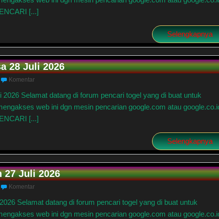
NCARI [...]
Selengkapnya
a 28 Juli 2026
Komentar
 2026 Selamat datang di forum pencari togel yang di buat untuk
 mengakses web ini dgn mesin pencarian google.com atau google.co.i
NCARI [...]
Selengkapnya
 27 Juli 2026
Komentar
2026 Selamat datang di forum pencari togel yang di buat untuk
 mengakses web ini dgn mesin pencarian google.com atau google.co.i