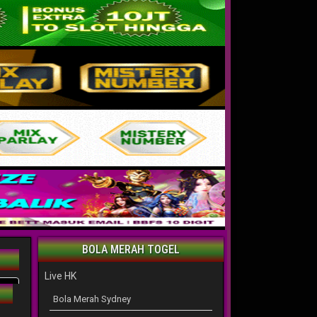
BOLA MERAH TOGEL
Live HK
Bola Merah Sydney