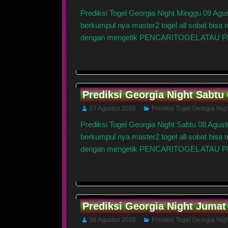
Prediksi Togel Georgia Night Minggu 09 Agus
berkumpul nya master2 togel all sobat bisa
dengan mengetik PENCARITOGEL ATAU PE
Prediksi Georgia Night Sabtu
07 Agustus 2026
Prediksi Togel Georgia Nig
Prediksi Togel Georgia Night Sabtu 08 Agust
berkumpul nya master2 togel all sobat bisa
dengan mengetik PENCARITOGEL ATAU PE
Prediksi Georgia Night Jumat
06 Agustus 2026
Prediksi Togel Georgia Nig