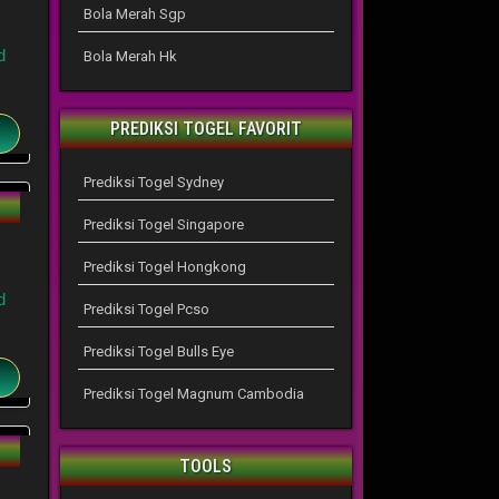
Bola Merah Sgp
d
Bola Merah Hk
PREDIKSI TOGEL FAVORIT
Prediksi Togel Sydney
Prediksi Togel Singapore
Prediksi Togel Hongkong
d
Prediksi Togel Pcso
Prediksi Togel Bulls Eye
Prediksi Togel Magnum Cambodia
TOOLS