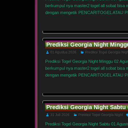
berkumpul nya master2 togel all sobat bisa
dengan mengetik PENCARITOGEL ATAU PE
Prediksi Georgia Night Mingg
01 Agustus 2026
Prediksi Togel Georgia Nig
Prediksi Togel Georgia Night Minggu 02 Agus
berkumpul nya master2 togel all sobat bisa
dengan mengetik PENCARITOGEL ATAU PE
Prediksi Georgia Night Sabtu
31 Juli 2026
Prediksi Togel Georgia Night
Prediksi Togel Georgia Night Sabtu 01 Agust