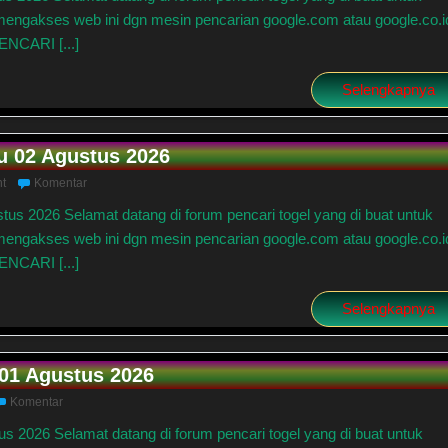
 mengakses web ini dgn mesin pencarian google.com atau google.co.i
NCARI [...]
Selengkapnya
u 02 Agustus 2026
ht
Komentar
tus 2026 Selamat datang di forum pencari togel yang di buat untuk
 mengakses web ini dgn mesin pencarian google.com atau google.co.i
NCARI [...]
Selengkapnya
 01 Agustus 2026
Komentar
us 2026 Selamat datang di forum pencari togel yang di buat untuk