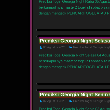
Prediksi Togel Georgia Night Rabu 05 Agustu
berkumpul nya master2 togel all sobat bisa
dengan mengetik PENCARITOGEL ATAU PE
Prediksi Georgia Night Selas
03 Agustus 2026
Prediksi Togel Georgia Nig
Prediksi Togel Georgia Night Selasa 04 Agus
berkumpul nya master2 togel all sobat bisa
dengan mengetik PENCARITOGEL ATAU PE
Prediksi Georgia Night Senin
02 Agustus 2026
Prediksi Togel Georgia Nig
Prediksi Togel Georgia Night Senin 03 Agust