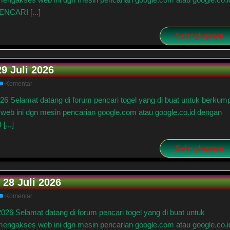
NCARI [...]
Selengkapnya
9 Juli 2026
Komentar
026 Selamat datang di forum pencari togel yang di buat untuk berkum
 web ini dgn mesin pencarian google.com atau google.co.id dengan
...]
Selengkapnya
 28 Juli 2026
Komentar
2026 Selamat datang di forum pencari togel yang di buat untuk
 mengakses web ini dgn mesin pencarian google.com atau google.co.i