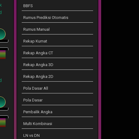
k
BBFS
d
Rumus Prediksi Otomatis
Rumus Manual
Rekap Kumat
Rekap Angka CT
Rekap Angka 3D
Rekap Angka 2D
d
Pola Dasar All
Pola Dasar
Pembalik Angka
Multi Kombinasi
LN vs DN