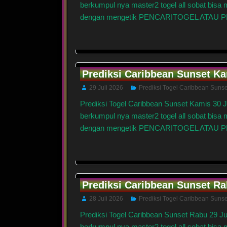
berkumpul nya master2 togel all sobat bisa
dengan mengetik PENCARITOGEL ATAU PE
Prediksi Caribbean Sunset Ka
29 Juli 2026
Prediksi Togel Caribbean Sunse
Prediksi Togel Caribbean Sunset Kamis 30 Ju
berkumpul nya master2 togel all sobat bisa
dengan mengetik PENCARITOGEL ATAU PE
Prediksi Caribbean Sunset Ra
28 Juli 2026
Prediksi Togel Caribbean Sunse
Prediksi Togel Caribbean Sunset Rabu 29 Jul
berkumpul nya master2 togel all sobat bisa