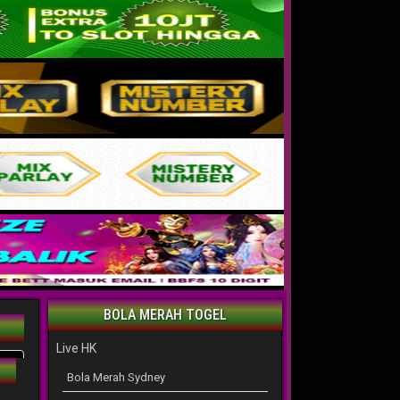
BOLA MERAH TOGEL
Live HK
Bola Merah Sydney