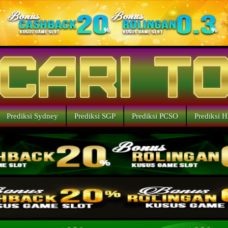
Prediksi Sydney
Prediksi SGP
Prediksi PCSO
Prediksi 