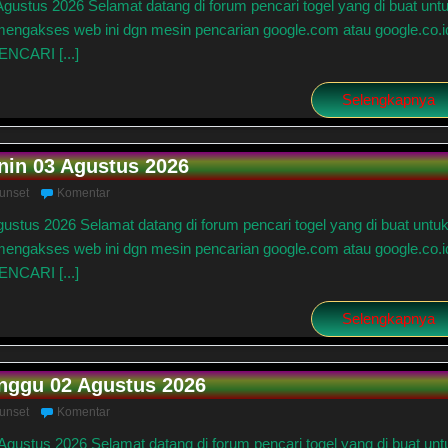
gustus 2026 Selamat datang di forum pencari togel yang di buat unt
 mengakses web ini dgn mesin pencarian google.com atau google.co.i
NCARI [...]
Selengkapnya
nin 03 Agustus 2026
Sunset
Komentar
ustus 2026 Selamat datang di forum pencari togel yang di buat untu
 mengakses web ini dgn mesin pencarian google.com atau google.co.i
NCARI [...]
Selengkapnya
inggu 02 Agustus 2026
Sunset
Komentar
Agustus 2026 Selamat datang di forum pencari togel yang di buat unt