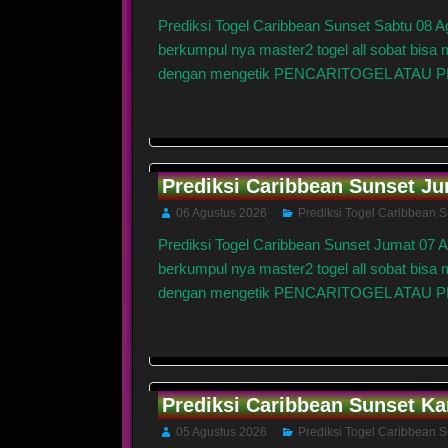
Prediksi Togel Caribbean Sunset Sabtu 08 Ag
berkumpul nya master2 togel all sobat bisa
dengan mengetik PENCARITOGEL ATAU PE
Prediksi Caribbean Sunset Ju
06 Agustus 2026
Prediksi Togel Caribbean 
Prediksi Togel Caribbean Sunset Jumat 07 A
berkumpul nya master2 togel all sobat bisa
dengan mengetik PENCARITOGEL ATAU PE
Prediksi Caribbean Sunset K
05 Agustus 2026
Prediksi Togel Caribbean 