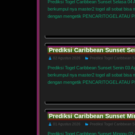
Prediksi Togel Caribbean Sunset Selasa 04 A
berkumpul nya master2 togel all sobat bisa
dengan mengetik PENCARITOGEL ATAU PE
Prediksi Caribbean Sunset Se
02 Agustus 2026
Prediksi Togel Caribbean 
Prediksi Togel Caribbean Sunset Senin 03 Ag
berkumpul nya master2 togel all sobat bisa
dengan mengetik PENCARITOGEL ATAU PE
Prediksi Caribbean Sunset M
01 Agustus 2026
Prediksi Togel Caribbean 
Prediksi Togel Caribbean Sunset Minggu 02 