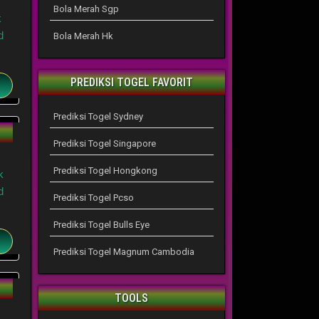
Bola Merah Sgp
k
d
Bola Merah Hk
PREDIKSI TOGEL FAVORIT
Prediksi Togel Sydney
Prediksi Togel Singapore
Prediksi Togel Hongkong
k
d
Prediksi Togel Pcso
Prediksi Togel Bulls Eye
Prediksi Togel Magnum Cambodia
TOOLS