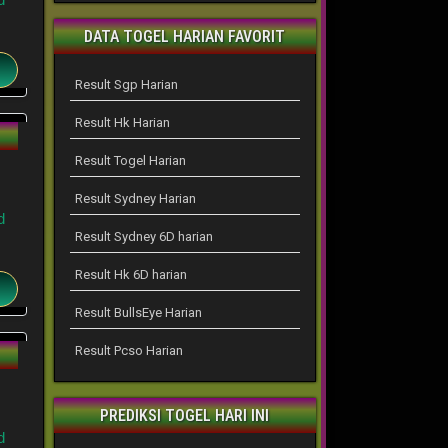
DATA TOGEL HARIAN FAVORIT
Result Sgp Harian
Result Hk Harian
Result Togel Harian
Result Sydney Harian
d
Result Sydney 6D harian
Result Hk 6D harian
Result BullsEye Harian
Result Pcso Harian
PREDIKSI TOGEL HARI INI
d