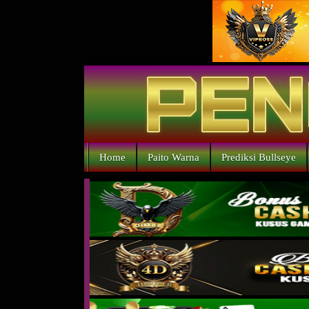
Home
Paito Warna
Prediksi Bullseye