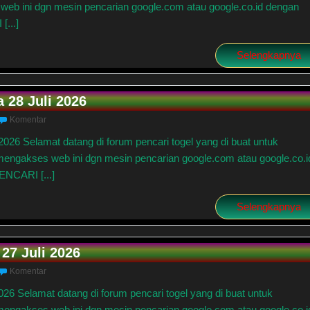
 web ini dgn mesin pencarian google.com atau google.co.id dengan
...]
Selengkapnya
a 28 Juli 2026
Komentar
 2026 Selamat datang di forum pencari togel yang di buat untuk
 mengakses web ini dgn mesin pencarian google.com atau google.co.i
NCARI [...]
Selengkapnya
 27 Juli 2026
Komentar
2026 Selamat datang di forum pencari togel yang di buat untuk
 mengakses web ini dgn mesin pencarian google.com atau google.co.i