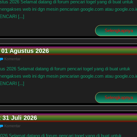
stus 2026 Selamat datang di forum pencari togel yang di buat untuk
 mengakses web ini dgn mesin pencarian google.com atau google.co.i
NCARI [...]
Selengkapnya
u 01 Agustus 2026
Komentar
tus 2026 Selamat datang di forum pencari togel yang di buat untuk
 mengakses web ini dgn mesin pencarian google.com atau google.co.i
NCARI [...]
Selengkapnya
 31 Juli 2026
Komentar
2026 Selamat datang di forum pencari togel yang di buat untuk