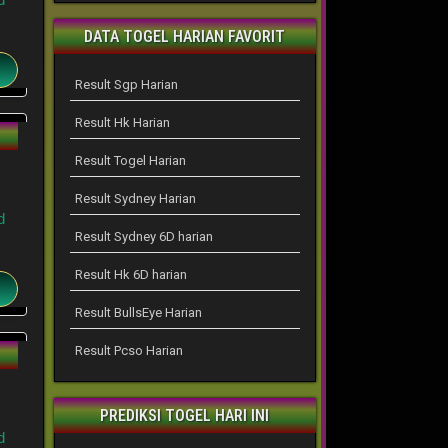
DATA TOGEL HARIAN FAVORIT
Result Sgp Harian
Result Hk Harian
Result Togel Harian
Result Sydney Harian
d
Result Sydney 6D harian
Result Hk 6D harian
Result BullsEye Harian
Result Pcso Harian
PREDIKSI TOGEL HARI INI
d