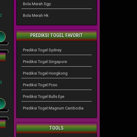
Bola Merah Sgp
d
Bola Merah Hk
PREDIKSI TOGEL FAVORIT
Prediksi Togel Sydney
Prediksi Togel Singapore
Prediksi Togel Hongkong
d
Prediksi Togel Pcso
Prediksi Togel Bulls Eye
Prediksi Togel Magnum Cambodia
TOOLS