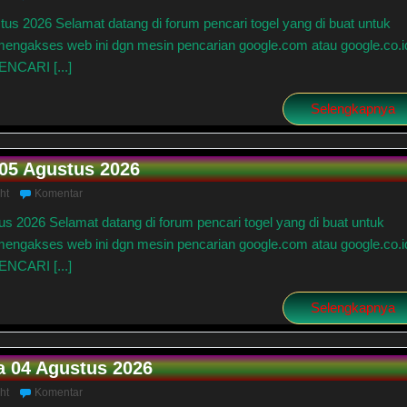
tus 2026 Selamat datang di forum pencari togel yang di buat untuk
 mengakses web ini dgn mesin pencarian google.com atau google.co.i
NCARI [...]
Selengkapnya
 05 Agustus 2026
ht
Komentar
us 2026 Selamat datang di forum pencari togel yang di buat untuk
 mengakses web ini dgn mesin pencarian google.com atau google.co.i
NCARI [...]
Selengkapnya
sa 04 Agustus 2026
ht
Komentar