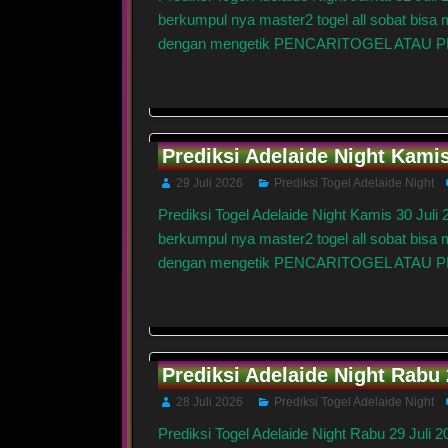
berkumpul nya master2 togel all sobat bisa
dengan mengetik PENCARITOGEL ATAU PE
Prediksi Adelaide Night Kamis
29 Juli 2026
Prediksi Togel Adelaide Night
Prediksi Togel Adelaide Night Kamis 30 Juli 
berkumpul nya master2 togel all sobat bisa
dengan mengetik PENCARITOGEL ATAU PE
Prediksi Adelaide Night Rabu 
28 Juli 2026
Prediksi Togel Adelaide Night
Prediksi Togel Adelaide Night Rabu 29 Juli 