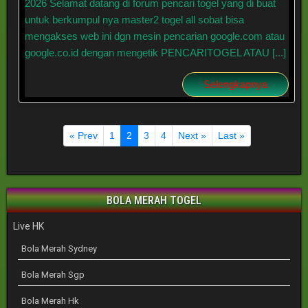
2026 Selamat datang di forum pencari togel yang di buat
untuk berkumpul nya master2 togel all sobat bisa
mengakses web ini dgn mesin pencarian google.com atau
google.co.id dengan mengetik PENCARITOGEL ATAU [...]
Selengkapnya
« Prev
1
2
3
4
Next »
Last »
BOLA MERAH TOGEL
Live HK
Bola Merah Sydney
Bola Merah Sgp
Bola Merah Hk