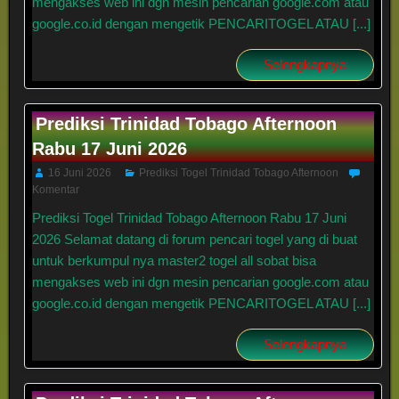
mengakses web ini dgn mesin pencarian google.com atau
google.co.id dengan mengetik PENCARITOGEL ATAU [...]
Selengkapnya
Prediksi Trinidad Tobago Afternoon
Rabu 17 Juni 2026
16 Juni 2026
Prediksi Togel Trinidad Tobago Afternoon
Komentar
Prediksi Togel Trinidad Tobago Afternoon Rabu 17 Juni
2026 Selamat datang di forum pencari togel yang di buat
untuk berkumpul nya master2 togel all sobat bisa
mengakses web ini dgn mesin pencarian google.com atau
google.co.id dengan mengetik PENCARITOGEL ATAU [...]
Selengkapnya