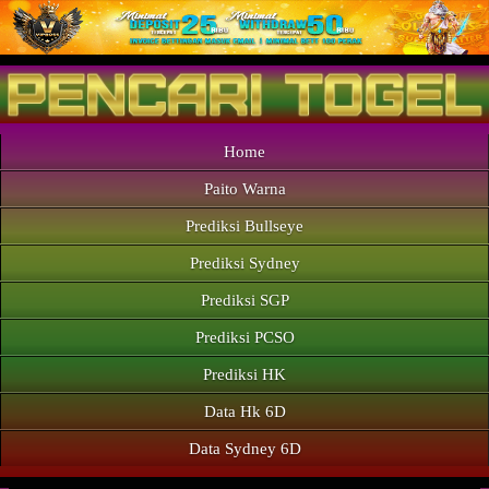
Home
Paito Warna
Prediksi Bullseye
Prediksi Sydney
Prediksi SGP
Prediksi PCSO
Prediksi HK
Data Hk 6D
Data Sydney 6D