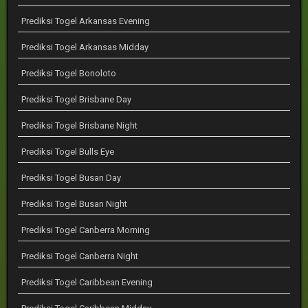
Prediksi Togel Arkansas Evening
Prediksi Togel Arkansas Midday
Prediksi Togel Bonoloto
Prediksi Togel Brisbane Day
Prediksi Togel Brisbane Night
Prediksi Togel Bulls Eye
Prediksi Togel Busan Day
Prediksi Togel Busan Night
Prediksi Togel Canberra Morning
Prediksi Togel Canberra Night
Prediksi Togel Caribbean Evening