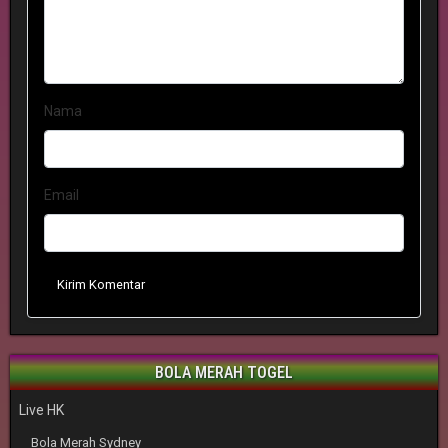
Nama
Email
Kirim Komentar
BOLA MERAH TOGEL
Live HK
Bola Merah Sydney