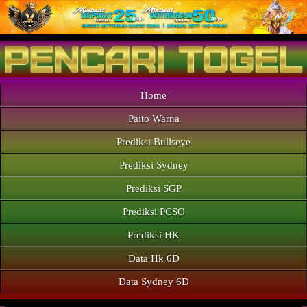
Home
Paito Warna
Prediksi Bullseye
Prediksi Sydney
Prediksi SGP
Prediksi PCSO
Prediksi HK
Data Hk 6D
Data Sydney 6D