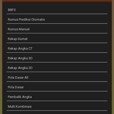
BBFS
Rumus Prediksi Otomatis
Rumus Manual
Rekap Kumat
Rekap Angka CT
Rekap Angka 3D
Rekap Angka 2D
Pola Dasar All
Pola Dasar
Pembalik Angka
Multi Kombinasi