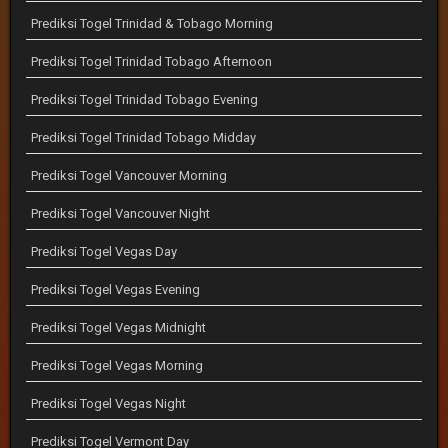
Prediksi Togel Trinidad & Tobago Morning
Prediksi Togel Trinidad Tobago Afternoon
Prediksi Togel Trinidad Tobago Evening
Prediksi Togel Trinidad Tobago Midday
Prediksi Togel Vancouver Morning
Prediksi Togel Vancouver Night
Prediksi Togel Vegas Day
Prediksi Togel Vegas Evening
Prediksi Togel Vegas Midnight
Prediksi Togel Vegas Morning
Prediksi Togel Vegas Night
Prediksi Togel Vermont Day