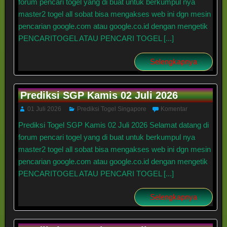
forum pencari togel yang di buat untuk berkumpul nya
master2 togel all sobat bisa mengakses web ini dgn mesin
pencarian google.com atau google.co.id dengan mengetik
PENCARITOGEL ATAU PENCARI TOGEL [...]
Selengkapnya
Prediksi SGP Kamis 02 Juli 2026
01 Juli 2026
Prediksi Togel Singapore
Komentar
Prediksi Togel SGP Kamis 02 Juli 2026 Selamat datang di
forum pencari togel yang di buat untuk berkumpul nya
master2 togel all sobat bisa mengakses web ini dgn mesin
pencarian google.com atau google.co.id dengan mengetik
PENCARITOGEL ATAU PENCARI TOGEL [...]
Selengkapnya