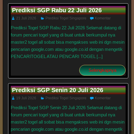
Prediksi SGP Rabu 22 Juli 2026
21 Juli 2026
Prediksi Togel Singapore
Komentar
Prediksi Togel SGP Rabu 22 Juli 2026 Selamat datang di
forum pencari togel yang di buat untuk berkumpul nya
master2 togel all sobat bisa mengakses web ini dgn mesin
pencarian google.com atau google.co.id dengan mengetik
PENCARITOGEL ATAU PENCARI TOGEL [...]
Selengkapnya
Prediksi SGP Senin 20 Juli 2026
19 Juli 2026
Prediksi Togel Singapore
Komentar
Prediksi Togel SGP Senin 20 Juli 2026 Selamat datang di
forum pencari togel yang di buat untuk berkumpul nya
master2 togel all sobat bisa mengakses web ini dgn mesin
pencarian google.com atau google.co.id dengan mengetik