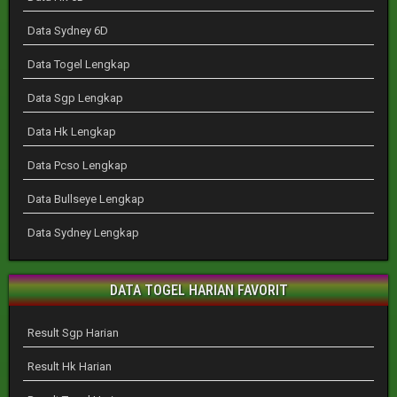
Data Sydney 6D
Data Togel Lengkap
Data Sgp Lengkap
Data Hk Lengkap
Data Pcso Lengkap
Data Bullseye Lengkap
Data Sydney Lengkap
DATA TOGEL HARIAN FAVORIT
Result Sgp Harian
Result Hk Harian