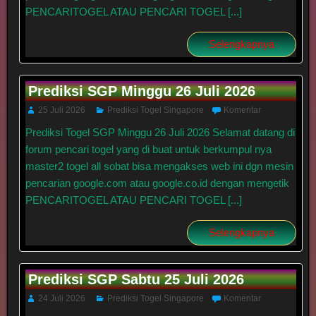
PENCARITOGEL ATAU PENCARI TOGEL [...]
Selengkapnya
Prediksi SGP Minggu 26 Juli 2026
25 Juli 2026
Prediksi Togel Singapore
Komentar
Prediksi Togel SGP Minggu 26 Juli 2026 Selamat datang di
forum pencari togel yang di buat untuk berkumpul nya
master2 togel all sobat bisa mengakses web ini dgn mesin
pencarian google.com atau google.co.id dengan mengetik
PENCARITOGEL ATAU PENCARI TOGEL [...]
Selengkapnya
Prediksi SGP Sabtu 25 Juli 2026
24 Juli 2026
Prediksi Togel Singapore
Komentar