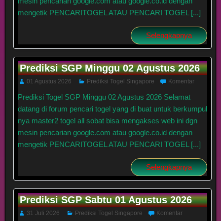
mesin pencarian google.com atau google.co.id dengan
mengetik PENCARITOGEL ATAU PENCARI TOGEL [...]
Selengkapnya
Prediksi SGP Minggu 02 Agustus 2026
01 Agustus 2026
Prediksi Togel Singapore
Komentar
Prediksi Togel SGP Minggu 02 Agustus 2026 Selamat
datang di forum pencari togel yang di buat untuk berkumpul
nya master2 togel all sobat bisa mengakses web ini dgn
mesin pencarian google.com atau google.co.id dengan
mengetik PENCARITOGEL ATAU PENCARI TOGEL [...]
Selengkapnya
Prediksi SGP Sabtu 01 Agustus 2026
31 Juli 2026
Prediksi Togel Singapore
Komentar