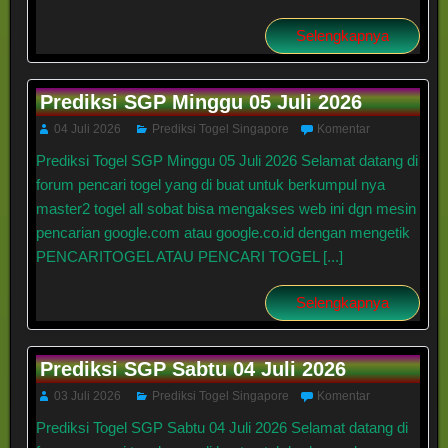
Selengkapnya
Prediksi SGP Minggu 05 Juli 2026
04 Juli 2026
Prediksi Togel Singapore
Komentar
Prediksi Togel SGP Minggu 05 Juli 2026 Selamat datang di
forum pencari togel yang di buat untuk berkumpul nya
master2 togel all sobat bisa mengakses web ini dgn mesin
pencarian google.com atau google.co.id dengan mengetik
PENCARITOGEL ATAU PENCARI TOGEL [...]
Selengkapnya
Prediksi SGP Sabtu 04 Juli 2026
03 Juli 2026
Prediksi Togel Singapore
Komentar
Prediksi Togel SGP Sabtu 04 Juli 2026 Selamat datang di