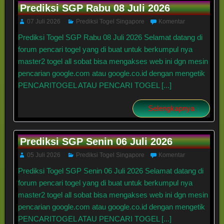
Prediksi SGP Rabu 08 Juli 2026
07 Juli 2026
Prediksi Togel Singapore
Komentar
Prediksi Togel SGP Rabu 08 Juli 2026 Selamat datang di
forum pencari togel yang di buat untuk berkumpul nya
master2 togel all sobat bisa mengakses web ini dgn mesin
pencarian google.com atau google.co.id dengan mengetik
PENCARITOGEL ATAU PENCARI TOGEL [...]
Selengkapnya
Prediksi SGP Senin 06 Juli 2026
05 Juli 2026
Prediksi Togel Singapore
Komentar
Prediksi Togel SGP Senin 06 Juli 2026 Selamat datang di
forum pencari togel yang di buat untuk berkumpul nya
master2 togel all sobat bisa mengakses web ini dgn mesin
pencarian google.com atau google.co.id dengan mengetik
PENCARITOGEL ATAU PENCARI TOGEL [...]