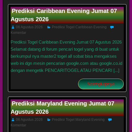
Prediksi Caribbean Evening Jumat 07
Agustus 2026
06 Agustus 2026
Prediksi Togel Caribbean Evening
Komentar
Prediksi Togel Caribbean Evening Jumat 07 Agustus 2026
Selamat datang di forum pencari togel yang di buat untuk
berkumpul nya master2 togel all sobat bisa mengakses
web ini dgn mesin pencarian google.com atau google.co.id
dengan mengetik PENCARITOGEL ATAU PENCARI [...]
Selengkapnya
Prediksi Maryland Evening Jumat 07
Agustus 2026
06 Agustus 2026
Prediksi Togel Maryland Evening
Komentar