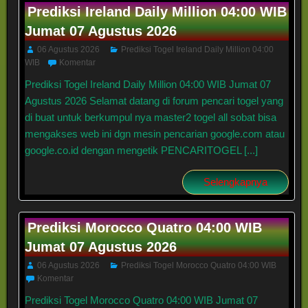
Prediksi Ireland Daily Million 04:00 WIB
Jumat 07 Agustus 2026
06 Agustus 2026
Prediksi Togel Ireland Daily Million 04:00
WIB
Komentar
Prediksi Togel Ireland Daily Million 04:00 WIB Jumat 07
Agustus 2026 Selamat datang di forum pencari togel yang
di buat untuk berkumpul nya master2 togel all sobat bisa
mengakses web ini dgn mesin pencarian google.com atau
google.co.id dengan mengetik PENCARITOGEL [...]
Selengkapnya
Prediksi Morocco Quatro 04:00 WIB
Jumat 07 Agustus 2026
06 Agustus 2026
Prediksi Togel Morocco Quatro 04:00 WIB
Komentar
Prediksi Togel Morocco Quatro 04:00 WIB Jumat 07