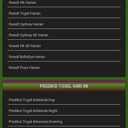
Result Hk Harian
Result Togel Harian
Result Sydney Harian
Result Sydney 6D harian
Result Hk 6D harian
Result BullsEye Harian
Result Pcso Harian
PREDIKSI TOGEL HARI INI
Prediksi Togel Adelaide Day
Prediksi Togel Adelaide Night
Prediksi Togel Arkansas Evening