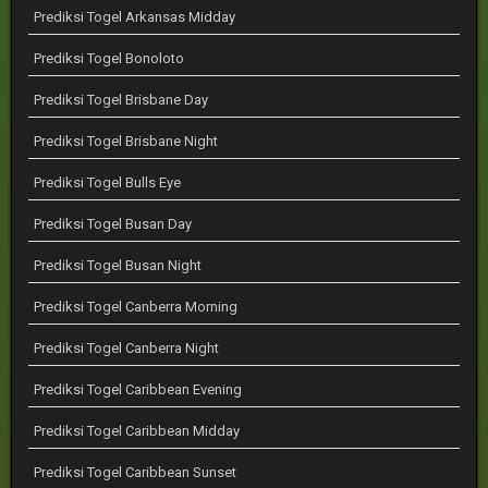
Prediksi Togel Arkansas Midday
Prediksi Togel Bonoloto
Prediksi Togel Brisbane Day
Prediksi Togel Brisbane Night
Prediksi Togel Bulls Eye
Prediksi Togel Busan Day
Prediksi Togel Busan Night
Prediksi Togel Canberra Morning
Prediksi Togel Canberra Night
Prediksi Togel Caribbean Evening
Prediksi Togel Caribbean Midday
Prediksi Togel Caribbean Sunset