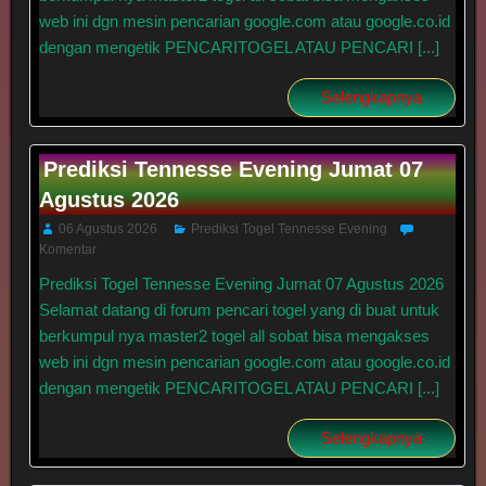
web ini dgn mesin pencarian google.com atau google.co.id
dengan mengetik PENCARITOGEL ATAU PENCARI [...]
Selengkapnya
Prediksi Tennesse Evening Jumat 07
Agustus 2026
06 Agustus 2026
Prediksi Togel Tennesse Evening
Komentar
Prediksi Togel Tennesse Evening Jumat 07 Agustus 2026
Selamat datang di forum pencari togel yang di buat untuk
berkumpul nya master2 togel all sobat bisa mengakses
web ini dgn mesin pencarian google.com atau google.co.id
dengan mengetik PENCARITOGEL ATAU PENCARI [...]
Selengkapnya