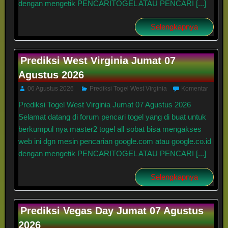
dengan mengetik PENCARITOGEL ATAU PENCARI [...]
Selengkapnya
Prediksi West Virginia Jumat 07
Agustus 2026
06 Agustus 2026
Prediksi Togel West Virginia
Komentar
Prediksi Togel West Virginia Jumat 07 Agustus 2026
Selamat datang di forum pencari togel yang di buat untuk
berkumpul nya master2 togel all sobat bisa mengakses
web ini dgn mesin pencarian google.com atau google.co.id
dengan mengetik PENCARITOGEL ATAU PENCARI [...]
Selengkapnya
Prediksi Vegas Day Jumat 07 Agustus
2026