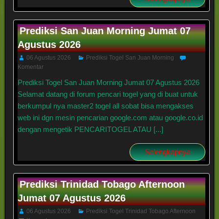
Prediksi San Juan Morning Jumat 07
Agustus 2026
06 Agustus 2026
Prediksi Togel San Juan Morning
Komentar
Prediksi Togel San Juan Morning Jumat 07 Agustus 2026
Selamat datang di forum pencari togel yang di buat untuk
berkumpul nya master2 togel all sobat bisa mengakses
web ini dgn mesin pencarian google.com atau google.co.id
dengan mengetik PENCARITOGEL ATAU [...]
Selengkapnya
Prediksi Trinidad Tobago Afternoon
Jumat 07 Agustus 2026
06 Agustus 2026
Prediksi Togel Trinidad Tobago Afternoon