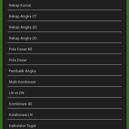
Rekap Kumat
Rekap Angka CT
Rekap Angka 3D
Rekap Angka 2D
Pola Dasar All
Pola Dasar
Pembalik Angka
Multi Kombinasi
LN vs DN
Kombinasi 4D
Kolaborasi LN
Kalkulator Togel