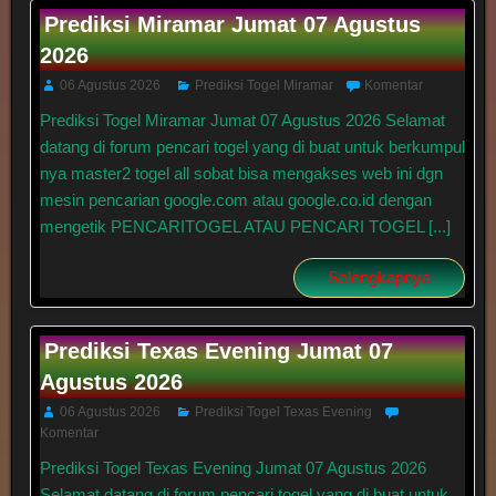
Prediksi Miramar Jumat 07 Agustus
2026
06 Agustus 2026
Prediksi Togel Miramar
Komentar
Prediksi Togel Miramar Jumat 07 Agustus 2026 Selamat
datang di forum pencari togel yang di buat untuk berkumpul
nya master2 togel all sobat bisa mengakses web ini dgn
mesin pencarian google.com atau google.co.id dengan
mengetik PENCARITOGEL ATAU PENCARI TOGEL [...]
Selengkapnya
Prediksi Texas Evening Jumat 07
Agustus 2026
06 Agustus 2026
Prediksi Togel Texas Evening
Komentar
Prediksi Togel Texas Evening Jumat 07 Agustus 2026
Selamat datang di forum pencari togel yang di buat untuk