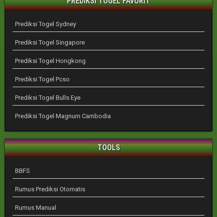
PREDIKSI TOGEL FAVORIT
Prediksi Togel Sydney
Prediksi Togel Singapore
Prediksi Togel Hongkong
Prediksi Togel Pcso
Prediksi Togel Bulls Eye
Prediksi Togel Magnum Cambodia
TOOLS
BBFS
Rumus Prediksi Otomatis
Rumus Manual