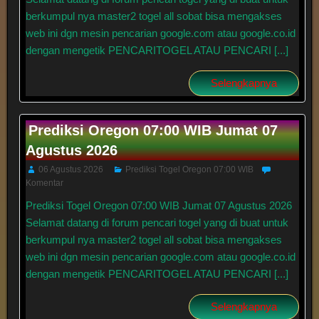
berkumpul nya master2 togel all sobat bisa mengakses
web ini dgn mesin pencarian google.com atau google.co.id
dengan mengetik PENCARITOGEL ATAU PENCARI [...]
Selengkapnya
Prediksi Oregon 07:00 WIB Jumat 07
Agustus 2026
06 Agustus 2026
Prediksi Togel Oregon 07:00 WIB
Komentar
Prediksi Togel Oregon 07:00 WIB Jumat 07 Agustus 2026
Selamat datang di forum pencari togel yang di buat untuk
berkumpul nya master2 togel all sobat bisa mengakses
web ini dgn mesin pencarian google.com atau google.co.id
dengan mengetik PENCARITOGEL ATAU PENCARI [...]
Selengkapnya