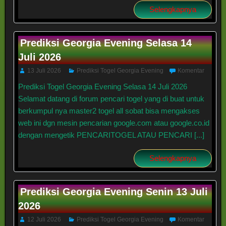
Selengkapnya
Prediksi Georgia Evening Selasa 14
Juli 2026
13 Juli 2026
Prediksi Togel Georgia Evening
Komentar
Prediksi Togel Georgia Evening Selasa 14 Juli 2026
Selamat datang di forum pencari togel yang di buat untuk
berkumpul nya master2 togel all sobat bisa mengakses
web ini dgn mesin pencarian google.com atau google.co.id
dengan mengetik PENCARITOGEL ATAU PENCARI [...]
Selengkapnya
Prediksi Georgia Evening Senin 13 Juli
2026
12 Juli 2026
Prediksi Togel Georgia Evening
Komentar