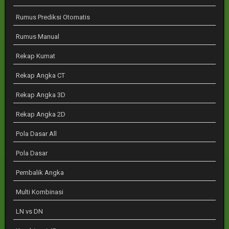
Rumus Prediksi Otomatis
Rumus Manual
Rekap Kumat
Rekap Angka CT
Rekap Angka 3D
Rekap Angka 2D
Pola Dasar All
Pola Dasar
Pembalik Angka
Multi Kombinasi
LN vs DN