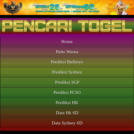
Home
Paito Warna
Prediksi Bullseye
Prediksi Sydney
Prediksi SGP
Prediksi PCSO
Prediksi HK
Data Hk 6D
Data Sydney 6D