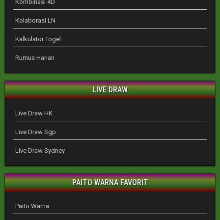
Kombinasi 4D
Kolaborasi LN
Kalkulator Togel
Rumus Harian
LIVE DRAW
Live Draw HK
Live Draw Sgp
Live Draw Sydney
PAITO WARNA FAVORIT
Paito Warna