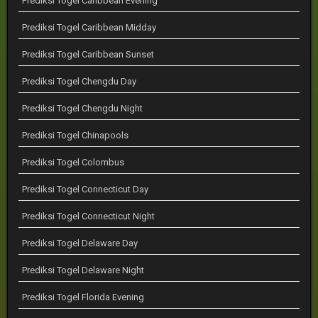
Prediksi Togel Caribbean Evening
Prediksi Togel Caribbean Midday
Prediksi Togel Caribbean Sunset
Prediksi Togel Chengdu Day
Prediksi Togel Chengdu Night
Prediksi Togel Chinapools
Prediksi Togel Colombus
Prediksi Togel Connecticut Day
Prediksi Togel Connecticut Night
Prediksi Togel Delaware Day
Prediksi Togel Delaware Night
Prediksi Togel Florida Evening