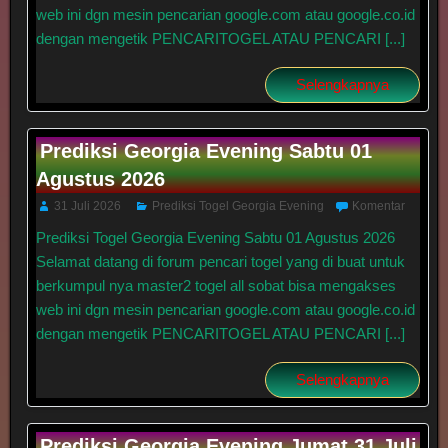
web ini dgn mesin pencarian google.com atau google.co.id
dengan mengetik PENCARITOGEL ATAU PENCARI [...]
Selengkapnya
Prediksi Georgia Evening Sabtu 01
Agustus 2026
31 Juli 2026
Prediksi Togel Georgia Evening
Komentar
Prediksi Togel Georgia Evening Sabtu 01 Agustus 2026
Selamat datang di forum pencari togel yang di buat untuk
berkumpul nya master2 togel all sobat bisa mengakses
web ini dgn mesin pencarian google.com atau google.co.id
dengan mengetik PENCARITOGEL ATAU PENCARI [...]
Selengkapnya
Prediksi Georgia Evening Jumat 31 Juli