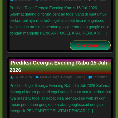
Prediksi Togel Georgia Evening Kamis 16 Juli 2026
Selamat datang di forum pencari togel yang di buat untuk
berkumpul nya master2 togel all sobat bisa mengakses
web ini dgn mesin pencarian google.com atau google.co.id
dengan mengetik PENCARITOGEL ATAU PENCARI [...]
Selengkapnya
Prediksi Georgia Evening Rabu 15 Juli
2026
14 Juli 2026
Prediksi Togel Georgia Evening
Komentar
Prediksi Togel Georgia Evening Rabu 15 Juli 2026 Selamat
datang di forum pencari togel yang di buat untuk berkumpul
nya master2 togel all sobat bisa mengakses web ini dgn
mesin pencarian google.com atau google.co.id dengan
mengetik PENCARITOGEL ATAU PENCARI [...]