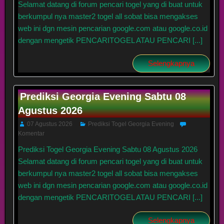
Selamat datang di forum pencari togel yang di buat untuk
berkumpul nya master2 togel all sobat bisa mengakses
web ini dgn mesin pencarian google.com atau google.co.id
dengan mengetik PENCARITOGEL ATAU PENCARI [...]
Selengkapnya
Prediksi Georgia Evening Sabtu 08
Agustus 2026
07 Agustus 2026
Prediksi Togel Georgia Evening
Komentar
Prediksi Togel Georgia Evening Sabtu 08 Agustus 2026
Selamat datang di forum pencari togel yang di buat untuk
berkumpul nya master2 togel all sobat bisa mengakses
web ini dgn mesin pencarian google.com atau google.co.id
dengan mengetik PENCARITOGEL ATAU PENCARI [...]
Selengkapnya