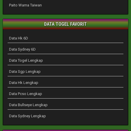
Paito Warna Taiwan
DATA TOGEL FAVORIT
Data Hk 6D
Data Sydney 6D
Data Togel Lengkap
Data Sgp Lengkap
Data Hk Lengkap
Data Pcso Lengkap
Data Bullseye Lengkap
Data Sydney Lengkap