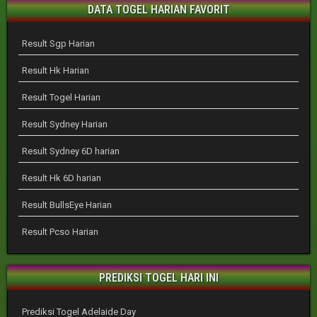
DATA TOGEL HARIAN FAVORIT
Result Sgp Harian
Result Hk Harian
Result Togel Harian
Result Sydney Harian
Result Sydney 6D harian
Result Hk 6D harian
Result BullsEye Harian
Result Pcso Harian
PREDIKSI TOGEL HARI INI
Prediksi Togel Adelaide Day