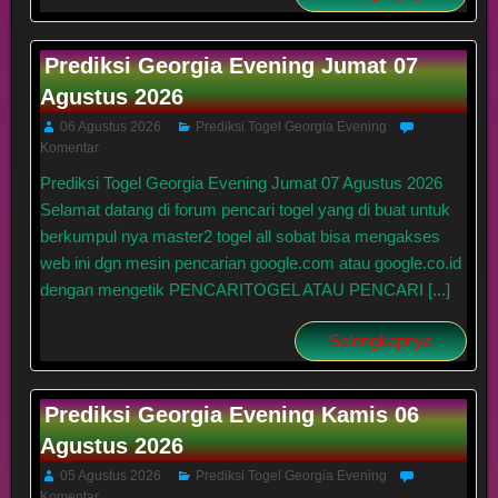
Prediksi Georgia Evening Jumat 07
Agustus 2026
06 Agustus 2026
Prediksi Togel Georgia Evening
Komentar
Prediksi Togel Georgia Evening Jumat 07 Agustus 2026
Selamat datang di forum pencari togel yang di buat untuk
berkumpul nya master2 togel all sobat bisa mengakses
web ini dgn mesin pencarian google.com atau google.co.id
dengan mengetik PENCARITOGEL ATAU PENCARI [...]
Selengkapnya
Prediksi Georgia Evening Kamis 06
Agustus 2026
05 Agustus 2026
Prediksi Togel Georgia Evening
Komentar