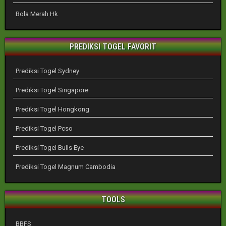
Bola Merah Hk
PREDIKSI TOGEL FAVORIT
Prediksi Togel Sydney
Prediksi Togel Singapore
Prediksi Togel Hongkong
Prediksi Togel Pcso
Prediksi Togel Bulls Eye
Prediksi Togel Magnum Cambodia
TOOLS
BBFS