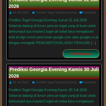
2026
30 Juli 2026
Prediksi Togel Georgia Evening
Komentar
Prediksi Togel Georgia Evening Jumat 31 Juli 2026
Selamat datang di forum pencari togel yang di buat untuk
berkumpul nya master2 togel all sobat bisa mengakses
web ini dgn mesin pencarian google.com atau google.co.id
dengan mengetik PENCARITOGEL ATAU PENCARI [...]
Selengkapnya
Prediksi Georgia Evening Kamis 30 Juli
2026
29 Juli 2026
Prediksi Togel Georgia Evening
Komentar
Prediksi Togel Georgia Evening Kamis 30 Juli 2026
Selamat datang di forum pencari togel yang di buat untuk
berkumpul nya master2 togel all sobat bisa mengakses