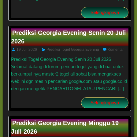
Selengkapnya
Prediksi Georgia Evening Senin 20 Juli
2026
19 Juli 2026
Prediksi Togel Georgia Evening
Komentar
Prediksi Togel Georgia Evening Senin 20 Juli 2026
Selamat datang di forum pencari togel yang di buat untuk
berkumpul nya master2 togel all sobat bisa mengakses
web ini dgn mesin pencarian google.com atau google.co.id
dengan mengetik PENCARITOGEL ATAU PENCARI [...]
Selengkapnya
Prediksi Georgia Evening Minggu 19
Juli 2026