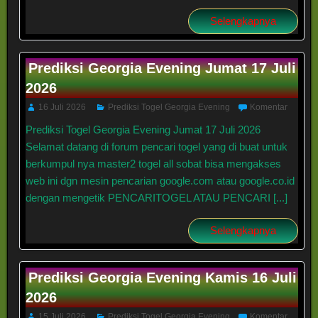
Selengkapnya
Prediksi Georgia Evening Jumat 17 Juli
2026
16 Juli 2026
Prediksi Togel Georgia Evening
Komentar
Prediksi Togel Georgia Evening Jumat 17 Juli 2026
Selamat datang di forum pencari togel yang di buat untuk
berkumpul nya master2 togel all sobat bisa mengakses
web ini dgn mesin pencarian google.com atau google.co.id
dengan mengetik PENCARITOGEL ATAU PENCARI [...]
Selengkapnya
Prediksi Georgia Evening Kamis 16 Juli
2026
15 Juli 2026
Prediksi Togel Georgia Evening
Komentar