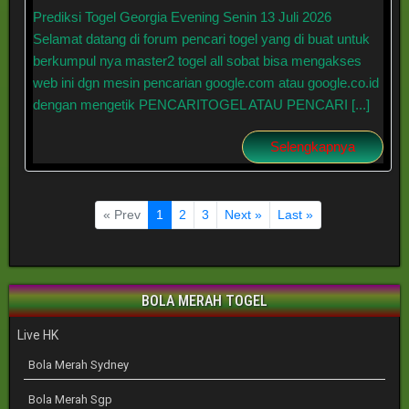
Prediksi Togel Georgia Evening Senin 13 Juli 2026
Selamat datang di forum pencari togel yang di buat untuk
berkumpul nya master2 togel all sobat bisa mengakses
web ini dgn mesin pencarian google.com atau google.co.id
dengan mengetik PENCARITOGEL ATAU PENCARI [...]
Selengkapnya
« Prev
1
2
3
Next »
Last »
BOLA MERAH TOGEL
Live HK
Bola Merah Sydney
Bola Merah Sgp