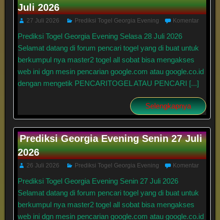
Juli 2026
27 Juli 2026
Prediksi Togel Georgia Evening
Komentar
Prediksi Togel Georgia Evening Selasa 28 Juli 2026
Selamat datang di forum pencari togel yang di buat untuk
berkumpul nya master2 togel all sobat bisa mengakses
web ini dgn mesin pencarian google.com atau google.co.id
dengan mengetik PENCARITOGEL ATAU PENCARI [...]
Selengkapnya
Prediksi Georgia Evening Senin 27 Juli
2026
26 Juli 2026
Prediksi Togel Georgia Evening
Komentar
Prediksi Togel Georgia Evening Senin 27 Juli 2026
Selamat datang di forum pencari togel yang di buat untuk
berkumpul nya master2 togel all sobat bisa mengakses
web ini dgn mesin pencarian google.com atau google.co.id