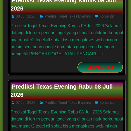
Prediksi Texas Evening Kamis 09 Juli
2026
08 Juli 2026
Prediksi Togel Texas Evening
Komentar
Prediksi Togel Texas Evening Kamis 09 Juli 2026 Selamat
datang di forum pencari togel yang di buat untuk berkumpul
nya master2 togel all sobat bisa mengakses web ini dgn
mesin pencarian google.com atau google.co.id dengan
mengetik PENCARITOGEL ATAU PENCARI [...]
Selengkapnya
Prediksi Texas Evening Rabu 08 Juli
2026
07 Juli 2026
Prediksi Togel Texas Evening
Komentar
Prediksi Togel Texas Evening Rabu 08 Juli 2026 Selamat
datang di forum pencari togel yang di buat untuk berkumpul
nya master2 togel all sobat bisa mengakses web ini dgn