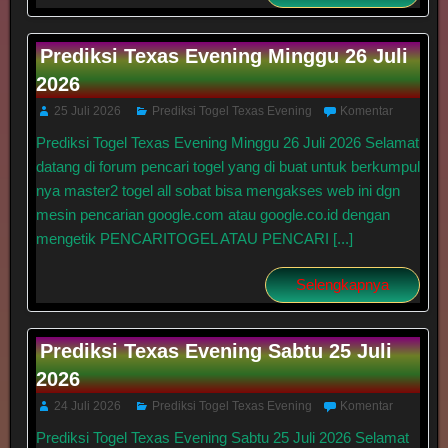
Prediksi Texas Evening Minggu 26 Juli
2026
25 Juli 2026
Prediksi Togel Texas Evening
Komentar
Prediksi Togel Texas Evening Minggu 26 Juli 2026 Selamat
datang di forum pencari togel yang di buat untuk berkumpul
nya master2 togel all sobat bisa mengakses web ini dgn
mesin pencarian google.com atau google.co.id dengan
mengetik PENCARITOGEL ATAU PENCARI [...]
Selengkapnya
Prediksi Texas Evening Sabtu 25 Juli
2026
24 Juli 2026
Prediksi Togel Texas Evening
Komentar
Prediksi Togel Texas Evening Sabtu 25 Juli 2026 Selamat