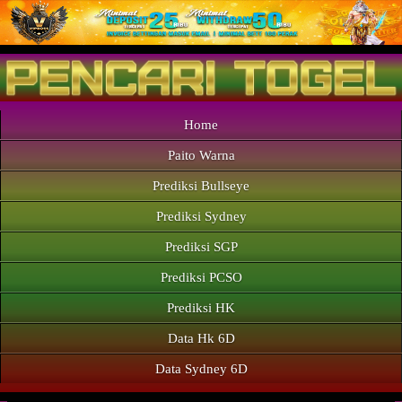
Home
Paito Warna
Prediksi Bullseye
Prediksi Sydney
Prediksi SGP
Prediksi PCSO
Prediksi HK
Data Hk 6D
Data Sydney 6D