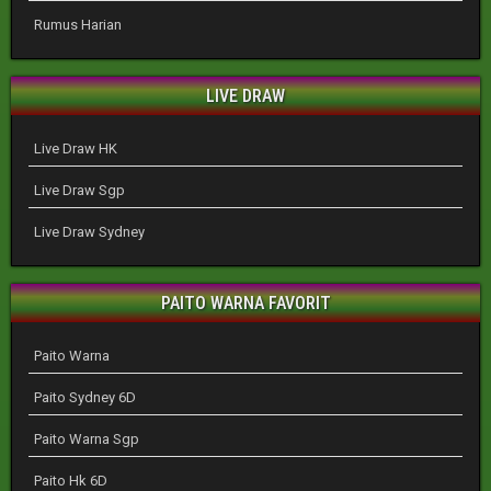
Rumus Harian
LIVE DRAW
Live Draw HK
Live Draw Sgp
Live Draw Sydney
PAITO WARNA FAVORIT
Paito Warna
Paito Sydney 6D
Paito Warna Sgp
Paito Hk 6D