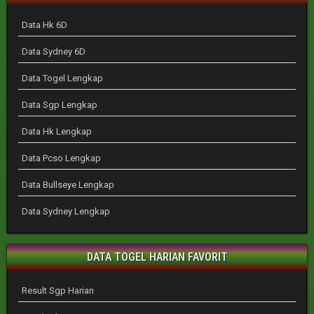
Data Hk 6D
Data Sydney 6D
Data Togel Lengkap
Data Sgp Lengkap
Data Hk Lengkap
Data Pcso Lengkap
Data Bullseye Lengkap
Data Sydney Lengkap
DATA TOGEL HARIAN FAVORIT
Result Sgp Harian