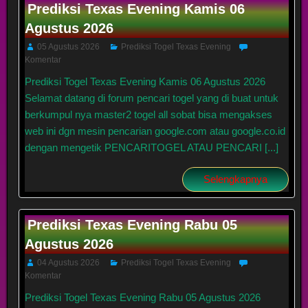
Prediksi Texas Evening Kamis 06
Agustus 2026
05 Agustus 2026
Prediksi Togel Texas Evening
Komentar
Prediksi Togel Texas Evening Kamis 06 Agustus 2026
Selamat datang di forum pencari togel yang di buat untuk
berkumpul nya master2 togel all sobat bisa mengakses
web ini dgn mesin pencarian google.com atau google.co.id
dengan mengetik PENCARITOGEL ATAU PENCARI [...]
Selengkapnya
Prediksi Texas Evening Rabu 05
Agustus 2026
04 Agustus 2026
Prediksi Togel Texas Evening
Komentar
Prediksi Togel Texas Evening Rabu 05 Agustus 2026