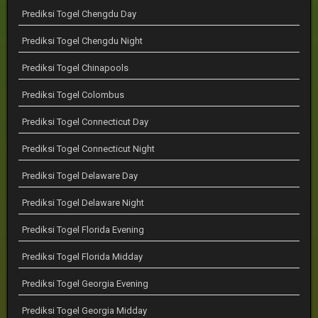
Prediksi Togel Chengdu Day
Prediksi Togel Chengdu Night
Prediksi Togel Chinapools
Prediksi Togel Colombus
Prediksi Togel Connecticut Day
Prediksi Togel Connecticut Night
Prediksi Togel Delaware Day
Prediksi Togel Delaware Night
Prediksi Togel Florida Evening
Prediksi Togel Florida Midday
Prediksi Togel Georgia Evening
Prediksi Togel Georgia Midday