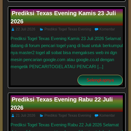
Prediksi Texas Evening Kamis 23 Juli
2026
22 Juli 2026
Prediksi Togel Texas Evening
Komentar
Prediksi Togel Texas Evening Kamis 23 Juli 2026 Selamat
datang di forum pencari togel yang di buat untuk berkumpul
nya master2 togel all sobat bisa mengakses web ini dgn
mesin pencarian google.com atau google.co.id dengan
mengetik PENCARITOGEL ATAU PENCARI [...]
Selengkapnya
Prediksi Texas Evening Rabu 22 Juli
2026
21 Juli 2026
Prediksi Togel Texas Evening
Komentar
Prediksi Togel Texas Evening Rabu 22 Juli 2026 Selamat