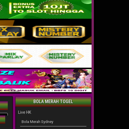
BOLA MERAH TOGEL
Live HK
Bola Merah Sydney