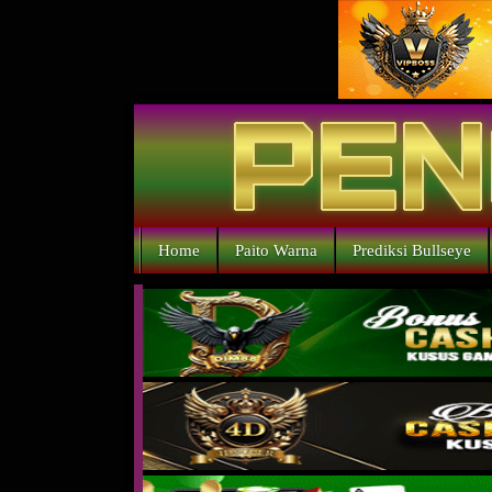
Home
Paito Warna
Prediksi Bullseye