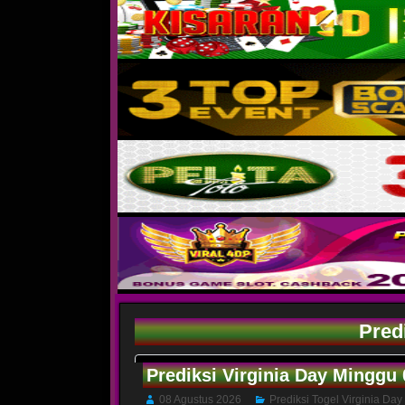
Pred
Prediksi Virginia Day Minggu
08 Agustus 2026
Prediksi Togel Virginia Day