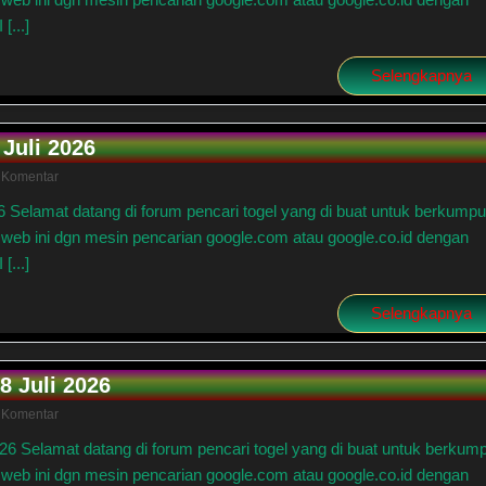
...]
Selengkapnya
 Juli 2026
Komentar
26 Selamat datang di forum pencari togel yang di buat untuk berkumpu
 web ini dgn mesin pencarian google.com atau google.co.id dengan
...]
Selengkapnya
8 Juli 2026
Komentar
026 Selamat datang di forum pencari togel yang di buat untuk berkump
 web ini dgn mesin pencarian google.com atau google.co.id dengan