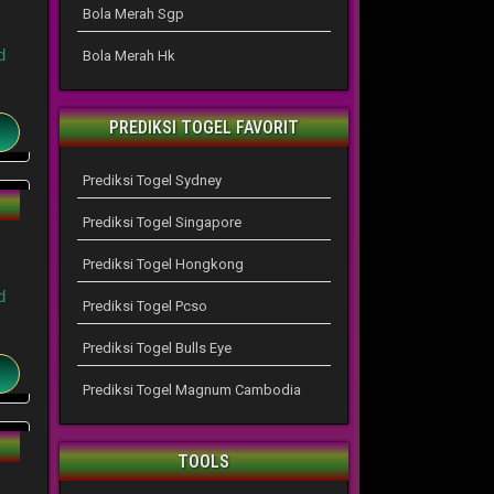
Bola Merah Sgp
d
Bola Merah Hk
PREDIKSI TOGEL FAVORIT
Prediksi Togel Sydney
Prediksi Togel Singapore
Prediksi Togel Hongkong
d
Prediksi Togel Pcso
Prediksi Togel Bulls Eye
Prediksi Togel Magnum Cambodia
TOOLS