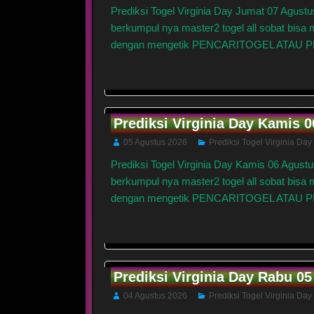
Prediksi Togel Virginia Day Jumat 07 Agustu
berkumpul nya master2 togel all sobat bisa
dengan mengetik PENCARITOGEL ATAU PE
Prediksi Virginia Day Kamis 
05 Agustus 2026
Prediksi Togel Virginia Day
Prediksi Togel Virginia Day Kamis 06 Agustu
berkumpul nya master2 togel all sobat bisa
dengan mengetik PENCARITOGEL ATAU PE
Prediksi Virginia Day Rabu 0
04 Agustus 2026
Prediksi Togel Virginia Day