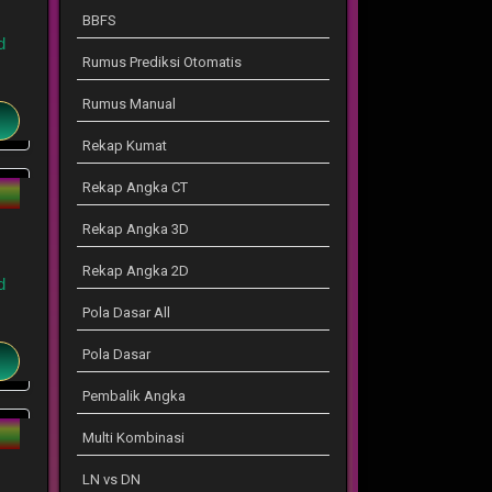
BBFS
d
Rumus Prediksi Otomatis
Rumus Manual
Rekap Kumat
Rekap Angka CT
Rekap Angka 3D
Rekap Angka 2D
d
Pola Dasar All
Pola Dasar
Pembalik Angka
Multi Kombinasi
LN vs DN