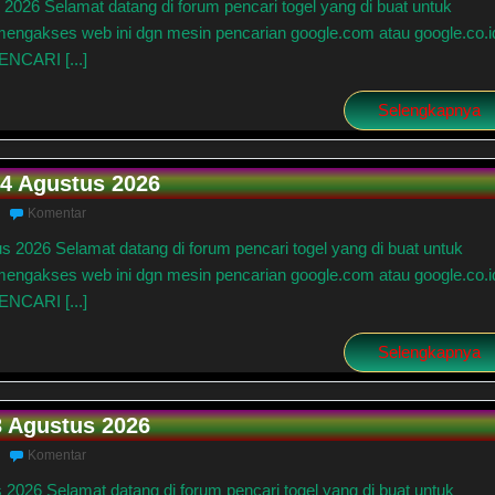
 2026 Selamat datang di forum pencari togel yang di buat untuk
 mengakses web ini dgn mesin pencarian google.com atau google.co.i
NCARI [...]
Selengkapnya
04 Agustus 2026
Komentar
us 2026 Selamat datang di forum pencari togel yang di buat untuk
 mengakses web ini dgn mesin pencarian google.com atau google.co.i
NCARI [...]
Selengkapnya
3 Agustus 2026
Komentar
s 2026 Selamat datang di forum pencari togel yang di buat untuk