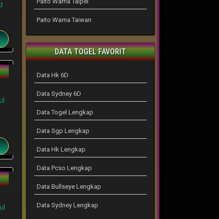
Paito Warna Taipei
d
Paito Warna Taiwan
DATA TOGEL FAVORIT
Data Hk 6D
Data Sydney 6D
ul
Data Togel Lengkap
Data Sgp Lengkap
Data Hk Lengkap
Data Pcso Lengkap
Data Bullseye Lengkap
Data Sydney Lengkap
ul