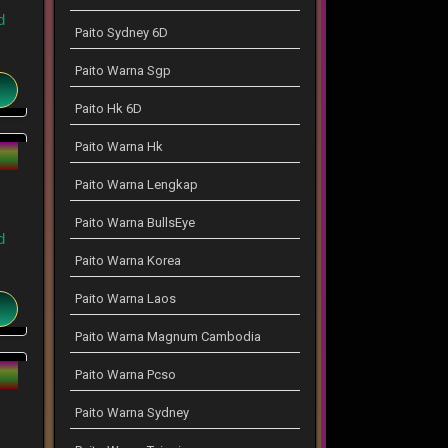
d
Paito Sydney 6D
Paito Warna Sgp
Paito Hk 6D
Paito Warna Hk
Paito Warna Lengkap
Paito Warna BullsEye
d
Paito Warna Korea
Paito Warna Laos
Paito Warna Magnum Cambodia
Paito Warna Pcso
Paito Warna Sydney