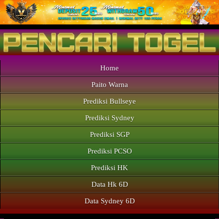
Home
Paito Warna
Prediksi Bullseye
Prediksi Sydney
Prediksi SGP
Prediksi PCSO
Prediksi HK
Data Hk 6D
Data Sydney 6D