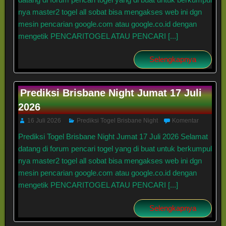
nya master2 togel all sobat bisa mengakses web ini dgn
mesin pencarian google.com atau google.co.id dengan
mengetik PENCARITOGEL ATAU PENCARI [...]
Selengkapnya
Prediksi Brisbane Night Jumat 17 Juli
2026
16 Juli 2026
Prediksi Togel Brisbane Night
Komentar
Prediksi Togel Brisbane Night Jumat 17 Juli 2026 Selamat
datang di forum pencari togel yang di buat untuk berkumpul
nya master2 togel all sobat bisa mengakses web ini dgn
mesin pencarian google.com atau google.co.id dengan
mengetik PENCARITOGEL ATAU PENCARI [...]
Selengkapnya