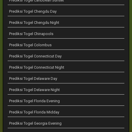
Prediksi Togel Caribbean Sunset
Prediksi Togel Chengdu Day
Prediksi Togel Chengdu Night
Prediksi Togel Chinapools
Prediksi Togel Colombus
Prediksi Togel Connecticut Day
Prediksi Togel Connecticut Night
Prediksi Togel Delaware Day
Prediksi Togel Delaware Night
Prediksi Togel Florida Evening
Prediksi Togel Florida Midday
Prediksi Togel Georgia Evening