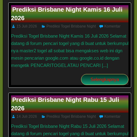
Prediksi Brisbane Night Kamis 16 Juli
2026
15 Juli 2026
Prediksi Togel Brisbane Night
Komentar
Prediksi Togel Brisbane Night Kamis 16 Juli 2026 Selamat
datang di forum pencari togel yang di buat untuk berkumpul
nya master2 togel all sobat bisa mengakses web ini dgn
mesin pencarian google.com atau google.co.id dengan
mengetik PENCARITOGEL ATAU PENCARI [...]
Selengkapnya
Prediksi Brisbane Night Rabu 15 Juli
2026
14 Juli 2026
Prediksi Togel Brisbane Night
Komentar
Prediksi Togel Brisbane Night Rabu 15 Juli 2026 Selamat
datang di forum pencari togel yang di buat untuk berkumpul