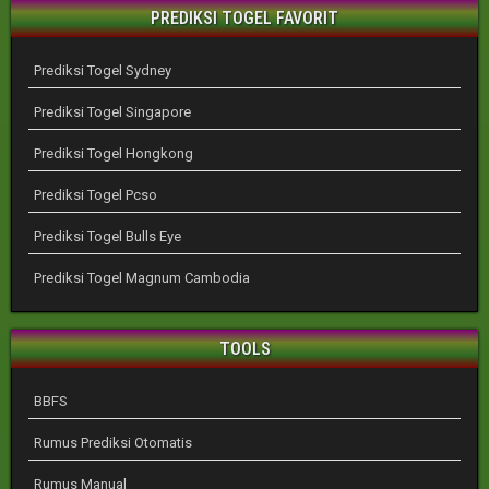
PREDIKSI TOGEL FAVORIT
Prediksi Togel Sydney
Prediksi Togel Singapore
Prediksi Togel Hongkong
Prediksi Togel Pcso
Prediksi Togel Bulls Eye
Prediksi Togel Magnum Cambodia
TOOLS
BBFS
Rumus Prediksi Otomatis
Rumus Manual