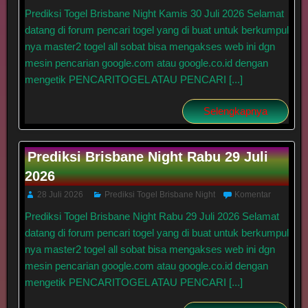
Prediksi Togel Brisbane Night Kamis 30 Juli 2026 Selamat
datang di forum pencari togel yang di buat untuk berkumpul
nya master2 togel all sobat bisa mengakses web ini dgn
mesin pencarian google.com atau google.co.id dengan
mengetik PENCARITOGEL ATAU PENCARI [...]
Selengkapnya
Prediksi Brisbane Night Rabu 29 Juli
2026
28 Juli 2026
Prediksi Togel Brisbane Night
Komentar
Prediksi Togel Brisbane Night Rabu 29 Juli 2026 Selamat
datang di forum pencari togel yang di buat untuk berkumpul
nya master2 togel all sobat bisa mengakses web ini dgn
mesin pencarian google.com atau google.co.id dengan
mengetik PENCARITOGEL ATAU PENCARI [...]