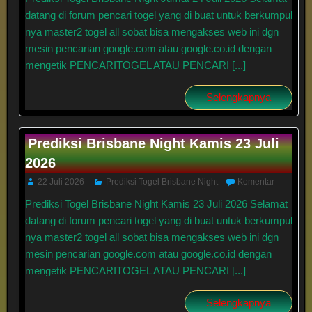
datang di forum pencari togel yang di buat untuk berkumpul
nya master2 togel all sobat bisa mengakses web ini dgn
mesin pencarian google.com atau google.co.id dengan
mengetik PENCARITOGEL ATAU PENCARI [...]
Selengkapnya
Prediksi Brisbane Night Kamis 23 Juli
2026
22 Juli 2026
Prediksi Togel Brisbane Night
Komentar
Prediksi Togel Brisbane Night Kamis 23 Juli 2026 Selamat
datang di forum pencari togel yang di buat untuk berkumpul
nya master2 togel all sobat bisa mengakses web ini dgn
mesin pencarian google.com atau google.co.id dengan
mengetik PENCARITOGEL ATAU PENCARI [...]
Selengkapnya