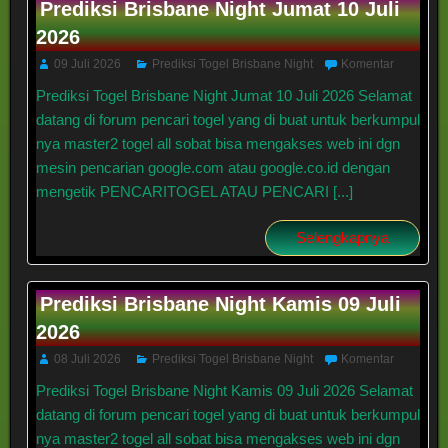
Prediksi Brisbane Night Jumat 10 Juli
2026
09 Juli 2026
Prediksi Togel Brisbane Night
Komentar
Prediksi Togel Brisbane Night Jumat 10 Juli 2026 Selamat
datang di forum pencari togel yang di buat untuk berkumpul
nya master2 togel all sobat bisa mengakses web ini dgn
mesin pencarian google.com atau google.co.id dengan
mengetik PENCARITOGEL ATAU PENCARI [...]
Selengkapnya
Prediksi Brisbane Night Kamis 09 Juli
2026
08 Juli 2026
Prediksi Togel Brisbane Night
Komentar
Prediksi Togel Brisbane Night Kamis 09 Juli 2026 Selamat
datang di forum pencari togel yang di buat untuk berkumpul
nya master2 togel all sobat bisa mengakses web ini dgn