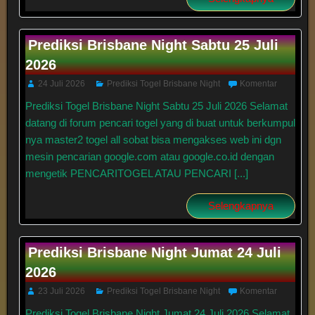
Prediksi Brisbane Night Sabtu 25 Juli
2026
24 Juli 2026
Prediksi Togel Brisbane Night
Komentar
Prediksi Togel Brisbane Night Sabtu 25 Juli 2026 Selamat
datang di forum pencari togel yang di buat untuk berkumpul
nya master2 togel all sobat bisa mengakses web ini dgn
mesin pencarian google.com atau google.co.id dengan
mengetik PENCARITOGEL ATAU PENCARI [...]
Selengkapnya
Prediksi Brisbane Night Jumat 24 Juli
2026
23 Juli 2026
Prediksi Togel Brisbane Night
Komentar
Prediksi Togel Brisbane Night Jumat 24 Juli 2026 Selamat