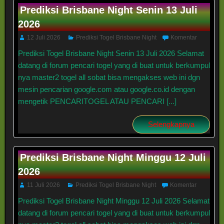
Prediksi Brisbane Night Senin 13 Juli
2026
12 Juli 2026
Prediksi Togel Brisbane Night
Komentar
Prediksi Togel Brisbane Night Senin 13 Juli 2026 Selamat
datang di forum pencari togel yang di buat untuk berkumpul
nya master2 togel all sobat bisa mengakses web ini dgn
mesin pencarian google.com atau google.co.id dengan
mengetik PENCARITOGEL ATAU PENCARI [...]
Selengkapnya
Prediksi Brisbane Night Minggu 12 Juli
2026
11 Juli 2026
Prediksi Togel Brisbane Night
Komentar
Prediksi Togel Brisbane Night Minggu 12 Juli 2026 Selamat
datang di forum pencari togel yang di buat untuk berkumpul