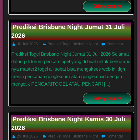
Selengkapnya
Prediksi Brisbane Night Jumat 31 Juli
2026
30 Juli 2026
Prediksi Togel Brisbane Night
Komentar
Prediksi Togel Brisbane Night Jumat 31 Juli 2026 Selamat
datang di forum pencari togel yang di buat untuk berkumpul
nya master2 togel all sobat bisa mengakses web ini dgn
mesin pencarian google.com atau google.co.id dengan
mengetik PENCARITOGEL ATAU PENCARI [...]
Selengkapnya
Prediksi Brisbane Night Kamis 30 Juli
2026
29 Juli 2026
Prediksi Togel Brisbane Night
Komentar