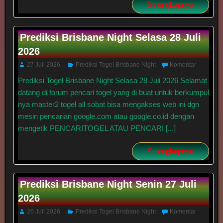
Selengkapnya
Prediksi Brisbane Night Selasa 28 Juli
2026
27 Juli 2026
Prediksi Togel Brisbane Night
Komentar
Prediksi Togel Brisbane Night Selasa 28 Juli 2026 Selamat
datang di forum pencari togel yang di buat untuk berkumpul
nya master2 togel all sobat bisa mengakses web ini dgn
mesin pencarian google.com atau google.co.id dengan
mengetik PENCARITOGEL ATAU PENCARI [...]
Selengkapnya
Prediksi Brisbane Night Senin 27 Juli
2026
26 Juli 2026
Prediksi Togel Brisbane Night
Komentar