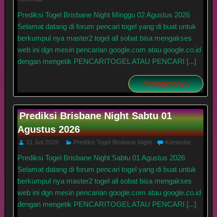
Prediksi Togel Brisbane Night Minggu 02 Agustus 2026
Selamat datang di forum pencari togel yang di buat untuk
berkumpul nya master2 togel all sobat bisa mengakses
web ini dgn mesin pencarian google.com atau google.co.id
dengan mengetik PENCARITOGEL ATAU PENCARI [...]
Selengkapnya
Prediksi Brisbane Night Sabtu 01
Agustus 2026
31 Juli 2026
Prediksi Togel Brisbane Night
Komentar
Prediksi Togel Brisbane Night Sabtu 01 Agustus 2026
Selamat datang di forum pencari togel yang di buat untuk
berkumpul nya master2 togel all sobat bisa mengakses
web ini dgn mesin pencarian google.com atau google.co.id
dengan mengetik PENCARITOGEL ATAU PENCARI [...]