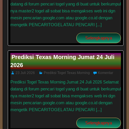
datang di forum pencari togel yang di buat untuk berkumpul
nya master2 togel all sobat bisa mengakses web ini dgn
mesin pencarian google.com atau google.co.id dengan
mengetik PENCARITOGEL ATAU PENCARI [...]
Selengkapnya
Prediksi Texas Morning Jumat 24 Juli
2026
23 Juli 2026
Prediksi Togel Texas Morning
Komentar
Prediksi Togel Texas Morning Jumat 24 Juli 2026 Selamat
datang di forum pencari togel yang di buat untuk berkumpul
nya master2 togel all sobat bisa mengakses web ini dgn
mesin pencarian google.com atau google.co.id dengan
mengetik PENCARITOGEL ATAU PENCARI [...]
Selengkapnya