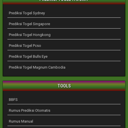
Prediksi Togel Sydney
Prediksi Togel Singapore
Prediksi Togel Hongkong
Prediksi Togel Pcso
Prediksi Togel Bulls Eye
Prediksi Togel Magnum Cambodia
TOOLS
BBFS
Rumus Prediksi Otomatis
Rumus Manual