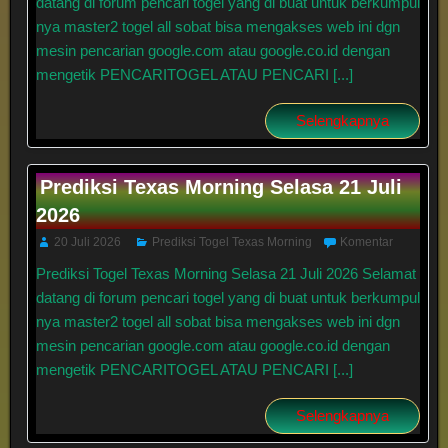
datang di forum pencari togel yang di buat untuk berkumpul
nya master2 togel all sobat bisa mengakses web ini dgn
mesin pencarian google.com atau google.co.id dengan
mengetik PENCARITOGEL ATAU PENCARI [...]
Selengkapnya
Prediksi Texas Morning Selasa 21 Juli
2026
20 Juli 2026
Prediksi Togel Texas Morning
Komentar
Prediksi Togel Texas Morning Selasa 21 Juli 2026 Selamat
datang di forum pencari togel yang di buat untuk berkumpul
nya master2 togel all sobat bisa mengakses web ini dgn
mesin pencarian google.com atau google.co.id dengan
mengetik PENCARITOGEL ATAU PENCARI [...]
Selengkapnya