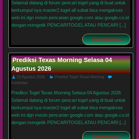
Selamat datang di forum pencari togel yang di buat untuk
berkumpul nya master2 togel all sobat bisa mengakses
web ini dgn mesin pencarian google.com atau google.co.id
dengan mengetik PENCARITOGEL ATAU PENCARI [...]
Selengkapnya
Prediksi Texas Morning Selasa 04
Agustus 2026
03 Agustus 2026
Prediksi Togel Texas Morning
Komentar
Prediksi Togel Texas Morning Selasa 04 Agustus 2026
Selamat datang di forum pencari togel yang di buat untuk
berkumpul nya master2 togel all sobat bisa mengakses
web ini dgn mesin pencarian google.com atau google.co.id
dengan mengetik PENCARITOGEL ATAU PENCARI [...]
Selengkapnya