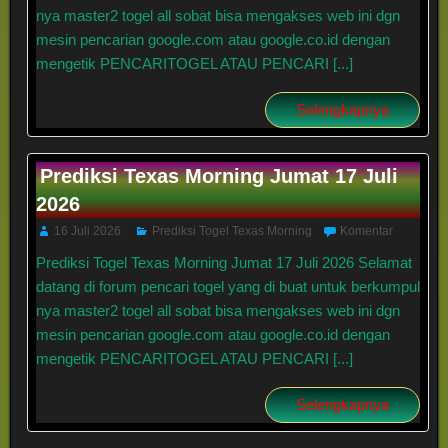
nya master2 togel all sobat bisa mengakses web ini dgn
mesin pencarian google.com atau google.co.id dengan
mengetik PENCARITOGEL ATAU PENCARI [...]
Selengkapnya
Prediksi Texas Morning Jumat 17 Juli
2026
16 Juli 2026
Prediksi Togel Texas Morning
Komentar
Prediksi Togel Texas Morning Jumat 17 Juli 2026 Selamat
datang di forum pencari togel yang di buat untuk berkumpul
nya master2 togel all sobat bisa mengakses web ini dgn
mesin pencarian google.com atau google.co.id dengan
mengetik PENCARITOGEL ATAU PENCARI [...]
Selengkapnya