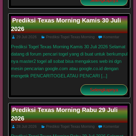
Selengkapnya
Prediksi Texas Morning Kamis 30 Juli
2026
29 Juli 2026
Prediksi Togel Texas Morning
Komentar
Prediksi Togel Texas Morning Kamis 30 Juli 2026 Selamat
datang di forum pencari togel yang di buat untuk berkumpul
nya master2 togel all sobat bisa mengakses web ini dgn
mesin pencarian google.com atau google.co.id dengan
mengetik PENCARITOGEL ATAU PENCARI [...]
Selengkapnya
Prediksi Texas Morning Rabu 29 Juli
2026
28 Juli 2026
Prediksi Togel Texas Morning
Komentar