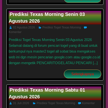
Prediksi Texas Morning Senin 03
Agustus 2026
02 Agustus 2026
Prediksi Togel Texas Morning
Komentar
Prediksi Togel Texas Morning Senin 03 Agustus 2026
Selamat datang di forum pencari togel yang di buat untuk
berkumpul nya master2 togel all sobat bisa mengakses
web ini dgn mesin pencarian google.com atau google.co.id
dengan mengetik PENCARITOGEL ATAU PENCARI [...]
Selengkapnya
Prediksi Texas Morning Sabtu 01
Agustus 2026
31 Juli 2026
Prediksi Togel Texas Morning
Komentar