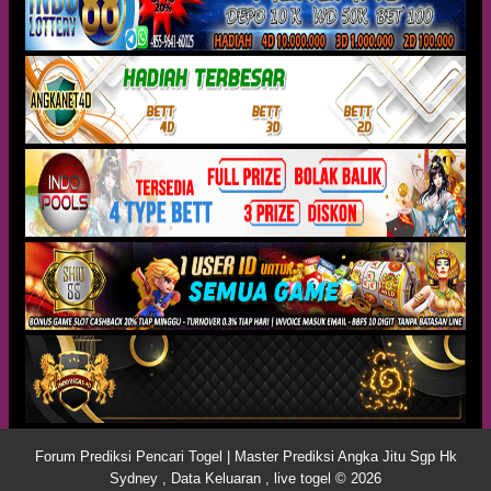
Forum Prediksi Pencari Togel | Master Prediksi Angka Jitu Sgp Hk
Sydney , Data Keluaran , live togel © 2026