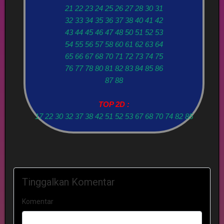
21 22 23 24 25 26 27 28 30 31
32 33 34 35 36 37 38 40 41 42
43 44 45 46 47 48 50 51 52 53
54 55 56 57 58 60 61 62 63 64
65 66 67 68 70 71 72 73 74 75
76 77 78 80 81 82 83 84 85 86
87 88
TOP 2D :
17 22 30 32 37 38 42 51 52 53 67 68 70 74 82 85
Tinggalkan Komentar
Komentar