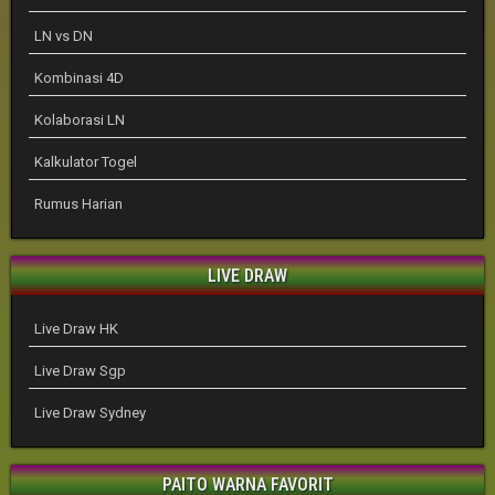
LN vs DN
Kombinasi 4D
Kolaborasi LN
Kalkulator Togel
Rumus Harian
LIVE DRAW
Live Draw HK
Live Draw Sgp
Live Draw Sydney
PAITO WARNA FAVORIT