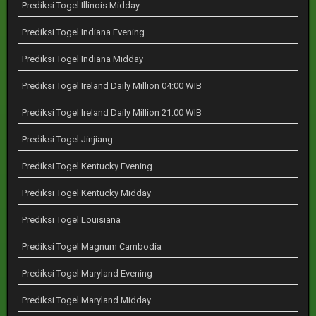
Prediksi Togel Illinois Midday
Prediksi Togel Indiana Evening
Prediksi Togel Indiana Midday
Prediksi Togel Ireland Daily Million 04:00 WIB
Prediksi Togel Ireland Daily Million 21:00 WIB
Prediksi Togel Jinjiang
Prediksi Togel Kentucky Evening
Prediksi Togel Kentucky Midday
Prediksi Togel Louisiana
Prediksi Togel Magnum Cambodia
Prediksi Togel Maryland Evening
Prediksi Togel Maryland Midday