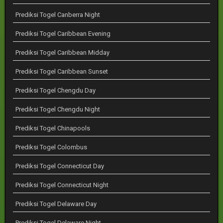
Prediksi Togel Canberra Night
Prediksi Togel Caribbean Evening
Prediksi Togel Caribbean Midday
Prediksi Togel Caribbean Sunset
Prediksi Togel Chengdu Day
Prediksi Togel Chengdu Night
Prediksi Togel Chinapools
Prediksi Togel Colombus
Prediksi Togel Connecticut Day
Prediksi Togel Connecticut Night
Prediksi Togel Delaware Day
Prediksi Togel Delaware Night