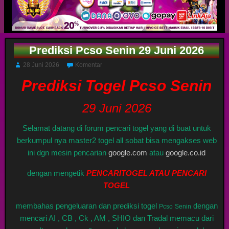
Prediksi Pcso Senin 29 Juni 2026
28 Juni 2026
Komentar
Prediksi Togel Pcso Senin
29 Juni 2026
Selamat datang di forum pencari togel yang di buat untuk
berkumpul nya master2 togel all sobat bisa mengakses web
ini dgn mesin pencarian
google.com
atau
google.co.id
dengan mengetik
PENCARITOGEL ATAU PENCARI
TOGEL
membahas pengeluaran dan prediksi togel
dengan
Pcso
Senin
mencari AI , CB , Ck , AM , SHIO dan Tradal memacu dari