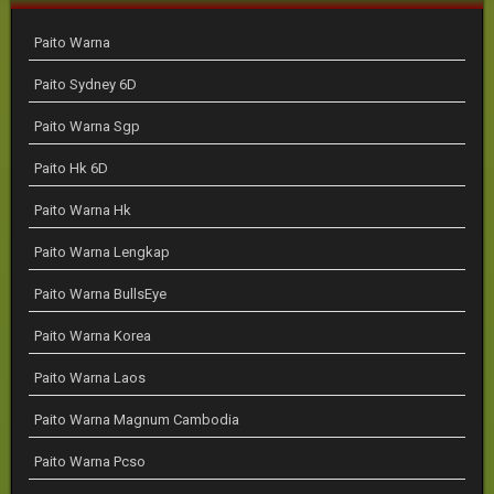
Paito Warna
Paito Sydney 6D
Paito Warna Sgp
Paito Hk 6D
Paito Warna Hk
Paito Warna Lengkap
Paito Warna BullsEye
Paito Warna Korea
Paito Warna Laos
Paito Warna Magnum Cambodia
Paito Warna Pcso