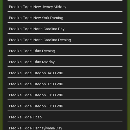
Prediksi Togel New Jersey Midday
Prediksi Togel New York Evening
Prediksi Togel North Carolina Day
Prediksi Togel North Carolina Evening
Prediksi Togel Ohio Evening
Prediksi Togel Ohio Midday
Prediksi Togel Oregon 04:00 WIB
Prediksi Togel Oregon 07:00 WIB
Prediksi Togel Oregon 10:00 WIB
Prediksi Togel Oregon 13:00 WIB
Prediksi Togel Pcso
Prediksi Togel Pennsylvania Day