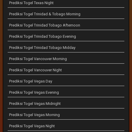
Prediksi Togel Texas Night
Prediksi Togel Trinidad & Tobago Morning
Prediksi Togel Trinidad Tobago Afternoon
Prediksi Togel Trinidad Tobago Evening
Prediksi Togel Trinidad Tobago Midday
Prediksi Togel Vancouver Morning
Prediksi Togel Vancouver Night
Prediksi Togel Vegas Day
Prediksi Togel Vegas Evening
Prediksi Togel Vegas Midnight
Prediksi Togel Vegas Morning
Prediksi Togel Vegas Night