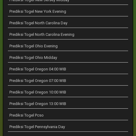
Prediksi Togel New York Evening
Prediksi Togel North Carolina Day
Prediksi Togel North Carolina Evening
Prediksi Togel Ohio Evening
Prediksi Togel Ohio Midday
Prediksi Togel Oregon 04:00 WIB
Prediksi Togel Oregon 07:00 WIB
Prediksi Togel Oregon 10:00 WIB
Prediksi Togel Oregon 13:00 WIB
Prediksi Togel Pcso
Prediksi Togel Pennsylvania Day