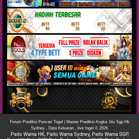
Forum Prediksi Pencari Togel | Master Prediksi Angka Jitu Sgp Hk
Sydney , Data Keluaran , live togel © 2026
Paito Warna HK
,
Paito Warna Sydney
,
Paito Warna SGP
,