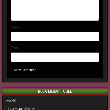
Nama
Email
Kirim Komentar
BOLA MERAH TOGEL
Live HK
Bola Merah Sydney