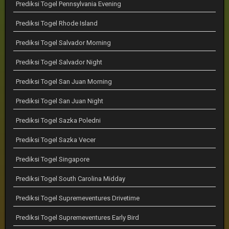
Prediksi Togel Pennsylvania Evening
Prediksi Togel Rhode Island
Prediksi Togel Salvador Morning
Prediksi Togel Salvador Night
Prediksi Togel San Juan Morning
Prediksi Togel San Juan Night
Prediksi Togel Sazka Poledni
Prediksi Togel Sazka Vecer
Prediksi Togel Singapore
Prediksi Togel South Carolina Midday
Prediksi Togel Supremeventures Drivetime
Prediksi Togel Supremeventures Early Bird