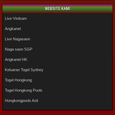
WEBSITE KAMI
Live Virdsam
Angkanet
Live Nagasaon
Naga saon SGP
Angkanet HK
Keluaran Togel Sydney
Togel Hongkong
Togel Hongkong Pools
Hongkongpools Asli