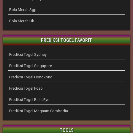
Bola Merah Sgp
Bola Merah Hk
PREDIKSI TOGEL FAVORIT
Prediksi Togel Sydney
Prediksi Togel Singapore
Prediksi Togel Hongkong
Prediksi Togel Pcso
Prediksi Togel Bulls Eye
Prediksi Togel Magnum Cambodia
TOOLS