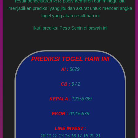
result pengeluaran
pools kemaren dan minggu lalu
Pcso
menjadikan prediksi yang jitu dan akurat untuk mencari angka
togel yang akan result hari ini
ikuti prediksi Pcso Senin di bawah ini
PREDIKSI TOGEL HARI INI
AI :
5679
CB :
5 / 2
KEPALA :
12356789
EKOR :
01235678
LINE INVEST :
10 11 12 13 15 16 17 18 20 21