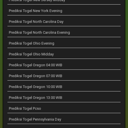
Prediksi Togel New York Evening
Prediksi Togel North Carolina Day
Prediksi Togel North Carolina Evening
Prediksi Togel Ohio Evening
Prediksi Togel Ohio Midday
Prediksi Togel Oregon 04:00 WIB
Prediksi Togel Oregon 07:00 WIB
Prediksi Togel Oregon 10:00 WIB
Prediksi Togel Oregon 13:00 WIB
Prediksi Togel Pcso
Prediksi Togel Pennsylvania Day