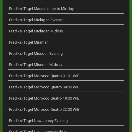
Prediksi Togel Massachusetts Midday
Prediksi Togel Michigan Evening
Prediksi Togel Michigan Midday
Prediksi Togel Miramar
Prediksi Togel Missouri Evening
Prediksi Togel Missouri Midday
Prediksi Togel Morocco Quatro 01:01 WIB
Prediksi Togel Morocco Quatro 04:00 WIB
Prediksi Togel Morocco Quatro 19:00 WIB
Prediksi Togel Morocco Quatro 22:00 WIB
Prediksi Togel New Jersey Evening
Prediksi Togel New Jersey Midday