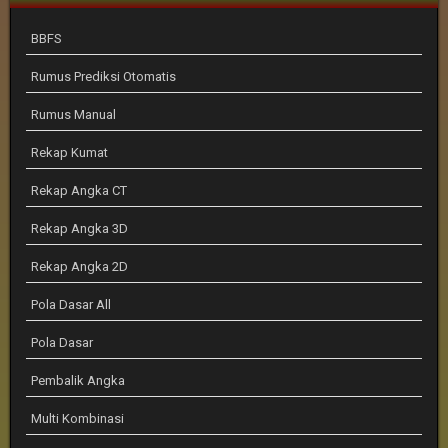
BBFS
Rumus Prediksi Otomatis
Rumus Manual
Rekap Kumat
Rekap Angka CT
Rekap Angka 3D
Rekap Angka 2D
Pola Dasar All
Pola Dasar
Pembalik Angka
Multi Kombinasi