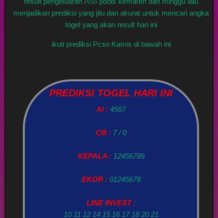
result pengeluaran
pools kemaren dan minggu lalu
Pcso
menjadikan prediksi yang jitu dan akurat untuk mencari angka
togel yang akan result hari ini
ikuti prediksi Pcso Kamis di bawah ini
PREDIKSI TOGEL HARI INI
AI :
4567
CB :
7 / 0
KEPALA :
12456789
EKOR :
01245678
LINE INVEST :
10 11 12 14 15 16 17 18 20 21