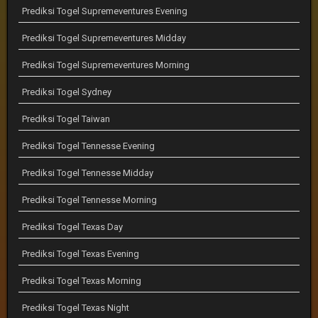
Prediksi Togel Supremeventures Evening
Prediksi Togel Supremeventures Midday
Prediksi Togel Supremeventures Morning
Prediksi Togel Sydney
Prediksi Togel Taiwan
Prediksi Togel Tennesse Evening
Prediksi Togel Tennesse Midday
Prediksi Togel Tennesse Morning
Prediksi Togel Texas Day
Prediksi Togel Texas Evening
Prediksi Togel Texas Morning
Prediksi Togel Texas Night