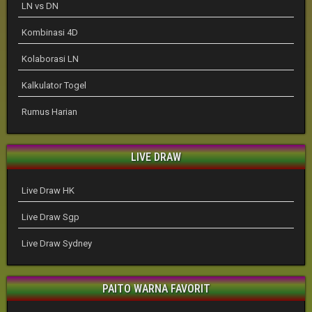
LN vs DN
Kombinasi 4D
Kolaborasi LN
Kalkulator Togel
Rumus Harian
LIVE DRAW
Live Draw HK
Live Draw Sgp
Live Draw Sydney
PAITO WARNA FAVORIT