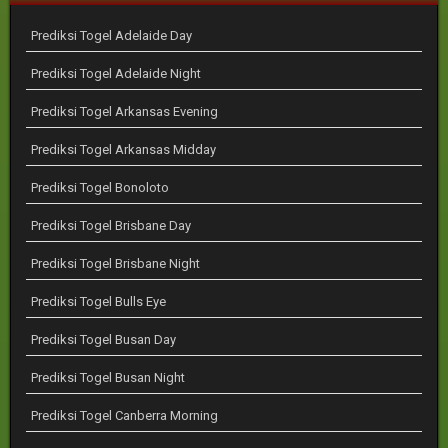
Prediksi Togel Adelaide Day
Prediksi Togel Adelaide Night
Prediksi Togel Arkansas Evening
Prediksi Togel Arkansas Midday
Prediksi Togel Bonoloto
Prediksi Togel Brisbane Day
Prediksi Togel Brisbane Night
Prediksi Togel Bulls Eye
Prediksi Togel Busan Day
Prediksi Togel Busan Night
Prediksi Togel Canberra Morning