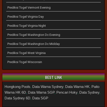
Prediksi Togel Vermont Evening
Prediksi Togel Virginia Day
Prediksi Togel Virginia Night
Prediksi Togel Washington Dc Evening
Prediksi Togel Washington Dc Midday
Prediksi Togel West Virginia
Prediksi Togel Wisconsin
BEST LINK
Hongkong Pools
,
Data Warna Sydney
,
Data Warna HK
,
Paito
Warna HK 6D
,
Data Warna SGP
,
Pencari Hoky
,
Data Sydney
,
Data Sydney 6D
,
Data SGP