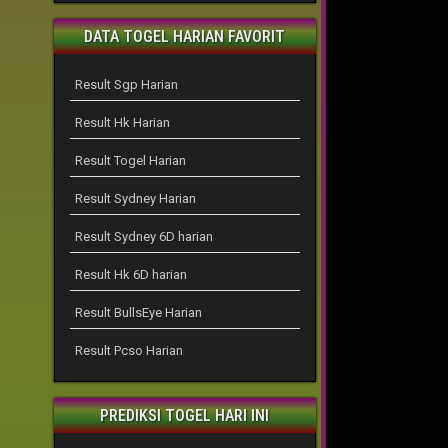
DATA TOGEL HARIAN FAVORIT
Result Sgp Harian
Result Hk Harian
Result Togel Harian
Result Sydney Harian
Result Sydney 6D harian
Result Hk 6D harian
Result BullsEye Harian
Result Pcso Harian
PREDIKSI TOGEL HARI INI