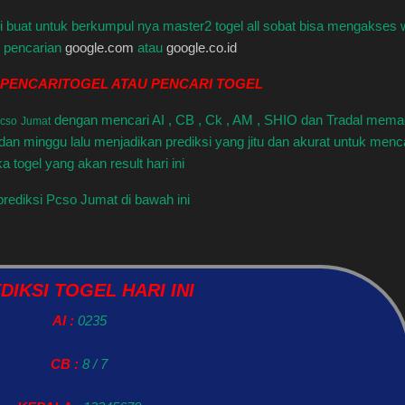
di buat untuk berkumpul nya master2 togel all sobat bisa mengakses
n pencarian
google.com
atau
google.co.id
k
PENCARITOGEL ATAU PENCARI TOGEL
dengan mencari AI , CB , Ck , AM , SHIO dan Tradal mem
cso
Jumat
an minggu lalu menjadikan prediksi yang jitu dan akurat untuk menc
a togel yang akan result hari ini
 prediksi Pcso Jumat di bawah ini
DIKSI TOGEL HARI INI
AI :
0235
CB :
8 / 7