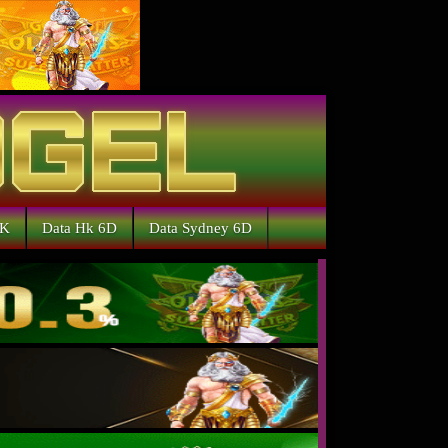
HK
Data Hk 6D
Data Sydney 6D