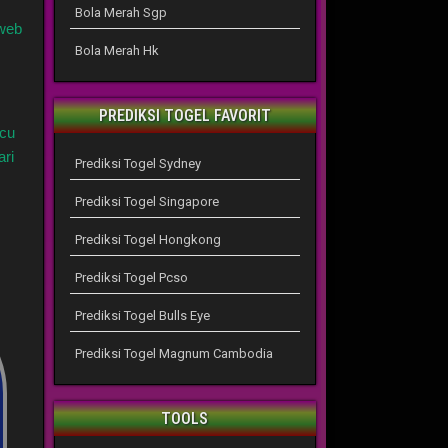
Bola Merah Sgp
 web
Bola Merah Hk
PREDIKSI TOGEL FAVORIT
acu
ari
Prediksi Togel Sydney
Prediksi Togel Singapore
Prediksi Togel Hongkong
Prediksi Togel Pcso
Prediksi Togel Bulls Eye
Prediksi Togel Magnum Cambodia
TOOLS