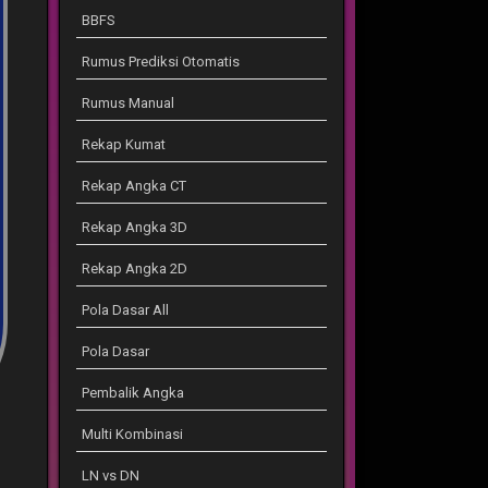
BBFS
Rumus Prediksi Otomatis
Rumus Manual
Rekap Kumat
Rekap Angka CT
Rekap Angka 3D
Rekap Angka 2D
Pola Dasar All
Pola Dasar
Pembalik Angka
Multi Kombinasi
LN vs DN