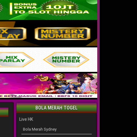
BOLA MERAH TOGEL
Live HK
Bola Merah Sydney