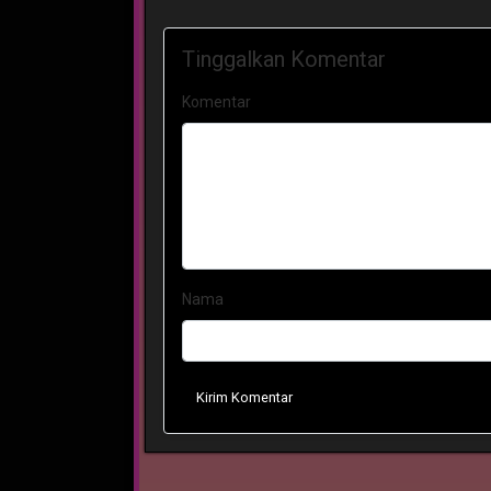
Tinggalkan Komentar
Komentar
Nama
Kirim Komentar