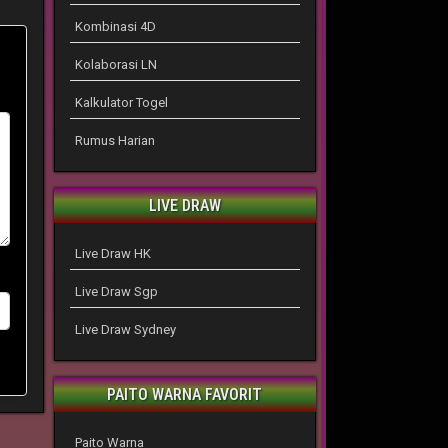
Kombinasi 4D
Kolaborasi LN
Kalkulator Togel
Rumus Harian
LIVE DRAW
Live Draw HK
Live Draw Sgp
Live Draw Sydney
PAITO WARNA FAVORIT
Paito Warna