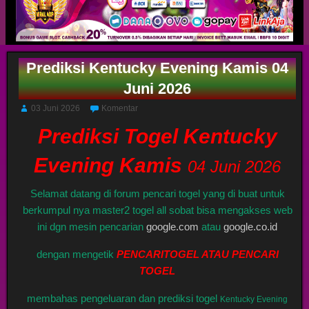
Prediksi Kentucky Evening Kamis 04
Juni 2026
03 Juni 2026
Komentar
Prediksi Togel Kentucky
Evening Kamis
04 Juni 2026
Selamat datang di forum pencari togel yang di buat untuk
berkumpul nya master2 togel all sobat bisa mengakses web
ini dgn mesin pencarian
google.com
atau
google.co.id
dengan mengetik
PENCARITOGEL ATAU PENCARI
TOGEL
membahas pengeluaran dan prediksi togel
Kentucky Evening