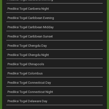
Prediksi Togel Canberra Night
Prediksi Togel Caribbean Evening
Prediksi Togel Caribbean Midday
Prediksi Togel Caribbean Sunset
Prediksi Togel Chengdu Day
Prediksi Togel Chengdu Night
Prediksi Togel Chinapools
Prediksi Togel Colombus
Prediksi Togel Connecticut Day
Prediksi Togel Connecticut Night
Prediksi Togel Delaware Day