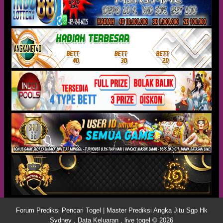
Forum Prediksi Pencari Togel | Master Prediksi Angka Jitu Sgp Hk
Sydney , Data Keluaran , live togel © 2026