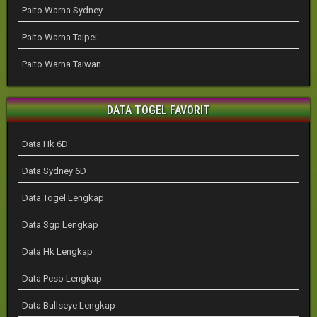
Paito Warna Sydney
Paito Warna Taipei
Paito Warna Taiwan
DATA TOGEL FAVORIT
Data Hk 6D
Data Sydney 6D
Data Togel Lengkap
Data Sgp Lengkap
Data Hk Lengkap
Data Pcso Lengkap
Data Bullseye Lengkap