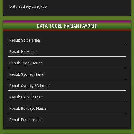
Data Sydney Lengkap
DATA TOGEL HARIAN FAVORIT
Result Sgp Harian
Result Hk Harian
Result Togel Harian
Result Sydney Harian
Result Sydney 6D harian
Result Hk 6D harian
Result BullsEye Harian
Result Pcso Harian