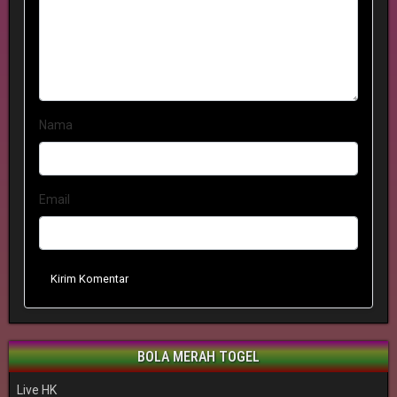
Nama
Email
Kirim Komentar
BOLA MERAH TOGEL
Live HK