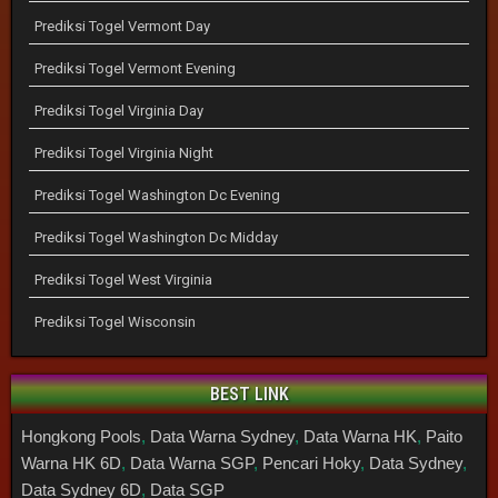
Prediksi Togel Vermont Day
Prediksi Togel Vermont Evening
Prediksi Togel Virginia Day
Prediksi Togel Virginia Night
Prediksi Togel Washington Dc Evening
Prediksi Togel Washington Dc Midday
Prediksi Togel West Virginia
Prediksi Togel Wisconsin
BEST LINK
Hongkong Pools
,
Data Warna Sydney
,
Data Warna HK
,
Paito
Warna HK 6D
,
Data Warna SGP
,
Pencari Hoky
,
Data Sydney
,
Data Sydney 6D
,
Data SGP