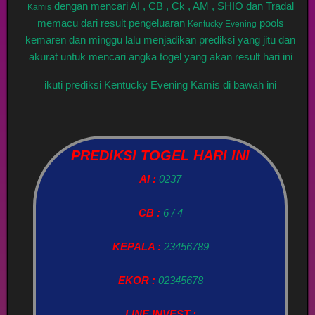
dengan mencari AI , CB , Ck , AM , SHIO dan Tradal
Kamis
memacu dari result pengeluaran
pools
Kentucky Evening
kemaren dan minggu lalu menjadikan prediksi yang jitu dan
akurat untuk mencari angka togel yang akan result hari ini
ikuti prediksi Kentucky Evening Kamis di bawah ini
PREDIKSI TOGEL HARI INI
AI :
0237
CB :
6 / 4
KEPALA :
23456789
EKOR :
02345678
LINE INVEST :