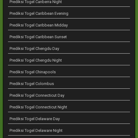
Prediksi Togel Canberra Night
Prediksi Togel Caribbean Evening
Prediksi Togel Caribbean Midday
Prediksi Togel Caribbean Sunset
Prediksi Togel Chengdu Day
Prediksi Togel Chengdu Night
Prediksi Togel Chinapools
Prediksi Togel Colombus
Prediksi Togel Connecticut Day
Prediksi Togel Connecticut Night
Prediksi Togel Delaware Day
Prediksi Togel Delaware Night