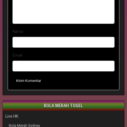
Nama
Email
Kirim Komentar
BOLA MERAH TOGEL
Live HK
Bola Merah Sydney