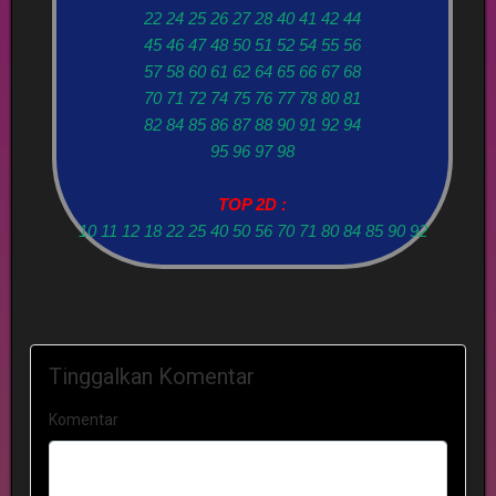
22 24 25 26 27 28 40 41 42 44
45 46 47 48 50 51 52 54 55 56
57 58 60 61 62 64 65 66 67 68
70 71 72 74 75 76 77 78 80 81
82 84 85 86 87 88 90 91 92 94
95 96 97 98
TOP 2D :
10 11 12 18 22 25 40 50 56 70 71 80 84 85 90 92
Tinggalkan Komentar
Komentar