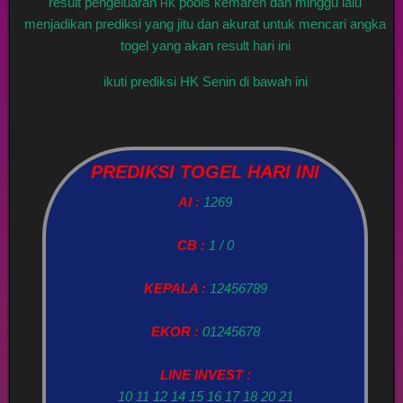
result pengeluaran
pools kemaren dan minggu lalu
HK
menjadikan prediksi yang jitu dan akurat untuk mencari angka
togel yang akan result hari ini
ikuti prediksi HK Senin di bawah ini
PREDIKSI TOGEL HARI INI
AI :
1269
CB :
1 / 0
KEPALA :
12456789
EKOR :
01245678
LINE INVEST :
10 11 12 14 15 16 17 18 20 21