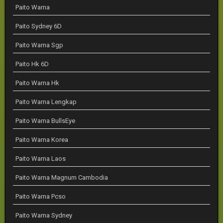
Paito Warna
Paito Sydney 6D
Paito Warna Sgp
Paito Hk 6D
Paito Warna Hk
Paito Warna Lengkap
Paito Warna BullsEye
Paito Warna Korea
Paito Warna Laos
Paito Warna Magnum Cambodia
Paito Warna Pcso
Paito Warna Sydney