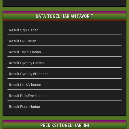
DATA TOGEL HARIAN FAVORIT
Result Sgp Harian
Result Hk Harian
Result Togel Harian
Result Sydney Harian
Result Sydney 6D harian
Result Hk 6D harian
Result BullsEye Harian
Result Pcso Harian
PREDIKSI TOGEL HARI INI