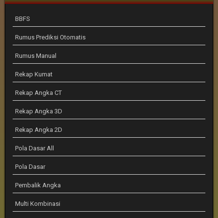
BBFS
Rumus Prediksi Otomatis
Rumus Manual
Rekap Kumat
Rekap Angka CT
Rekap Angka 3D
Rekap Angka 2D
Pola Dasar All
Pola Dasar
Pembalik Angka
Multi Kombinasi