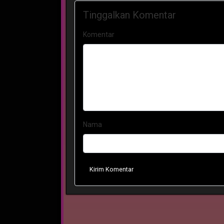
Tinggalkan Komentar
Komentar
Nama
Kirim Komentar