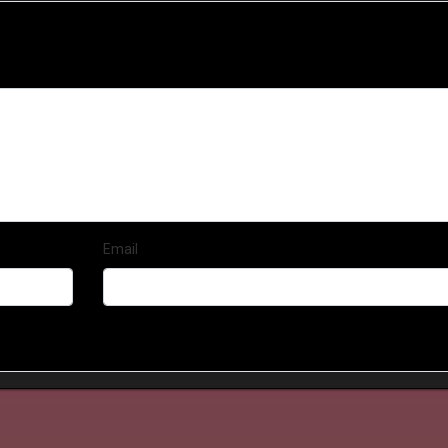
Email