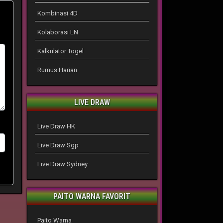
Kombinasi 4D
Kolaborasi LN
Kalkulator Togel
Rumus Harian
LIVE DRAW
Live Draw HK
Live Draw Sgp
Live Draw Sydney
PAITO WARNA FAVORIT
Paito Warna