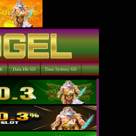
HK
Data Hk 6D
Data Sydney 6D