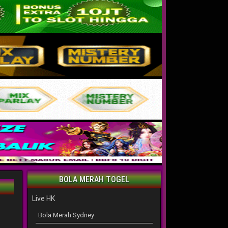
BOLA MERAH TOGEL
Live HK
Bola Merah Sydney