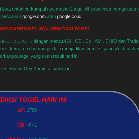
di buat untuk berkumpul nya master2 togel all sobat bisa mengakses
n pencarian
google.com
atau
google.co.id
k
PENCARITOGEL ATAU PENCARI TOGEL
l
dengan mencari AI , CB , Ck , AM , SHIO dan Trada
Busan Day
Kamis
ools kemaren dan minggu lalu menjadikan prediksi yang jitu dan akur
ri angka togel yang akan result hari ini
ediksi Busan Day Kamis di bawah ini
DIKSI TOGEL HARI INI
AI :
1789
CB :
6 / 1