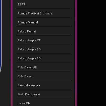
BBFS
Rumus Prediksi Otomatis
Rumus Manual
Rekap Kumat
Rekap Angka CT
Rekap Angka 3D
Rekap Angka 2D
Pola Dasar All
Pola Dasar
Pembalik Angka
Multi Kombinasi
LN vs DN