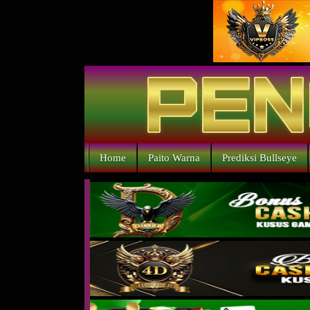
Home
Paito Warna
Prediksi Bullseye