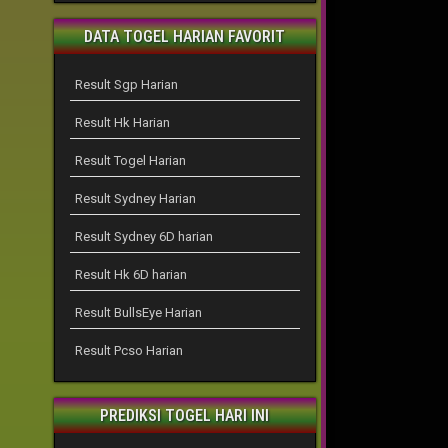
DATA TOGEL HARIAN FAVORIT
Result Sgp Harian
Result Hk Harian
Result Togel Harian
Result Sydney Harian
Result Sydney 6D harian
Result Hk 6D harian
Result BullsEye Harian
Result Pcso Harian
PREDIKSI TOGEL HARI INI