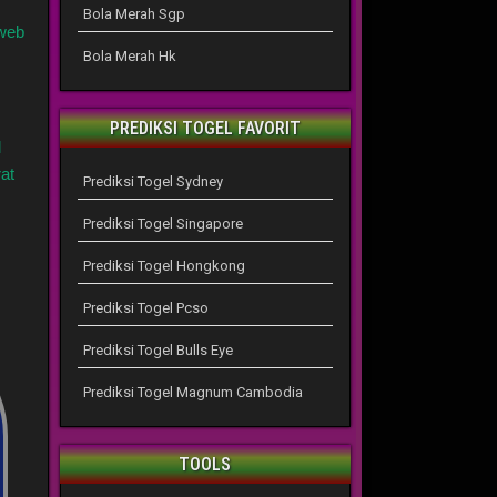
Bola Merah Sgp
 web
Bola Merah Hk
PREDIKSI TOGEL FAVORIT
l
at
Prediksi Togel Sydney
Prediksi Togel Singapore
Prediksi Togel Hongkong
Prediksi Togel Pcso
Prediksi Togel Bulls Eye
Prediksi Togel Magnum Cambodia
TOOLS