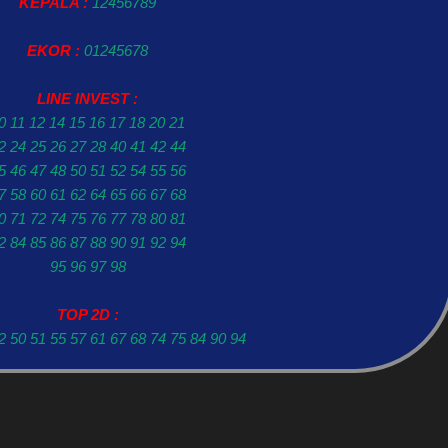
KEPALA :
12456789
EKOR :
01245678
LINE INVEST :
0 11 12 14 15 16 17 18 20 21
2 24 25 26 27 28 40 41 42 44
5 46 47 48 50 51 52 54 55 56
7 58 60 61 62 64 65 66 67 68
0 71 72 74 75 76 77 78 80 81
2 84 85 86 87 88 90 91 92 94
95 96 97 98
TOP 2D :
2 50 51 55 57 61 67 68 74 75 84 90 94