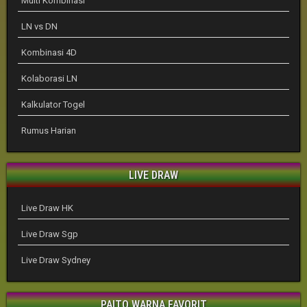
Multi Kombinasi
LN vs DN
Kombinasi 4D
Kolaborasi LN
Kalkulator Togel
Rumus Harian
LIVE DRAW
Live Draw HK
Live Draw Sgp
Live Draw Sydney
PAITO WARNA FAVORIT