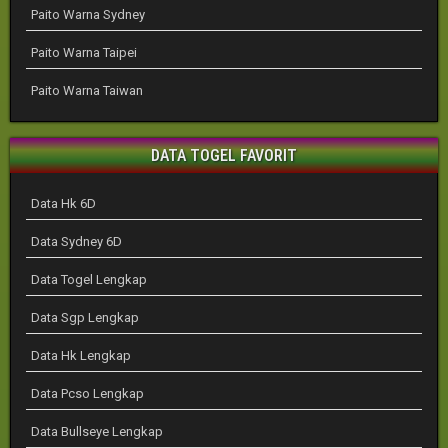
Paito Warna Sydney
Paito Warna Taipei
Paito Warna Taiwan
DATA TOGEL FAVORIT
Data Hk 6D
Data Sydney 6D
Data Togel Lengkap
Data Sgp Lengkap
Data Hk Lengkap
Data Pcso Lengkap
Data Bullseye Lengkap