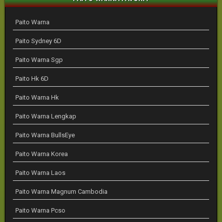
Paito Warna
Paito Sydney 6D
Paito Warna Sgp
Paito Hk 6D
Paito Warna Hk
Paito Warna Lengkap
Paito Warna BullsEye
Paito Warna Korea
Paito Warna Laos
Paito Warna Magnum Cambodia
Paito Warna Pcso