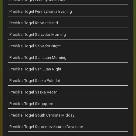
Prediksi Togel Pennsylvania Evening
Prediksi Togel Rhode Island
Prediksi Togel Salvador Morning
Prediksi Togel Salvador Night
Prediksi Togel San Juan Morning
Prediksi Togel San Juan Night
Prediksi Togel Sazka Poledni
Prediksi Togel Sazka Vecer
Prediksi Togel Singapore
Prediksi Togel South Carolina Midday
Prediksi Togel Supremeventures Drivetime