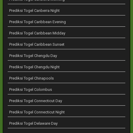
Prediksi Togel Canberra Night
Prediksi Togel Caribbean Evening
Prediksi Togel Caribbean Midday
Prediksi Togel Caribbean Sunset
Prediksi Togel Chengdu Day
Prediksi Togel Chengdu Night
Prediksi Togel Chinapools
Prediksi Togel Colombus
Prediksi Togel Connecticut Day
Prediksi Togel Connecticut Night
Prediksi Togel Delaware Day