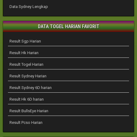
Data Sydney Lengkap
DATA TOGEL HARIAN FAVORIT
Result Sgp Harian
Result Hk Harian
Result Togel Harian
Result Sydney Harian
Result Sydney 6D harian
Result Hk 6D harian
Result BullsEye Harian
Result Pcso Harian