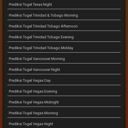
Prediksi Togel Texas Night
Prediksi Togel Trinidad & Tobago Morning
Prediksi Togel Trinidad Tobago Afternoon
Prediksi Togel Trinidad Tobago Evening
Prediksi Togel Trinidad Tobago Midday
Prediksi Togel Vancouver Morning
Prediksi Togel Vancouver Night
Prediksi Togel Vegas Day
Prediksi Togel Vegas Evening
Prediksi Togel Vegas Midnight
Prediksi Togel Vegas Morning
Prediksi Togel Vegas Night