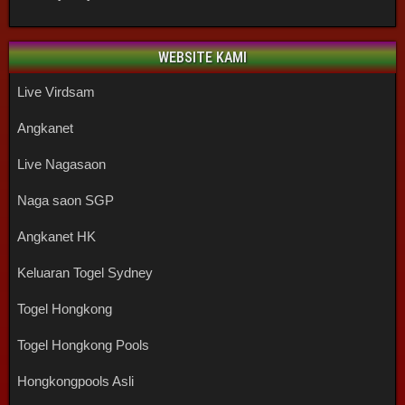
WEBSITE KAMI
Live Virdsam
Angkanet
Live Nagasaon
Naga saon SGP
Angkanet HK
Keluaran Togel Sydney
Togel Hongkong
Togel Hongkong Pools
Hongkongpools Asli