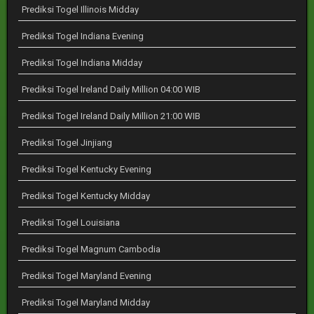
Prediksi Togel Illinois Midday
Prediksi Togel Indiana Evening
Prediksi Togel Indiana Midday
Prediksi Togel Ireland Daily Million 04:00 WIB
Prediksi Togel Ireland Daily Million 21:00 WIB
Prediksi Togel Jinjiang
Prediksi Togel Kentucky Evening
Prediksi Togel Kentucky Midday
Prediksi Togel Louisiana
Prediksi Togel Magnum Cambodia
Prediksi Togel Maryland Evening
Prediksi Togel Maryland Midday