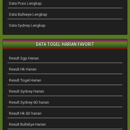
Data Pcso Lengkap
Data Bullseye Lengkap
Data Sydney Lengkap
DATA TOGEL HARIAN FAVORIT
Result Sgp Harian
Result Hk Harian
Result Togel Harian
Result Sydney Harian
Result Sydney 6D harian
Result Hk 6D harian
Result BullsEye Harian