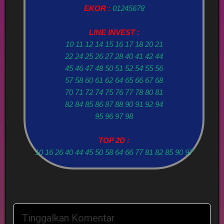
EKOR :
01245678
LINE INVEST :
10 11 12 14 15 16 17 18 20 21
22 24 25 26 27 28 40 41 42 44
45 46 47 48 50 51 52 54 55 56
57 58 60 61 62 64 65 66 67 68
70 71 72 74 75 76 77 78 80 81
82 84 85 86 87 88 90 91 92 94
95 96 97 98
TOP 2D :
10 16 26 40 44 45 50 58 64 66 77 81 82 85 90 97
Tinggalkan Komentar