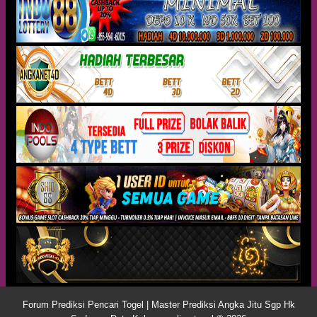
Forum Prediksi Pencari Togel | Master Prediksi Angka Jitu Sgp Hk