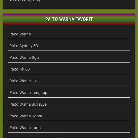
PAITO WARNA FAVORIT
Paito Warna
Paito Sydney 6D
Paito Warna Sgp
Paito Hk 6D
Paito Warna Hk
Paito Warna Lengkap
Paito Warna BullsEye
Paito Warna Korea
Paito Warna Laos