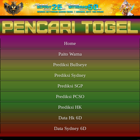
Home
Paito Warna
Prediksi Bullseye
Prediksi Sydney
Prediksi SGP
Prediksi PCSO
Prediksi HK
Data Hk 6D
Data Sydney 6D