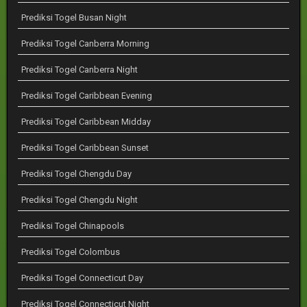
Prediksi Togel Busan Night
Prediksi Togel Canberra Morning
Prediksi Togel Canberra Night
Prediksi Togel Caribbean Evening
Prediksi Togel Caribbean Midday
Prediksi Togel Caribbean Sunset
Prediksi Togel Chengdu Day
Prediksi Togel Chengdu Night
Prediksi Togel Chinapools
Prediksi Togel Colombus
Prediksi Togel Connecticut Day
Prediksi Togel Connecticut Night