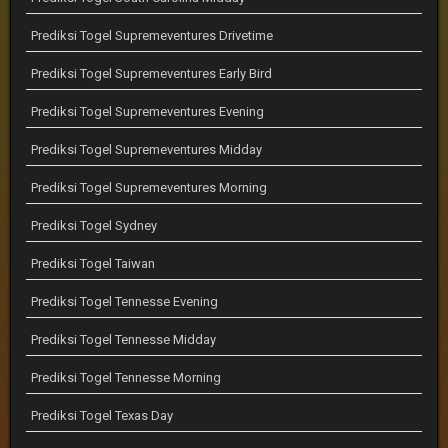
Prediksi Togel Supremeventures Drivetime
Prediksi Togel Supremeventures Early Bird
Prediksi Togel Supremeventures Evening
Prediksi Togel Supremeventures Midday
Prediksi Togel Supremeventures Morning
Prediksi Togel Sydney
Prediksi Togel Taiwan
Prediksi Togel Tennesse Evening
Prediksi Togel Tennesse Midday
Prediksi Togel Tennesse Morning
Prediksi Togel Texas Day