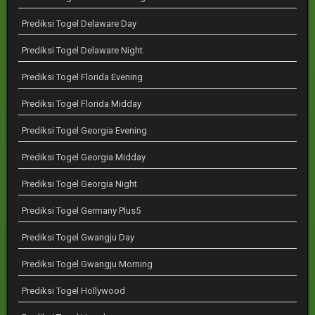
Prediksi Togel Delaware Day
Prediksi Togel Delaware Night
Prediksi Togel Florida Evening
Prediksi Togel Florida Midday
Prediksi Togel Georgia Evening
Prediksi Togel Georgia Midday
Prediksi Togel Georgia Night
Prediksi Togel Germany Plus5
Prediksi Togel Gwangju Day
Prediksi Togel Gwangju Morning
Prediksi Togel Hollywood