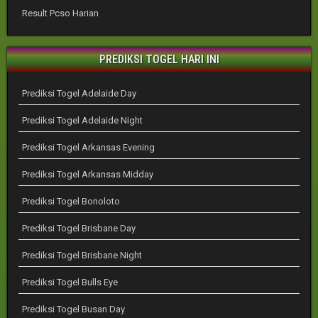
Result Pcso Harian
PREDIKSI TOGEL HARI INI
Prediksi Togel Adelaide Day
Prediksi Togel Adelaide Night
Prediksi Togel Arkansas Evening
Prediksi Togel Arkansas Midday
Prediksi Togel Bonoloto
Prediksi Togel Brisbane Day
Prediksi Togel Brisbane Night
Prediksi Togel Bulls Eye
Prediksi Togel Busan Day