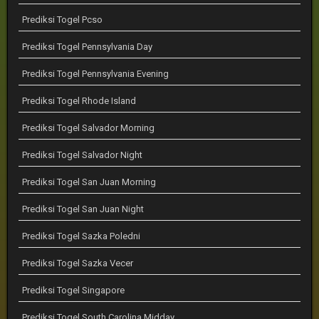
Prediksi Togel Pcso
Prediksi Togel Pennsylvania Day
Prediksi Togel Pennsylvania Evening
Prediksi Togel Rhode Island
Prediksi Togel Salvador Morning
Prediksi Togel Salvador Night
Prediksi Togel San Juan Morning
Prediksi Togel San Juan Night
Prediksi Togel Sazka Poledni
Prediksi Togel Sazka Vecer
Prediksi Togel Singapore
Prediksi Togel South Carolina Midday