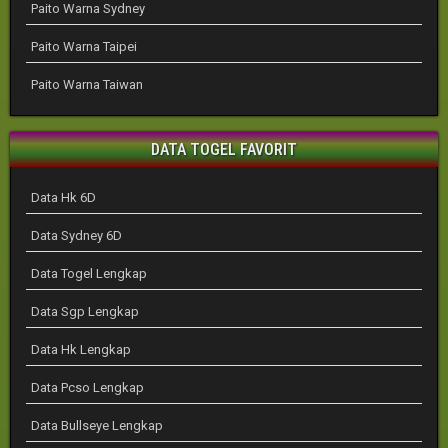
Paito Warna Sydney
Paito Warna Taipei
Paito Warna Taiwan
DATA TOGEL FAVORIT
Data Hk 6D
Data Sydney 6D
Data Togel Lengkap
Data Sgp Lengkap
Data Hk Lengkap
Data Pcso Lengkap
Data Bullseye Lengkap