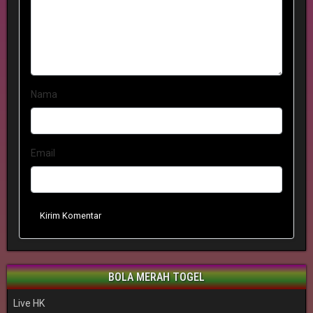
Nama
Email
Kirim Komentar
BOLA MERAH TOGEL
Live HK