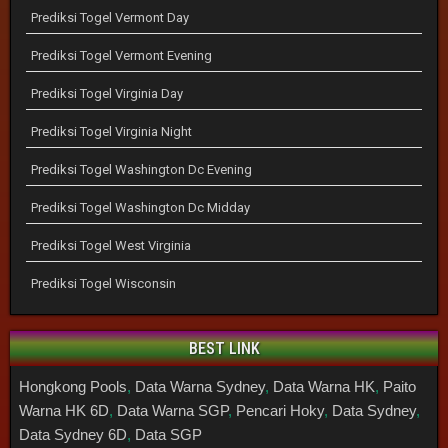
Prediksi Togel Vermont Day
Prediksi Togel Vermont Evening
Prediksi Togel Virginia Day
Prediksi Togel Virginia Night
Prediksi Togel Washington Dc Evening
Prediksi Togel Washington Dc Midday
Prediksi Togel West Virginia
Prediksi Togel Wisconsin
BEST LINK
Hongkong Pools
,
Data Warna Sydney
,
Data Warna HK
,
Paito
Warna HK 6D
,
Data Warna SGP
,
Pencari Hoky
,
Data Sydney
,
Data Sydney 6D
,
Data SGP