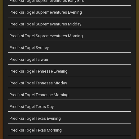
Prediksi Togel Supremeventures Early Bird
Prediksi Togel Supremeventures Evening
Prediksi Togel Supremeventures Midday
Prediksi Togel Supremeventures Morning
Prediksi Togel Sydney
Prediksi Togel Taiwan
Prediksi Togel Tennesse Evening
Prediksi Togel Tennesse Midday
Prediksi Togel Tennesse Morning
Prediksi Togel Texas Day
Prediksi Togel Texas Evening
Prediksi Togel Texas Morning