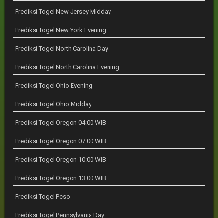
Prediksi Togel New Jersey Midday
Prediksi Togel New York Evening
Prediksi Togel North Carolina Day
Prediksi Togel North Carolina Evening
Prediksi Togel Ohio Evening
Prediksi Togel Ohio Midday
Prediksi Togel Oregon 04:00 WIB
Prediksi Togel Oregon 07:00 WIB
Prediksi Togel Oregon 10:00 WIB
Prediksi Togel Oregon 13:00 WIB
Prediksi Togel Pcso
Prediksi Togel Pennsylvania Day