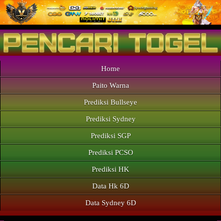
Home
Paito Warna
Prediksi Bullseye
Prediksi Sydney
Prediksi SGP
Prediksi PCSO
Prediksi HK
Data Hk 6D
Data Sydney 6D