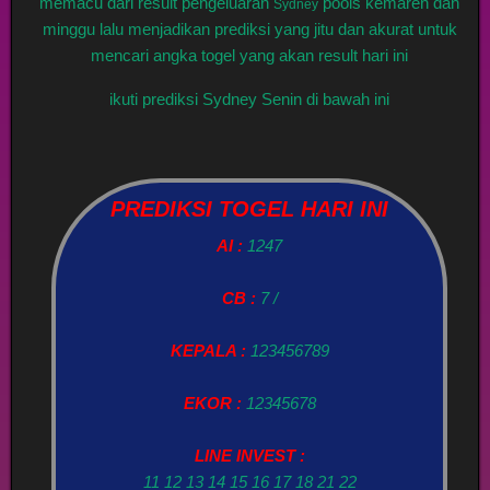
memacu dari result pengeluaran
pools kemaren dan
Sydney
minggu lalu menjadikan prediksi yang jitu dan akurat untuk
mencari angka togel yang akan result hari ini
ikuti prediksi Sydney Senin di bawah ini
PREDIKSI TOGEL HARI INI
AI :
1247
CB :
7 /
KEPALA :
123456789
EKOR :
12345678
LINE INVEST :
11 12 13 14 15 16 17 18 21 22