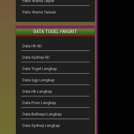
Paito Warna Taipei
Paito Warna Taiwan
DATA TOGEL FAVORIT
Data Hk 6D
Data Sydney 6D
Data Togel Lengkap
Data Sgp Lengkap
Data Hk Lengkap
Data Pcso Lengkap
Data Bullseye Lengkap
Data Sydney Lengkap