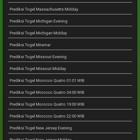
Prediksi Togel Massachusetts Midday
Prediksi Togel Michigan Evening
Prediksi Togel Michigan Midday
Prediksi Togel Miramar
Prediksi Togel Missouri Evening
Prediksi Togel Missouri Midday
Prediksi Togel Morocco Quatro 01:01 WIB
Prediksi Togel Morocco Quatro 04:00 WIB
Prediksi Togel Morocco Quatro 19:00 WIB
Prediksi Togel Morocco Quatro 22:00 WIB
Prediksi Togel New Jersey Evening
Prediksi Togel New Jersey Midday