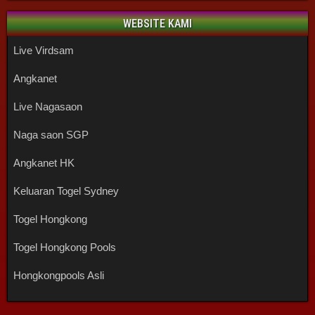
WEBSITE KAMI
Live Virdsam
Angkanet
Live Nagasaon
Naga saon SGP
Angkanet HK
Keluaran Togel Sydney
Togel Hongkong
Togel Hongkong Pools
Hongkongpools Asli