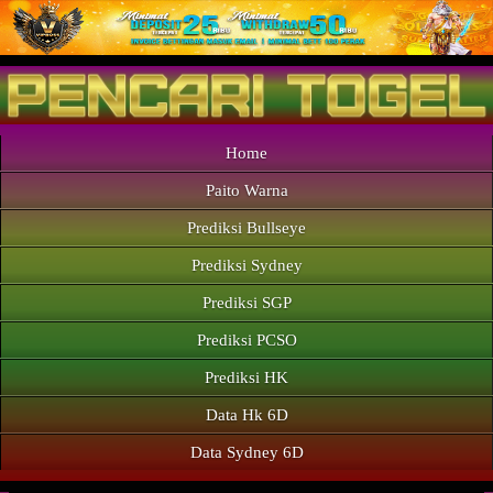
Home
Paito Warna
Prediksi Bullseye
Prediksi Sydney
Prediksi SGP
Prediksi PCSO
Prediksi HK
Data Hk 6D
Data Sydney 6D