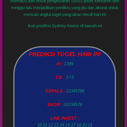
memacu dari result pengeluaran
pools kemaren dan
Sydney
minggu lalu menjadikan prediksi yang jitu dan akurat untuk
mencari angka togel yang akan result hari ini
ikuti prediksi Sydney Kamis di bawah ini
PREDIKSI TOGEL HARI INI
AI :
1389
CB :
3 / 5
KEPALA :
12345789
EKOR :
01234578
LINE INVEST :
10 11 12 13 14 15 17 18 20 21