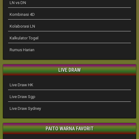
LN vs DN
Kombinasi 4D
Kolaborasi LN
Kalkulator Togel
Rumus Harian
LIVE DRAW
Live Draw HK
Live Draw Sgp
Live Draw Sydney
PAITO WARNA FAVORIT