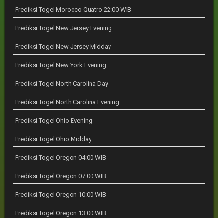
Prediksi Togel Morocco Quatro 22:00 WIB
Prediksi Togel New Jersey Evening
Prediksi Togel New Jersey Midday
Prediksi Togel New York Evening
Prediksi Togel North Carolina Day
Prediksi Togel North Carolina Evening
Prediksi Togel Ohio Evening
Prediksi Togel Ohio Midday
Prediksi Togel Oregon 04:00 WIB
Prediksi Togel Oregon 07:00 WIB
Prediksi Togel Oregon 10:00 WIB
Prediksi Togel Oregon 13:00 WIB