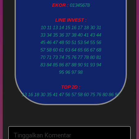
EKOR :
01345678
LINE INVEST :
10 11 13 14 15 16 17 18 30 31
33 34 35 36 37 38 40 41 43 44
45 46 47 48 50 51 53 54 55 56
57 58 60 61 63 64 65 66 67 68
70 71 73 74 75 76 77 78 80 81
83 84 85 86 87 88 90 91 93 94
95 96 97 98
TOP 2D :
13 16 18 30 35 41 47 56 57 58 60 75 76 80 86 97
Tinggalkan Komentar