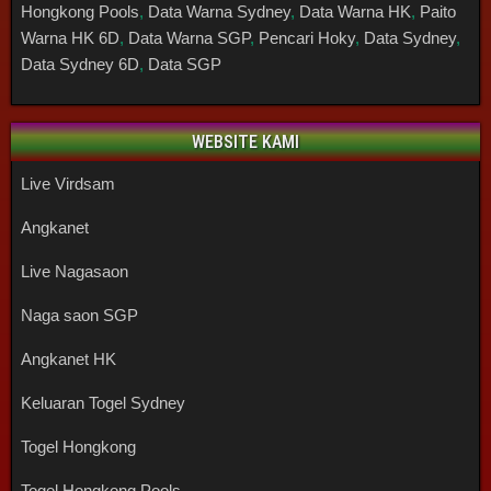
Hongkong Pools
,
Data Warna Sydney
,
Data Warna HK
,
Paito
Warna HK 6D
,
Data Warna SGP
,
Pencari Hoky
,
Data Sydney
,
Data Sydney 6D
,
Data SGP
WEBSITE KAMI
Live Virdsam
Angkanet
Live Nagasaon
Naga saon SGP
Angkanet HK
Keluaran Togel Sydney
Togel Hongkong
Togel Hongkong Pools