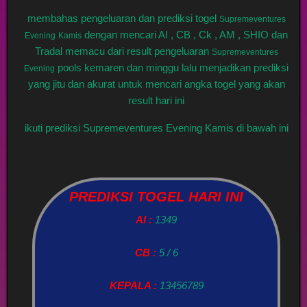
membahas pengeluaran dan prediksi togel
Supremeventures
dengan mencari AI , CB , Ck , AM , SHIO dan
Evening
Kamis
Tradal memacu dari result pengeluaran
Supremeventures
pools kemaren dan minggu lalu menjadikan prediksi
Evening
yang jitu dan akurat untuk mencari angka togel yang akan
result hari ini
ikuti prediksi Supremeventures Evening Kamis di bawah ini
PREDIKSI TOGEL HARI INI
AI :
1349
CB :
5 / 6
KEPALA :
13456789