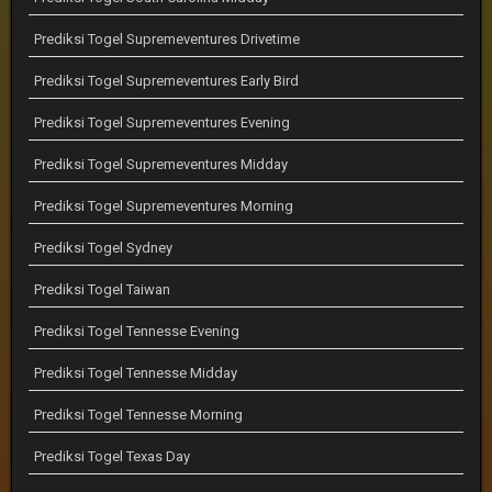
Prediksi Togel Supremeventures Drivetime
Prediksi Togel Supremeventures Early Bird
Prediksi Togel Supremeventures Evening
Prediksi Togel Supremeventures Midday
Prediksi Togel Supremeventures Morning
Prediksi Togel Sydney
Prediksi Togel Taiwan
Prediksi Togel Tennesse Evening
Prediksi Togel Tennesse Midday
Prediksi Togel Tennesse Morning
Prediksi Togel Texas Day