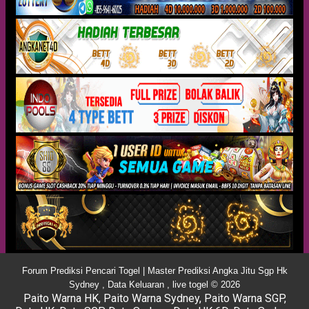
Forum Prediksi Pencari Togel | Master Prediksi Angka Jitu Sgp Hk
Sydney , Data Keluaran , live togel © 2026
Paito Warna HK
,
Paito Warna Sydney
,
Paito Warna SGP
,