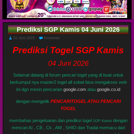
Prediksi SGP Kamis 04 Juni 2026
03 Juni 2026
Komentar
Prediksi Togel SGP Kamis
04 Juni 2026
Selamat datang di forum pencari togel yang di buat untuk
berkumpul nya master2 togel all sobat bisa mengakses web
ini dgn mesin pencarian
google.com
atau
google.co.id
dengan mengetik
PENCARITOGEL ATAU PENCARI
TOGEL
membahas pengeluaran dan prediksi togel
dengan
SGP
Kamis
mencari AI , CB , Ck , AM , SHIO dan Tradal memacu dari