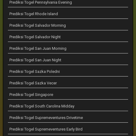
Prediksi Togel Pennsylvania Evening
Prediksi Togel Rhode Island
Prediksi Togel Salvador Morning
Prediksi Togel Salvador Night
Prediksi Togel San Juan Morning
Prediksi Togel San Juan Night
Prediksi Togel Sazka Poledni
Prediksi Togel Sazka Vecer
Prediksi Togel Singapore
Prediksi Togel South Carolina Midday
Prediksi Togel Supremeventures Drivetime
Prediksi Togel Supremeventures Early Bird