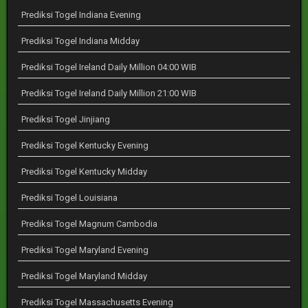
Prediksi Togel Indiana Evening
Prediksi Togel Indiana Midday
Prediksi Togel Ireland Daily Million 04:00 WIB
Prediksi Togel Ireland Daily Million 21:00 WIB
Prediksi Togel Jinjiang
Prediksi Togel Kentucky Evening
Prediksi Togel Kentucky Midday
Prediksi Togel Louisiana
Prediksi Togel Magnum Cambodia
Prediksi Togel Maryland Evening
Prediksi Togel Maryland Midday
Prediksi Togel Massachusetts Evening