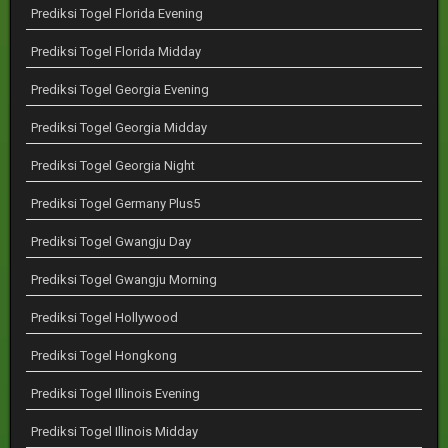
Prediksi Togel Florida Evening
Prediksi Togel Florida Midday
Prediksi Togel Georgia Evening
Prediksi Togel Georgia Midday
Prediksi Togel Georgia Night
Prediksi Togel Germany Plus5
Prediksi Togel Gwangju Day
Prediksi Togel Gwangju Morning
Prediksi Togel Hollywood
Prediksi Togel Hongkong
Prediksi Togel Illinois Evening
Prediksi Togel Illinois Midday