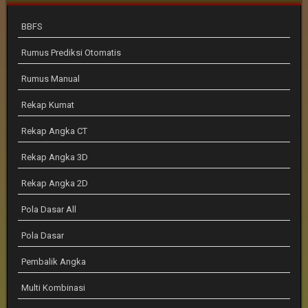
BBFS
Rumus Prediksi Otomatis
Rumus Manual
Rekap Kumat
Rekap Angka CT
Rekap Angka 3D
Rekap Angka 2D
Pola Dasar All
Pola Dasar
Pembalik Angka
Multi Kombinasi