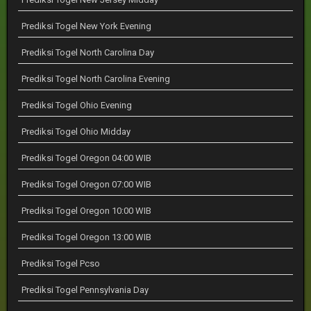
Prediksi Togel New York Evening
Prediksi Togel North Carolina Day
Prediksi Togel North Carolina Evening
Prediksi Togel Ohio Evening
Prediksi Togel Ohio Midday
Prediksi Togel Oregon 04:00 WIB
Prediksi Togel Oregon 07:00 WIB
Prediksi Togel Oregon 10:00 WIB
Prediksi Togel Oregon 13:00 WIB
Prediksi Togel Pcso
Prediksi Togel Pennsylvania Day