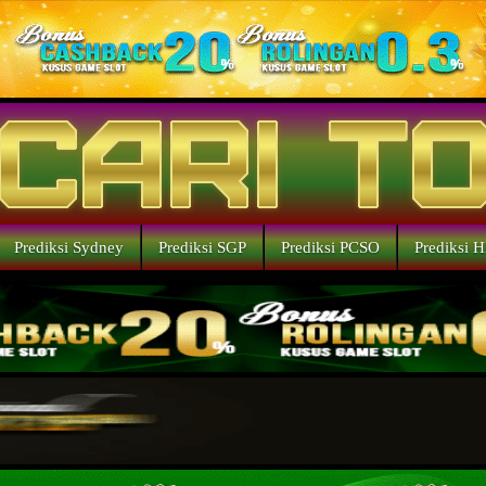
Prediksi Sydney
Prediksi SGP
Prediksi PCSO
Prediksi 