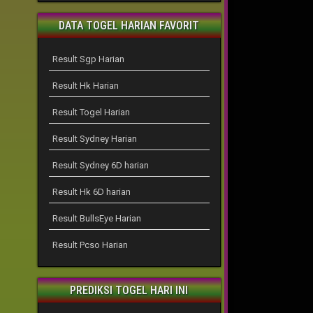
DATA TOGEL HARIAN FAVORIT
Result Sgp Harian
Result Hk Harian
Result Togel Harian
Result Sydney Harian
Result Sydney 6D harian
Result Hk 6D harian
Result BullsEye Harian
Result Pcso Harian
PREDIKSI TOGEL HARI INI