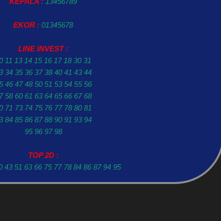
KEPALA :
13456789
EKOR :
01345678
LINE INVEST :
0 11 13 14 15 16 17 18 30 31
3 34 35 36 37 38 40 41 43 44
5 46 47 48 50 51 53 54 55 56
7 58 60 61 63 64 65 66 67 68
0 71 73 74 75 76 77 78 80 81
3 84 85 86 87 88 90 91 93 94
95 96 97 98
TOP 2D :
0 43 51 63 66 75 77 78 84 86 87 94 95