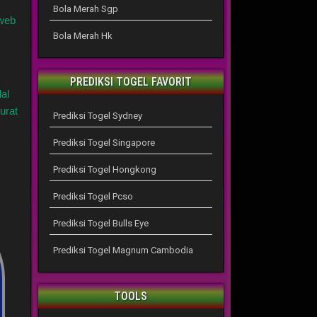
Bola Merah Sgp
 web
Bola Merah Hk
PREDIKSI TOGEL FAVORIT
al
urat
Prediksi Togel Sydney
Prediksi Togel Singapore
Prediksi Togel Hongkong
Prediksi Togel Pcso
Prediksi Togel Bulls Eye
Prediksi Togel Magnum Cambodia
TOOLS