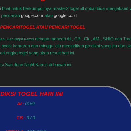
di buat untuk berkumpul nya master2 togel all sobat bisa mengakses
n pencarian
google.com
atau
google.co.id
k
PENCARITOGEL ATAU PENCARI TOGEL
dengan mencari AI , CB , Ck , AM , SHIO dan Trad
San Juan Night
Kamis
pools kemaren dan minggu lalu menjadikan prediksi yang jitu dan ak
t
ri angka togel yang akan result hari ini
iksi San Juan Night Kamis di bawah ini
DIKSI TOGEL HARI INI
AI :
0169
CB :
9 / 0