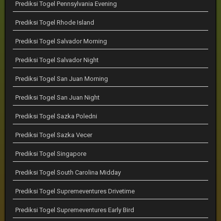
Prediksi Togel Pennsylvania Evening
Prediksi Togel Rhode Island
Prediksi Togel Salvador Morning
Prediksi Togel Salvador Night
Prediksi Togel San Juan Morning
Prediksi Togel San Juan Night
Prediksi Togel Sazka Poledni
Prediksi Togel Sazka Vecer
Prediksi Togel Singapore
Prediksi Togel South Carolina Midday
Prediksi Togel Supremeventures Drivetime
Prediksi Togel Supremeventures Early Bird