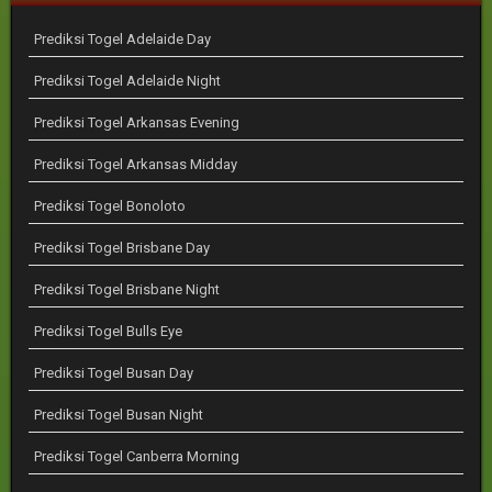
Prediksi Togel Adelaide Day
Prediksi Togel Adelaide Night
Prediksi Togel Arkansas Evening
Prediksi Togel Arkansas Midday
Prediksi Togel Bonoloto
Prediksi Togel Brisbane Day
Prediksi Togel Brisbane Night
Prediksi Togel Bulls Eye
Prediksi Togel Busan Day
Prediksi Togel Busan Night
Prediksi Togel Canberra Morning