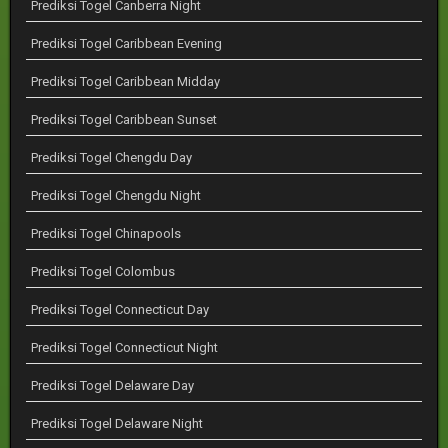
Prediksi Togel Canberra Night
Prediksi Togel Caribbean Evening
Prediksi Togel Caribbean Midday
Prediksi Togel Caribbean Sunset
Prediksi Togel Chengdu Day
Prediksi Togel Chengdu Night
Prediksi Togel Chinapools
Prediksi Togel Colombus
Prediksi Togel Connecticut Day
Prediksi Togel Connecticut Night
Prediksi Togel Delaware Day
Prediksi Togel Delaware Night