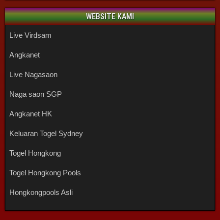
WEBSITE KAMI
Live Virdsam
Angkanet
Live Nagasaon
Naga saon SGP
Angkanet HK
Keluaran Togel Sydney
Togel Hongkong
Togel Hongkong Pools
Hongkongpools Asli