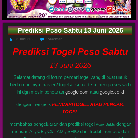
Prediksi Pcso Sabtu 13 Juni 2026
12 Juni 2026
Komentar
Prediksi Togel Pcso Sabtu
13 Juni 2026
Selamat datang di forum pencari togel yang di buat untuk
berkumpul nya master2 togel all sobat bisa mengakses web
ini dgn mesin pencarian
google.com
atau
google.co.id
dengan mengetik
PENCARITOGEL ATAU PENCARI
TOGEL
membahas pengeluaran dan prediksi togel
dengan
Pcso
Sabtu
mencari AI , CB , Ck , AM , SHIO dan Tradal memacu dari