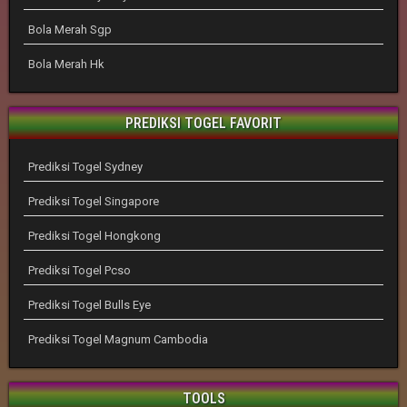
Bola Merah Sgp
Bola Merah Hk
PREDIKSI TOGEL FAVORIT
Prediksi Togel Sydney
Prediksi Togel Singapore
Prediksi Togel Hongkong
Prediksi Togel Pcso
Prediksi Togel Bulls Eye
Prediksi Togel Magnum Cambodia
TOOLS