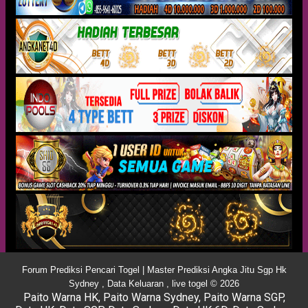
Forum Prediksi Pencari Togel | Master Prediksi Angka Jitu Sgp Hk
Sydney , Data Keluaran , live togel © 2026
Paito Warna HK
,
Paito Warna Sydney
,
Paito Warna SGP
,