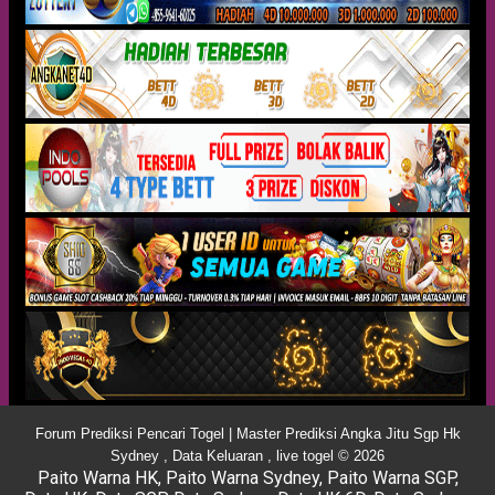
Forum Prediksi Pencari Togel | Master Prediksi Angka Jitu Sgp Hk
Sydney , Data Keluaran , live togel © 2026
Paito Warna HK
,
Paito Warna Sydney
,
Paito Warna SGP
,