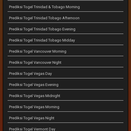
Prediksi Togel Trinidad & Tobago Morning
Prediksi Togel Trinidad Tobago Afternoon
Prediksi Togel Trinidad Tobago Evening
Prediksi Togel Trinidad Tobago Midday
Prediksi Togel Vancouver Morning
Prediksi Togel Vancouver Night
Prediksi Togel Vegas Day
Prediksi Togel Vegas Evening
Prediksi Togel Vegas Midnight
Prediksi Togel Vegas Morning
Prediksi Togel Vegas Night
Prediksi Togel Vermont Day