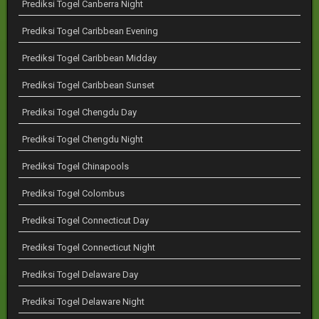
Prediksi Togel Canberra Night
Prediksi Togel Caribbean Evening
Prediksi Togel Caribbean Midday
Prediksi Togel Caribbean Sunset
Prediksi Togel Chengdu Day
Prediksi Togel Chengdu Night
Prediksi Togel Chinapools
Prediksi Togel Colombus
Prediksi Togel Connecticut Day
Prediksi Togel Connecticut Night
Prediksi Togel Delaware Day
Prediksi Togel Delaware Night