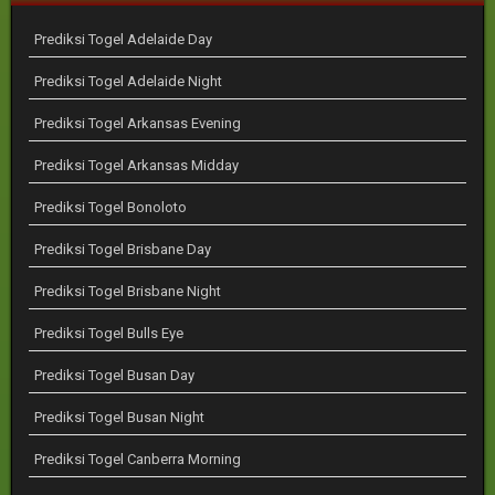
Prediksi Togel Adelaide Day
Prediksi Togel Adelaide Night
Prediksi Togel Arkansas Evening
Prediksi Togel Arkansas Midday
Prediksi Togel Bonoloto
Prediksi Togel Brisbane Day
Prediksi Togel Brisbane Night
Prediksi Togel Bulls Eye
Prediksi Togel Busan Day
Prediksi Togel Busan Night
Prediksi Togel Canberra Morning