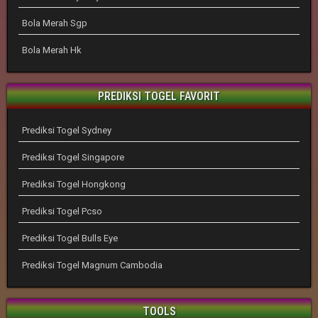
Bola Merah Sgp
Bola Merah Hk
PREDIKSI TOGEL FAVORIT
Prediksi Togel Sydney
Prediksi Togel Singapore
Prediksi Togel Hongkong
Prediksi Togel Pcso
Prediksi Togel Bulls Eye
Prediksi Togel Magnum Cambodia
TOOLS