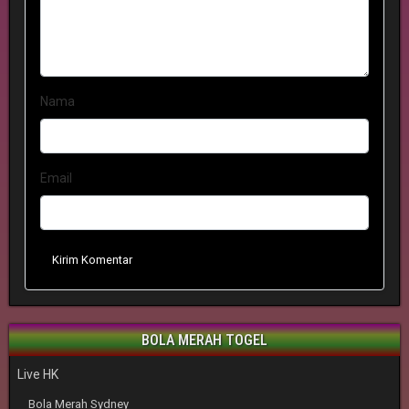
Nama
Email
Kirim Komentar
BOLA MERAH TOGEL
Live HK
Bola Merah Sydney