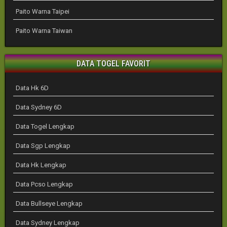
Paito Warna Taipei
Paito Warna Taiwan
DATA TOGEL FAVORIT
Data Hk 6D
Data Sydney 6D
Data Togel Lengkap
Data Sgp Lengkap
Data Hk Lengkap
Data Pcso Lengkap
Data Bullseye Lengkap
Data Sydney Lengkap