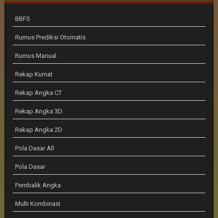
BBFS
Rumus Prediksi Otomatis
Rumus Manual
Rekap Kumat
Rekap Angka CT
Rekap Angka 3D
Rekap Angka 2D
Pola Dasar All
Pola Dasar
Pembalik Angka
Multi Kombinasi