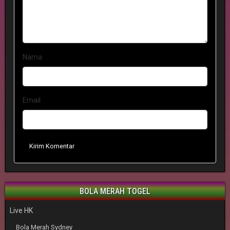
Nama
Email
Kirim Komentar
BOLA MERAH TOGEL
Live HK
Bola Merah Sydney