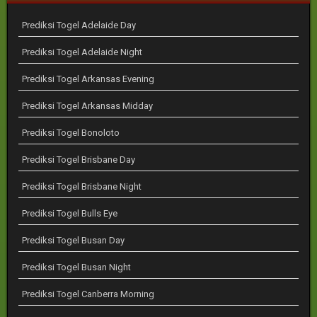
Prediksi Togel Adelaide Day
Prediksi Togel Adelaide Night
Prediksi Togel Arkansas Evening
Prediksi Togel Arkansas Midday
Prediksi Togel Bonoloto
Prediksi Togel Brisbane Day
Prediksi Togel Brisbane Night
Prediksi Togel Bulls Eye
Prediksi Togel Busan Day
Prediksi Togel Busan Night
Prediksi Togel Canberra Morning