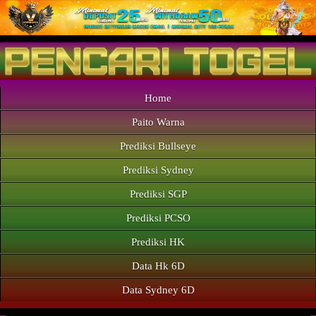
Home
Paito Warna
Prediksi Bullseye
Prediksi Sydney
Prediksi SGP
Prediksi PCSO
Prediksi HK
Data Hk 6D
Data Sydney 6D