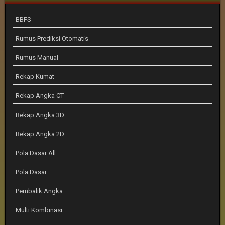
BBFS
Rumus Prediksi Otomatis
Rumus Manual
Rekap Kumat
Rekap Angka CT
Rekap Angka 3D
Rekap Angka 2D
Pola Dasar All
Pola Dasar
Pembalik Angka
Multi Kombinasi