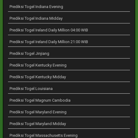
Prediksi Togel Indiana Evening
Prediksi Togel Indiana Midday
Prediksi Togel Ireland Daily Million 04:00 WIB
Prediksi Togel Ireland Daily Million 21:00 WIB
Prediksi Togel Jinjiang
Prediksi Togel Kentucky Evening
Prediksi Togel Kentucky Midday
Prediksi Togel Louisiana
Prediksi Togel Magnum Cambodia
Prediksi Togel Maryland Evening
Prediksi Togel Maryland Midday
Prediksi Togel Massachusetts Evening