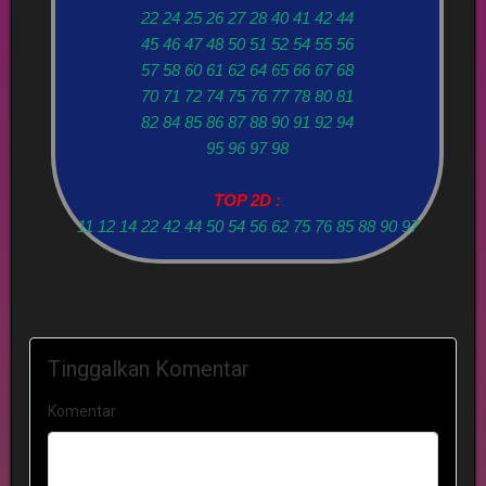
22 24 25 26 27 28 40 41 42 44
45 46 47 48 50 51 52 54 55 56
57 58 60 61 62 64 65 66 67 68
70 71 72 74 75 76 77 78 80 81
82 84 85 86 87 88 90 91 92 94
95 96 97 98
TOP 2D :
11 12 14 22 42 44 50 54 56 62 75 76 85 88 90 97
Tinggalkan Komentar
Komentar