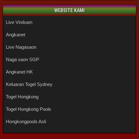
WEBSITE KAMI
Live Virdsam
Angkanet
Live Nagasaon
Naga saon SGP
Angkanet HK
Keluaran Togel Sydney
Togel Hongkong
Togel Hongkong Pools
Hongkongpools Asli