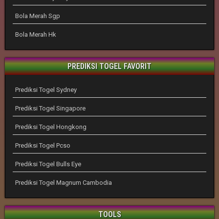
Bola Merah Sgp
Bola Merah Hk
PREDIKSI TOGEL FAVORIT
Prediksi Togel Sydney
Prediksi Togel Singapore
Prediksi Togel Hongkong
Prediksi Togel Pcso
Prediksi Togel Bulls Eye
Prediksi Togel Magnum Cambodia
TOOLS