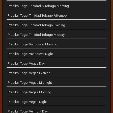
Prediksi Togel Trinidad & Tobago Morning
Prediksi Togel Trinidad Tobago Afternoon
Prediksi Togel Trinidad Tobago Evening
Prediksi Togel Trinidad Tobago Midday
Prediksi Togel Vancouver Morning
Prediksi Togel Vancouver Night
Prediksi Togel Vegas Day
Prediksi Togel Vegas Evening
Prediksi Togel Vegas Midnight
Prediksi Togel Vegas Morning
Prediksi Togel Vegas Night
Prediksi Togel Vermont Day