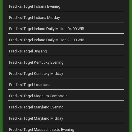
Prediksi Togel Indiana Evening
Prediksi Togel Indiana Midday
Prediksi Togel Ireland Daily Million 04:00 WIB
Prediksi Togel Ireland Daily Million 21:00 WIB
Prediksi Togel Jinjiang
Prediksi Togel Kentucky Evening
Prediksi Togel Kentucky Midday
Prediksi Togel Louisiana
Prediksi Togel Magnum Cambodia
Prediksi Togel Maryland Evening
Prediksi Togel Maryland Midday
Prediksi Togel Massachusetts Evening