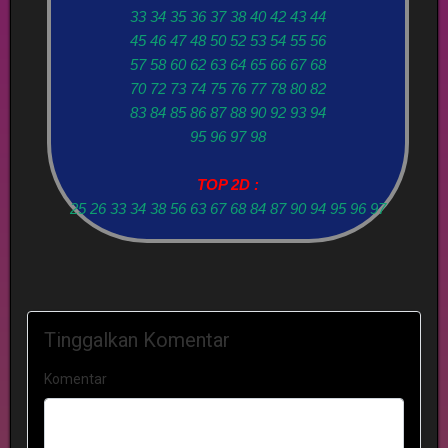
33 34 35 36 37 38 40 42 43 44
45 46 47 48 50 52 53 54 55 56
57 58 60 62 63 64 65 66 67 68
70 72 73 74 75 76 77 78 80 82
83 84 85 86 87 88 90 92 93 94
95 96 97 98
TOP 2D :
25 26 33 34 38 56 63 67 68 84 87 90 94 95 96 97
Tinggalkan Komentar
Komentar