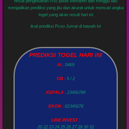
result pengeluaran
pools kemaren dan minggu lalu
Pcso
menjadikan prediksi yang jitu dan akurat untuk mencari angka
togel yang akan result hari ini
ikuti prediksi Pcso Jumat di bawah ini
PREDIKSI TOGEL HARI INI
AI :
0469
CB :
5 / 2
KEPALA :
23456789
EKOR :
02345678
LINE INVEST :
20 22 23 24 25 26 27 28 30 32