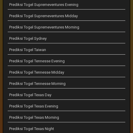
Prediksi Togel Supremeventures Evening
Prediksi Togel Supremeventures Midday
Prediksi Togel Supremeventures Morning
Prediksi Togel Sydney
Prediksi Togel Taiwan
Prediksi Togel Tennesse Evening
Prediksi Togel Tennesse Midday
Prediksi Togel Tennesse Morning
Prediksi Togel Texas Day
Prediksi Togel Texas Evening
Prediksi Togel Texas Morning
Prediksi Togel Texas Night