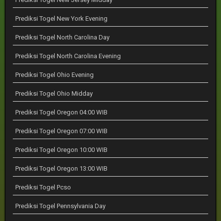
Prediksi Togel New York Evening
Prediksi Togel North Carolina Day
Prediksi Togel North Carolina Evening
Prediksi Togel Ohio Evening
Prediksi Togel Ohio Midday
Prediksi Togel Oregon 04:00 WIB
Prediksi Togel Oregon 07:00 WIB
Prediksi Togel Oregon 10:00 WIB
Prediksi Togel Oregon 13:00 WIB
Prediksi Togel Pcso
Prediksi Togel Pennsylvania Day