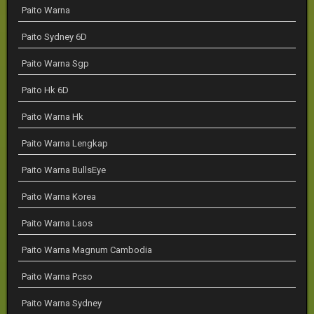
Paito Warna
Paito Sydney 6D
Paito Warna Sgp
Paito Hk 6D
Paito Warna Hk
Paito Warna Lengkap
Paito Warna BullsEye
Paito Warna Korea
Paito Warna Laos
Paito Warna Magnum Cambodia
Paito Warna Pcso
Paito Warna Sydney