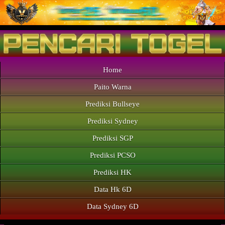
Home
Paito Warna
Prediksi Bullseye
Prediksi Sydney
Prediksi SGP
Prediksi PCSO
Prediksi HK
Data Hk 6D
Data Sydney 6D