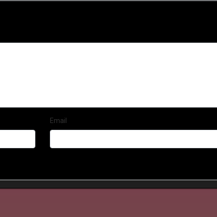
Email