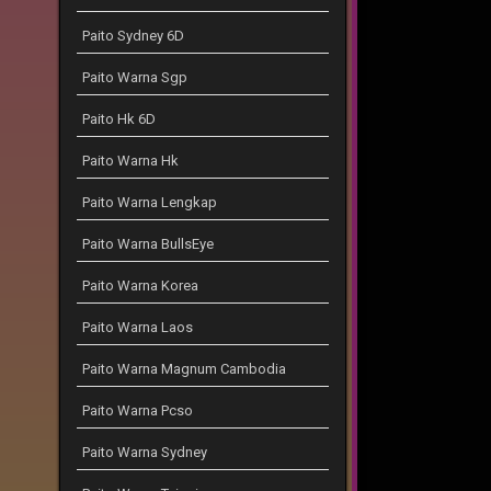
Paito Sydney 6D
Paito Warna Sgp
Paito Hk 6D
Paito Warna Hk
Paito Warna Lengkap
Paito Warna BullsEye
Paito Warna Korea
Paito Warna Laos
Paito Warna Magnum Cambodia
Paito Warna Pcso
Paito Warna Sydney