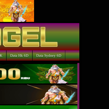
HK
Data Hk 6D
Data Sydney 6D