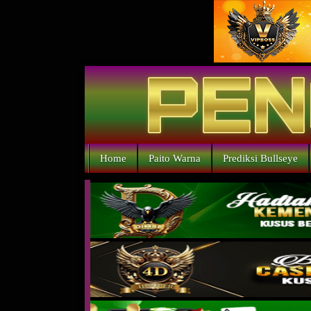
Home
Paito Warna
Prediksi Bullseye