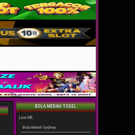
BOLA MERAH TOGEL
Live HK
Bola Merah Sydney