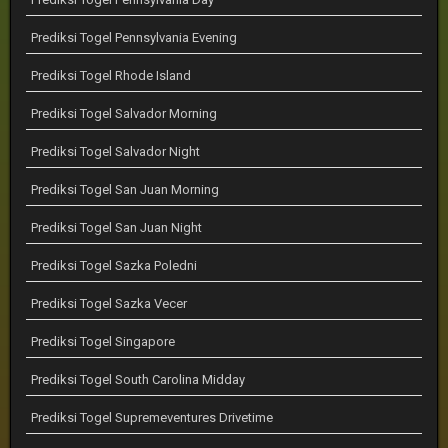
Prediksi Togel Pennsylvania Evening
Prediksi Togel Rhode Island
Prediksi Togel Salvador Morning
Prediksi Togel Salvador Night
Prediksi Togel San Juan Morning
Prediksi Togel San Juan Night
Prediksi Togel Sazka Poledni
Prediksi Togel Sazka Vecer
Prediksi Togel Singapore
Prediksi Togel South Carolina Midday
Prediksi Togel Supremeventures Drivetime