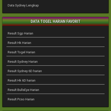
Data Sydney Lengkap
DATA TOGEL HARIAN FAVORIT
Result Sgp Harian
Result Hk Harian
Result Togel Harian
Result Sydney Harian
Result Sydney 6D harian
Result Hk 6D harian
Result BullsEye Harian
Result Pcso Harian