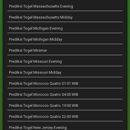
Prediksi Togel Massachusetts Evening
Prediksi Togel Massachusetts Midday
Prediksi Togel Michigan Evening
Prediksi Togel Michigan Midday
Prediksi Togel Miramar
Prediksi Togel Missouri Evening
Prediksi Togel Missouri Midday
Prediksi Togel Morocco Quatro 01:01 WIB
Prediksi Togel Morocco Quatro 04:00 WIB
Prediksi Togel Morocco Quatro 19:00 WIB
Prediksi Togel Morocco Quatro 22:00 WIB
Prediksi Togel New Jersey Evening