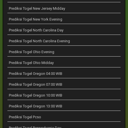
Prediksi Togel New Jersey Midday
Prediksi Togel New York Evening
Prediksi Togel North Carolina Day
Prediksi Togel North Carolina Evening
Prediksi Togel Ohio Evening
Prediksi Togel Ohio Midday
Prediksi Togel Oregon 04:00 WIB
Prediksi Togel Oregon 07:00 WIB
Prediksi Togel Oregon 10:00 WIB
Prediksi Togel Oregon 13:00 WIB
Prediksi Togel Pcso
Prediksi Togel Pennsylvania Day