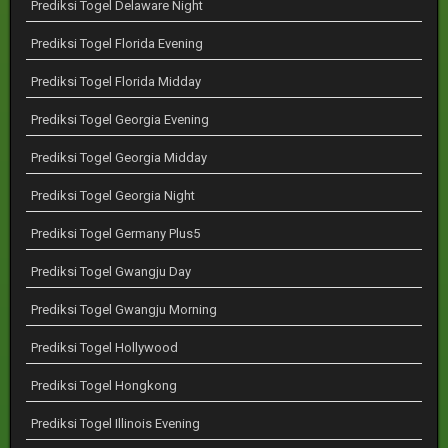
Prediksi Togel Delaware Night
Prediksi Togel Florida Evening
Prediksi Togel Florida Midday
Prediksi Togel Georgia Evening
Prediksi Togel Georgia Midday
Prediksi Togel Georgia Night
Prediksi Togel Germany Plus5
Prediksi Togel Gwangju Day
Prediksi Togel Gwangju Morning
Prediksi Togel Hollywood
Prediksi Togel Hongkong
Prediksi Togel Illinois Evening