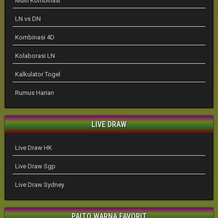
Multi Kombinasi
LN vs DN
Kombinasi 4D
Kolaborasi LN
Kalkulator Togel
Rumus Harian
LIVE DRAW
Live Draw HK
Live Draw Sgp
Live Draw Sydney
PAITO WARNA FAVORIT