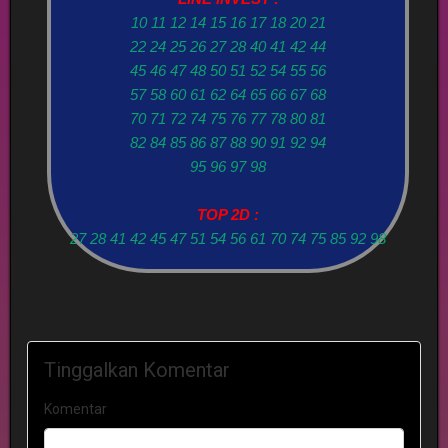
10 11 12 14 15 16 17 18 20 21
22 24 25 26 27 28 40 41 42 44
45 46 47 48 50 51 52 54 55 56
57 58 60 61 62 64 65 66 67 68
70 71 72 74 75 76 77 78 80 81
82 84 85 86 87 88 90 91 92 94
95 96 97 98
TOP 2D :
27 28 41 42 45 47 51 54 56 61 70 74 75 85 92 98
Tinggalkan Komentar
Komentar