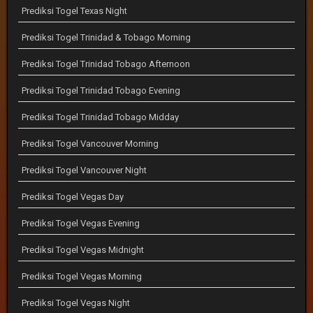
Prediksi Togel Texas Night
Prediksi Togel Trinidad & Tobago Morning
Prediksi Togel Trinidad Tobago Afternoon
Prediksi Togel Trinidad Tobago Evening
Prediksi Togel Trinidad Tobago Midday
Prediksi Togel Vancouver Morning
Prediksi Togel Vancouver Night
Prediksi Togel Vegas Day
Prediksi Togel Vegas Evening
Prediksi Togel Vegas Midnight
Prediksi Togel Vegas Morning
Prediksi Togel Vegas Night