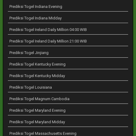
Prediksi Togel Indiana Evening
Prediksi Togel Indiana Midday
Prediksi Togel Ireland Daily Million 04:00 WIB
Prediksi Togel Ireland Daily Million 21:00 WIB
Prediksi Togel Jinjiang
Prediksi Togel Kentucky Evening
Prediksi Togel Kentucky Midday
Prediksi Togel Louisiana
Prediksi Togel Magnum Cambodia
Prediksi Togel Maryland Evening
Prediksi Togel Maryland Midday
Prediksi Togel Massachusetts Evening