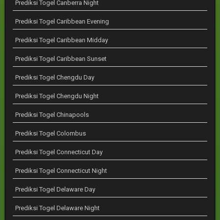
Prediksi Togel Canberra Night
Prediksi Togel Caribbean Evening
Prediksi Togel Caribbean Midday
Prediksi Togel Caribbean Sunset
Prediksi Togel Chengdu Day
Prediksi Togel Chengdu Night
Prediksi Togel Chinapools
Prediksi Togel Colombus
Prediksi Togel Connecticut Day
Prediksi Togel Connecticut Night
Prediksi Togel Delaware Day
Prediksi Togel Delaware Night