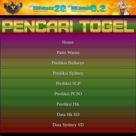
Home
Paito Warna
Prediksi Bullseye
Prediksi Sydney
Prediksi SGP
Prediksi PCSO
Prediksi HK
Data Hk 6D
Data Sydney 6D