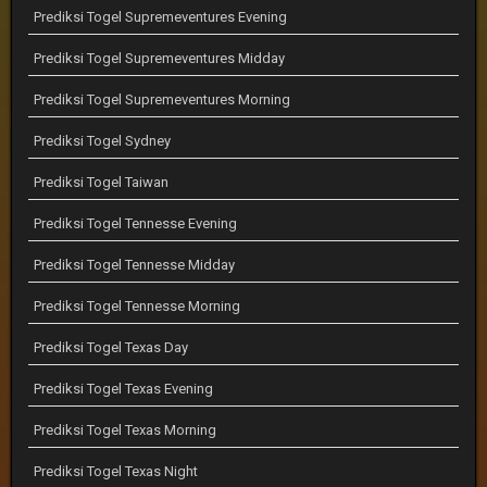
Prediksi Togel Supremeventures Evening
Prediksi Togel Supremeventures Midday
Prediksi Togel Supremeventures Morning
Prediksi Togel Sydney
Prediksi Togel Taiwan
Prediksi Togel Tennesse Evening
Prediksi Togel Tennesse Midday
Prediksi Togel Tennesse Morning
Prediksi Togel Texas Day
Prediksi Togel Texas Evening
Prediksi Togel Texas Morning
Prediksi Togel Texas Night