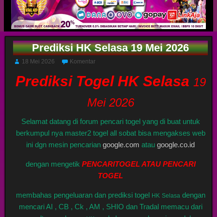
Prediksi HK Selasa 19 Mei 2026
18 Mei 2026
Komentar
Prediksi Togel HK Selasa
19
Mei 2026
Selamat datang di forum pencari togel yang di buat untuk
berkumpul nya master2 togel all sobat bisa mengakses web
ini dgn mesin pencarian
google.com
atau
google.co.id
dengan mengetik
PENCARITOGEL ATAU PENCARI
TOGEL
membahas pengeluaran dan prediksi togel
dengan
HK
Selasa
mencari AI , CB , Ck , AM , SHIO dan Tradal memacu dari