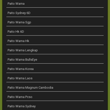
Paito Warna
Paito Sydney 6D
Paito Warna Sgp
Paito Hk 6D
Paito Warna Hk
Paito Warna Lengkap
Paito Warna BullsEye
Paito Warna Korea
Paito Warna Laos
Paito Warna Magnum Cambodia
Paito Warna Pcso
Paito Warna Sydney