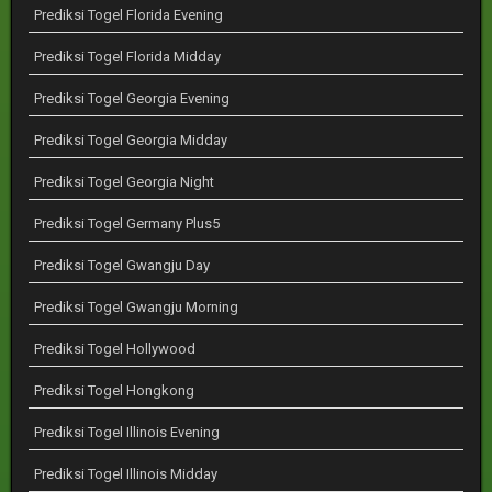
Prediksi Togel Florida Evening
Prediksi Togel Florida Midday
Prediksi Togel Georgia Evening
Prediksi Togel Georgia Midday
Prediksi Togel Georgia Night
Prediksi Togel Germany Plus5
Prediksi Togel Gwangju Day
Prediksi Togel Gwangju Morning
Prediksi Togel Hollywood
Prediksi Togel Hongkong
Prediksi Togel Illinois Evening
Prediksi Togel Illinois Midday