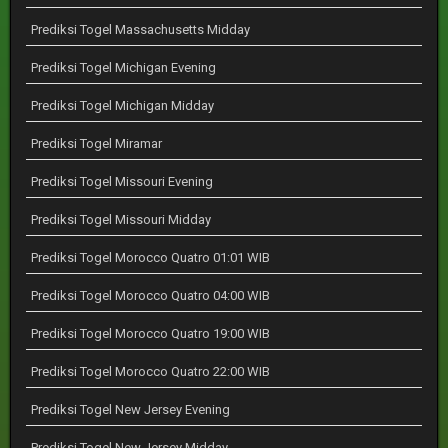
Prediksi Togel Massachusetts Midday
Prediksi Togel Michigan Evening
Prediksi Togel Michigan Midday
Prediksi Togel Miramar
Prediksi Togel Missouri Evening
Prediksi Togel Missouri Midday
Prediksi Togel Morocco Quatro 01:01 WIB
Prediksi Togel Morocco Quatro 04:00 WIB
Prediksi Togel Morocco Quatro 19:00 WIB
Prediksi Togel Morocco Quatro 22:00 WIB
Prediksi Togel New Jersey Evening
Prediksi Togel New Jersey Midday