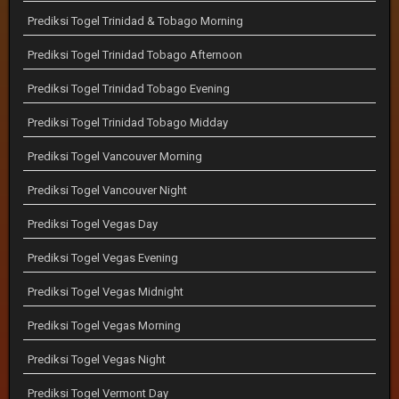
Prediksi Togel Trinidad & Tobago Morning
Prediksi Togel Trinidad Tobago Afternoon
Prediksi Togel Trinidad Tobago Evening
Prediksi Togel Trinidad Tobago Midday
Prediksi Togel Vancouver Morning
Prediksi Togel Vancouver Night
Prediksi Togel Vegas Day
Prediksi Togel Vegas Evening
Prediksi Togel Vegas Midnight
Prediksi Togel Vegas Morning
Prediksi Togel Vegas Night
Prediksi Togel Vermont Day