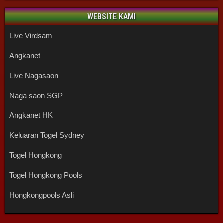
WEBSITE KAMI
Live Virdsam
Angkanet
Live Nagasaon
Naga saon SGP
Angkanet HK
Keluaran Togel Sydney
Togel Hongkong
Togel Hongkong Pools
Hongkongpools Asli