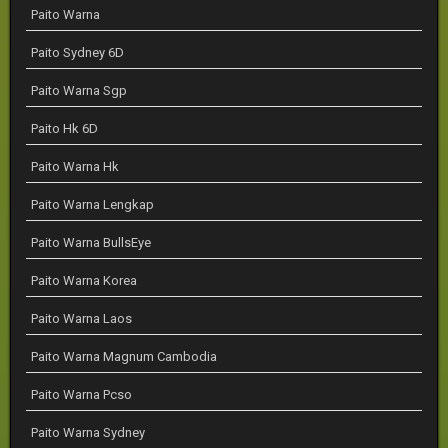
Paito Warna
Paito Sydney 6D
Paito Warna Sgp
Paito Hk 6D
Paito Warna Hk
Paito Warna Lengkap
Paito Warna BullsEye
Paito Warna Korea
Paito Warna Laos
Paito Warna Magnum Cambodia
Paito Warna Pcso
Paito Warna Sydney