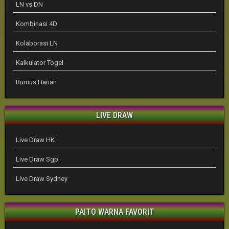
LN vs DN
Kombinasi 4D
Kolaborasi LN
Kalkulator Togel
Rumus Harian
LIVE DRAW
Live Draw HK
Live Draw Sgp
Live Draw Sydney
PAITO WARNA FAVORIT