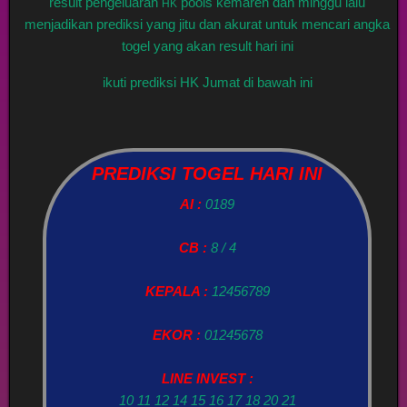
result pengeluaran
pools kemaren dan minggu lalu
HK
menjadikan prediksi yang jitu dan akurat untuk mencari angka
togel yang akan result hari ini
ikuti prediksi HK Jumat di bawah ini
PREDIKSI TOGEL HARI INI
AI :
0189
CB :
8 / 4
KEPALA :
12456789
EKOR :
01245678
LINE INVEST :
10 11 12 14 15 16 17 18 20 21