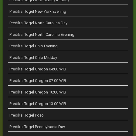
Prediksi Togel New York Evening
Prediksi Togel North Carolina Day
Prediksi Togel North Carolina Evening
Prediksi Togel Ohio Evening
Prediksi Togel Ohio Midday
Prediksi Togel Oregon 04:00 WIB
Prediksi Togel Oregon 07:00 WIB
Prediksi Togel Oregon 10:00 WIB
Prediksi Togel Oregon 13:00 WIB
Prediksi Togel Pcso
Prediksi Togel Pennsylvania Day