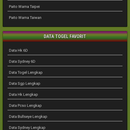
Paito Warna Taipei
Paito Warna Taiwan
DATA TOGEL FAVORIT
Data Hk 6D
Data Sydney 6D
Data Togel Lengkap
Data Sgp Lengkap
Data Hk Lengkap
Data Pcso Lengkap
Data Bullseye Lengkap
Data Sydney Lengkap