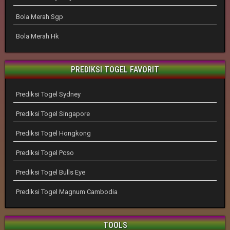
Bola Merah Sgp
Bola Merah Hk
PREDIKSI TOGEL FAVORIT
Prediksi Togel Sydney
Prediksi Togel Singapore
Prediksi Togel Hongkong
Prediksi Togel Pcso
Prediksi Togel Bulls Eye
Prediksi Togel Magnum Cambodia
TOOLS