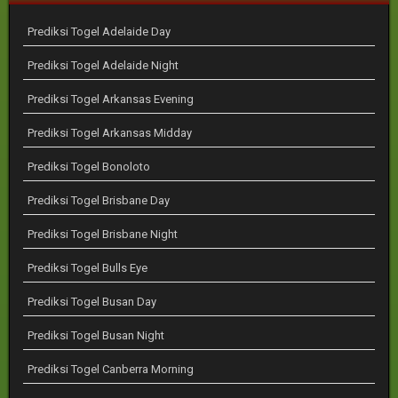
Prediksi Togel Adelaide Day
Prediksi Togel Adelaide Night
Prediksi Togel Arkansas Evening
Prediksi Togel Arkansas Midday
Prediksi Togel Bonoloto
Prediksi Togel Brisbane Day
Prediksi Togel Brisbane Night
Prediksi Togel Bulls Eye
Prediksi Togel Busan Day
Prediksi Togel Busan Night
Prediksi Togel Canberra Morning