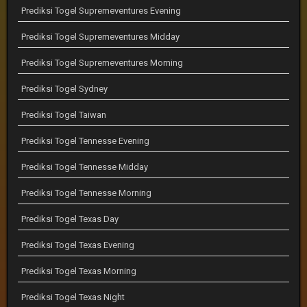
Prediksi Togel Supremeventures Evening
Prediksi Togel Supremeventures Midday
Prediksi Togel Supremeventures Morning
Prediksi Togel Sydney
Prediksi Togel Taiwan
Prediksi Togel Tennesse Evening
Prediksi Togel Tennesse Midday
Prediksi Togel Tennesse Morning
Prediksi Togel Texas Day
Prediksi Togel Texas Evening
Prediksi Togel Texas Morning
Prediksi Togel Texas Night