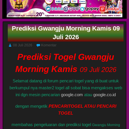
Prediksi Gwangju Morning Kamis 09
Juli 2026
08 Juli 2026
Komentar
Prediksi Togel Gwangju
Morning Kamis
09 Juli 2026
Selamat datang di forum pencari togel yang di buat untuk
berkumpul nya master2 togel all sobat bisa mengakses web
ini dgn mesin pencarian
google.com
atau
google.co.id
dengan mengetik
PENCARITOGEL ATAU PENCARI
TOGEL
membahas pengeluaran dan prediksi togel
Gwangju Morning