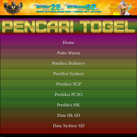
Home
Paito Warna
Prediksi Bullseye
Prediksi Sydney
Prediksi SGP
Prediksi PCSO
Prediksi HK
Data Hk 6D
Data Sydney 6D