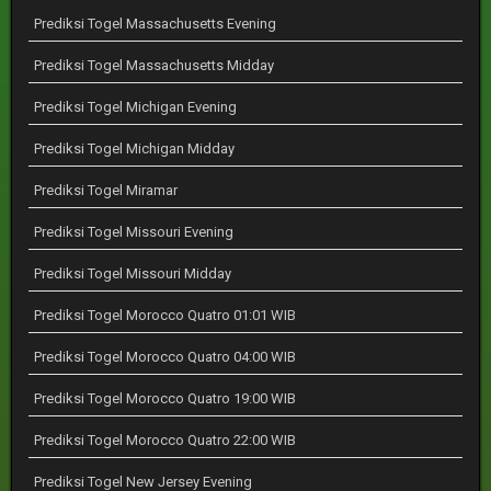
Prediksi Togel Massachusetts Evening
Prediksi Togel Massachusetts Midday
Prediksi Togel Michigan Evening
Prediksi Togel Michigan Midday
Prediksi Togel Miramar
Prediksi Togel Missouri Evening
Prediksi Togel Missouri Midday
Prediksi Togel Morocco Quatro 01:01 WIB
Prediksi Togel Morocco Quatro 04:00 WIB
Prediksi Togel Morocco Quatro 19:00 WIB
Prediksi Togel Morocco Quatro 22:00 WIB
Prediksi Togel New Jersey Evening