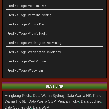
Prediksi Togel Vermont Day
Prediksi Togel Vermont Evening
Prediksi Togel Virginia Day
Prediksi Togel Virginia Night
Prediksi Togel Washington Dc Evening
Prediksi Togel Washington Dc Midday
Prediksi Togel West Virginia
Prediksi Togel Wisconsin
BEST LINK
Hongkong Pools
,
Data Warna Sydney
,
Data Warna HK
,
Paito
Warna HK 6D
,
Data Warna SGP
,
Pencari Hoky
,
Data Sydney
,
Data Sydney 6D
,
Data SGP