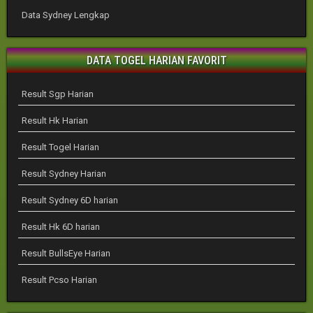
Data Sydney Lengkap
DATA TOGEL HARIAN FAVORIT
Result Sgp Harian
Result Hk Harian
Result Togel Harian
Result Sydney Harian
Result Sydney 6D harian
Result Hk 6D harian
Result BullsEye Harian
Result Pcso Harian