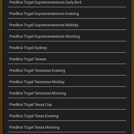
Prediksi Togel Supremeventures Early Bird
Prediksi Togel Supremeventures Evening
Prediksi Togel Supremeventures Midday
Prediksi Togel Supremeventures Morning
Prediksi Togel Sydney
Prediksi Togel Taiwan
Prediksi Togel Tennesse Evening
Prediksi Togel Tennesse Midday
Prediksi Togel Tennesse Morning
Prediksi Togel Texas Day
Prediksi Togel Texas Evening
Prediksi Togel Texas Morning