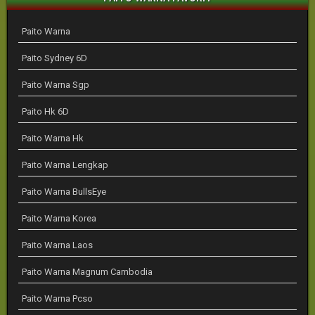
Paito Warna
Paito Sydney 6D
Paito Warna Sgp
Paito Hk 6D
Paito Warna Hk
Paito Warna Lengkap
Paito Warna BullsEye
Paito Warna Korea
Paito Warna Laos
Paito Warna Magnum Cambodia
Paito Warna Pcso