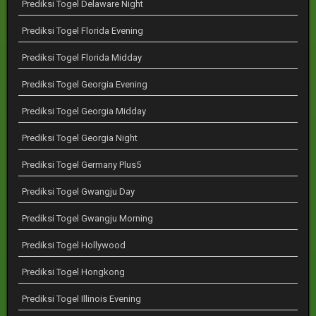
Prediksi Togel Delaware Night
Prediksi Togel Florida Evening
Prediksi Togel Florida Midday
Prediksi Togel Georgia Evening
Prediksi Togel Georgia Midday
Prediksi Togel Georgia Night
Prediksi Togel Germany Plus5
Prediksi Togel Gwangju Day
Prediksi Togel Gwangju Morning
Prediksi Togel Hollywood
Prediksi Togel Hongkong
Prediksi Togel Illinois Evening