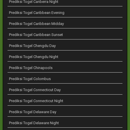
Prediksi Togel Canberra Night
Prediksi Togel Caribbean Evening
Prediksi Togel Caribbean Midday
Prediksi Togel Caribbean Sunset
Prediksi Togel Chengdu Day
Prediksi Togel Chengdu Night
Prediksi Togel Chinapools
Prediksi Togel Colombus
Prediksi Togel Connecticut Day
Prediksi Togel Connecticut Night
Prediksi Togel Delaware Day
Prediksi Togel Delaware Night