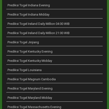
Prediksi Togel Indiana Evening
Prediksi Togel Indiana Midday
Prediksi Togel Ireland Daily Million 04:00 WIB
Prediksi Togel Ireland Daily Million 21:00 WIB
Prediksi Togel Jinjiang
Prediksi Togel Kentucky Evening
Prediksi Togel Kentucky Midday
Prediksi Togel Louisiana
Prediksi Togel Magnum Cambodia
Prediksi Togel Maryland Evening
Prediksi Togel Maryland Midday
Prediksi Togel Massachusetts Evening