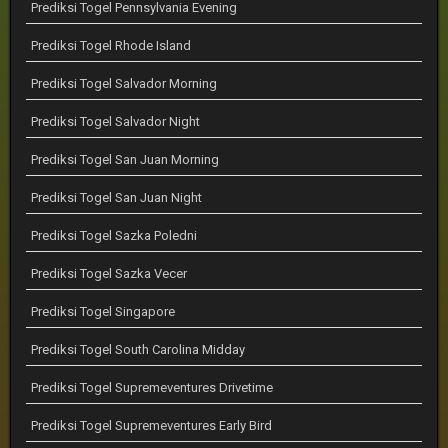
Prediksi Togel Pennsylvania Evening
Prediksi Togel Rhode Island
Prediksi Togel Salvador Morning
Prediksi Togel Salvador Night
Prediksi Togel San Juan Morning
Prediksi Togel San Juan Night
Prediksi Togel Sazka Poledni
Prediksi Togel Sazka Vecer
Prediksi Togel Singapore
Prediksi Togel South Carolina Midday
Prediksi Togel Supremeventures Drivetime
Prediksi Togel Supremeventures Early Bird