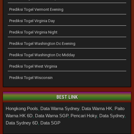
Prediksi Togel Vermont Evening
Prediksi Togel Virginia Day
Prediksi Togel Virginia Night
Prediksi Togel Washington Dc Evening
Prediksi Togel Washington Dc Midday
Prediksi Togel West Virginia
Prediksi Togel Wisconsin
BEST LINK
Hongkong Pools
,
Data Warna Sydney
,
Data Warna HK
,
Paito
Warna HK 6D
,
Data Warna SGP
,
Pencari Hoky
,
Data Sydney
,
Data Sydney 6D
,
Data SGP