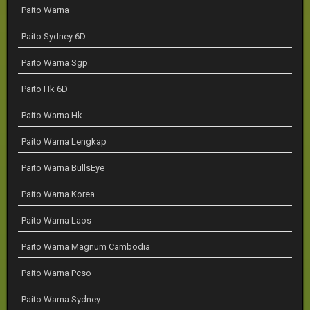
Paito Warna
Paito Sydney 6D
Paito Warna Sgp
Paito Hk 6D
Paito Warna Hk
Paito Warna Lengkap
Paito Warna BullsEye
Paito Warna Korea
Paito Warna Laos
Paito Warna Magnum Cambodia
Paito Warna Pcso
Paito Warna Sydney