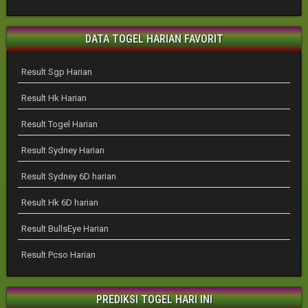
DATA TOGEL HARIAN FAVORIT
Result Sgp Harian
Result Hk Harian
Result Togel Harian
Result Sydney Harian
Result Sydney 6D harian
Result Hk 6D harian
Result BullsEye Harian
Result Pcso Harian
PREDIKSI TOGEL HARI INI