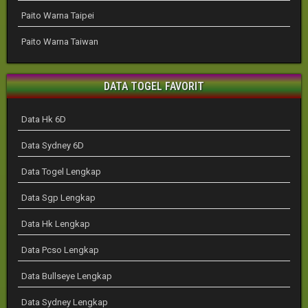
Paito Warna Taipei
Paito Warna Taiwan
DATA TOGEL FAVORIT
Data Hk 6D
Data Sydney 6D
Data Togel Lengkap
Data Sgp Lengkap
Data Hk Lengkap
Data Pcso Lengkap
Data Bullseye Lengkap
Data Sydney Lengkap