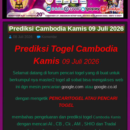
Prediksi Cambodia Kamis 09 Juli 2026
08 Juli 2026
Komentar
Prediksi Togel Cambodia
Kamis
09 Juli 2026
Selamat datang di forum pencari togel yang di buat untuk
berkumpul nya master2 togel all sobat bisa mengakses web
ini dgn mesin pencarian
google.com
atau
google.co.id
dengan mengetik
PENCARITOGEL ATAU PENCARI
TOGEL
membahas pengeluaran dan prediksi togel
Cambodia
Kamis
dengan mencari AI , CB , Ck , AM , SHIO dan Tradal