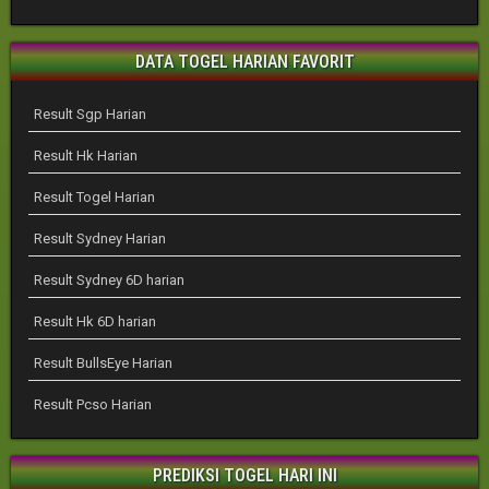
DATA TOGEL HARIAN FAVORIT
Result Sgp Harian
Result Hk Harian
Result Togel Harian
Result Sydney Harian
Result Sydney 6D harian
Result Hk 6D harian
Result BullsEye Harian
Result Pcso Harian
PREDIKSI TOGEL HARI INI