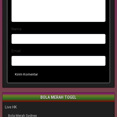
Nama
Email
Kirim Komentar
BOLA MERAH TOGEL
Live HK
Bola Merah Sydney