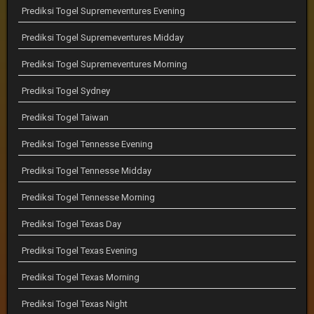
Prediksi Togel Supremeventures Evening
Prediksi Togel Supremeventures Midday
Prediksi Togel Supremeventures Morning
Prediksi Togel Sydney
Prediksi Togel Taiwan
Prediksi Togel Tennesse Evening
Prediksi Togel Tennesse Midday
Prediksi Togel Tennesse Morning
Prediksi Togel Texas Day
Prediksi Togel Texas Evening
Prediksi Togel Texas Morning
Prediksi Togel Texas Night