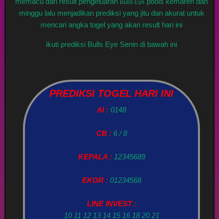
memacu dari result pengeluaran
pools kemaren dan
Bulls Eye
minggu lalu menjadikan prediksi yang jitu dan akurat untuk
mencari angka togel yang akan result hari ini
ikuti prediksi Bulls Eye Senin di bawah ini
PREDIKSI TOGEL HARI INI
AI :
0148
CB :
6 / 8
KEPALA :
12345689
EKOR :
01234568
LINE INVEST :
10 11 12 13 14 15 16 18 20 21