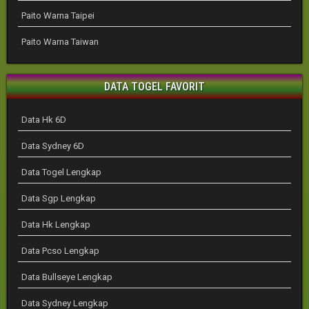
Paito Warna Taipei
Paito Warna Taiwan
DATA TOGEL FAVORIT
Data Hk 6D
Data Sydney 6D
Data Togel Lengkap
Data Sgp Lengkap
Data Hk Lengkap
Data Pcso Lengkap
Data Bullseye Lengkap
Data Sydney Lengkap