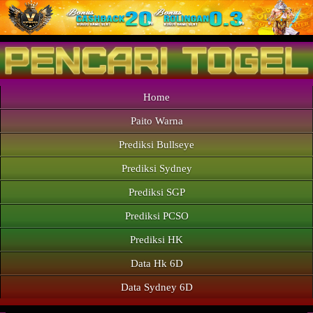
Home
Paito Warna
Prediksi Bullseye
Prediksi Sydney
Prediksi SGP
Prediksi PCSO
Prediksi HK
Data Hk 6D
Data Sydney 6D