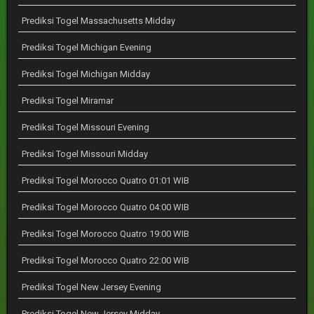
Prediksi Togel Massachusetts Midday
Prediksi Togel Michigan Evening
Prediksi Togel Michigan Midday
Prediksi Togel Miramar
Prediksi Togel Missouri Evening
Prediksi Togel Missouri Midday
Prediksi Togel Morocco Quatro 01:01 WIB
Prediksi Togel Morocco Quatro 04:00 WIB
Prediksi Togel Morocco Quatro 19:00 WIB
Prediksi Togel Morocco Quatro 22:00 WIB
Prediksi Togel New Jersey Evening
Prediksi Togel New Jersey Midday