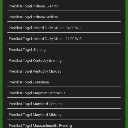
Prediksi Togel Indiana Evening
Prediksi Togel Indiana Midday
Prediksi Togel Ireland Daily Million 04:00 WIB
Prediksi Togel Ireland Daily Million 21:00 WIB
Prediksi Togel Jinjiang
Prediksi Togel Kentucky Evening
Prediksi Togel Kentucky Midday
Prediksi Togel Louisiana
Prediksi Togel Magnum Cambodia
Prediksi Togel Maryland Evening
Prediksi Togel Maryland Midday
Prediksi Togel Massachusetts Evening