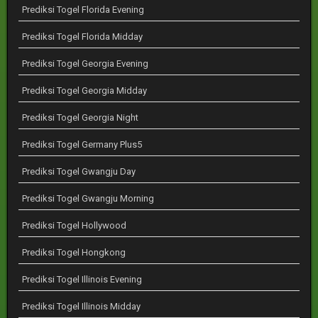
Prediksi Togel Florida Evening
Prediksi Togel Florida Midday
Prediksi Togel Georgia Evening
Prediksi Togel Georgia Midday
Prediksi Togel Georgia Night
Prediksi Togel Germany Plus5
Prediksi Togel Gwangju Day
Prediksi Togel Gwangju Morning
Prediksi Togel Hollywood
Prediksi Togel Hongkong
Prediksi Togel Illinois Evening
Prediksi Togel Illinois Midday