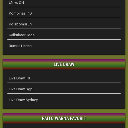
LN vs DN
Kombinasi 4D
Kolaborasi LN
Kalkulator Togel
Rumus Harian
LIVE DRAW
Live Draw HK
Live Draw Sgp
Live Draw Sydney
PAITO WARNA FAVORIT