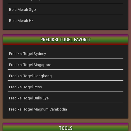
Bola Merah Sgp
Bola Merah Hk
PREDIKSI TOGEL FAVORIT
Prediksi Togel Sydney
Prediksi Togel Singapore
Prediksi Togel Hongkong
Prediksi Togel Pcso
Prediksi Togel Bulls Eye
Prediksi Togel Magnum Cambodia
TOOLS