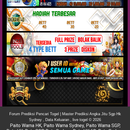
Forum Prediksi Pencari Togel | Master Prediksi Angka Jitu Sgp Hk
Sydney , Data Keluaran , live togel © 2026
Paito Warna HK
,
Paito Warna Sydney
,
Paito Warna SGP
,