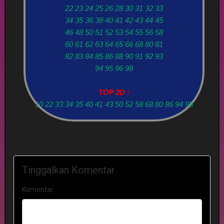
22 23 24 25 26 28 30 31 32 33
34 35 36 38 40 41 42 43 44 45
46 48 50 51 52 53 54 55 56 58
60 61 62 63 64 65 66 68 80 81
82 83 84 85 86 88 90 91 92 93
94 95 96 98
TOP 2D :
10 22 33 34 35 40 41 43 50 52 58 68 80 86 94 98
Tinggalkan Komentar
Komentar