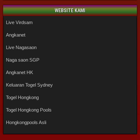
WEBSITE KAMI
Live Virdsam
Angkanet
Live Nagasaon
Naga saon SGP
Angkanet HK
Keluaran Togel Sydney
Togel Hongkong
Togel Hongkong Pools
Hongkongpools Asli