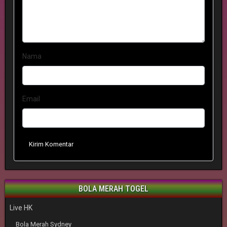
Nama
Email
Kirim Komentar
BOLA MERAH TOGEL
Live HK
Bola Merah Sydney