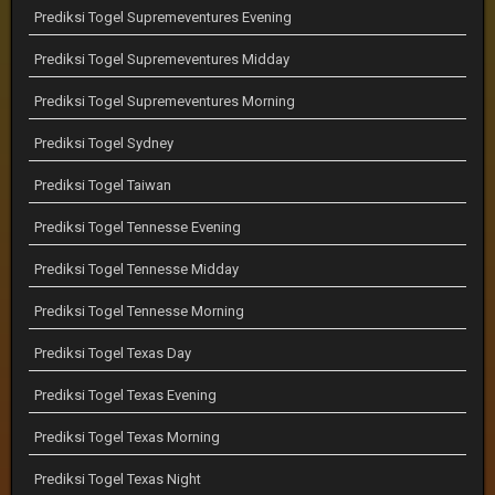
Prediksi Togel Supremeventures Evening
Prediksi Togel Supremeventures Midday
Prediksi Togel Supremeventures Morning
Prediksi Togel Sydney
Prediksi Togel Taiwan
Prediksi Togel Tennesse Evening
Prediksi Togel Tennesse Midday
Prediksi Togel Tennesse Morning
Prediksi Togel Texas Day
Prediksi Togel Texas Evening
Prediksi Togel Texas Morning
Prediksi Togel Texas Night