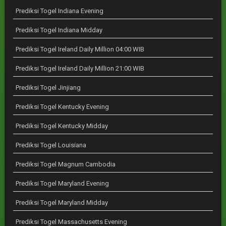
Prediksi Togel Indiana Evening
Prediksi Togel Indiana Midday
Prediksi Togel Ireland Daily Million 04:00 WIB
Prediksi Togel Ireland Daily Million 21:00 WIB
Prediksi Togel Jinjiang
Prediksi Togel Kentucky Evening
Prediksi Togel Kentucky Midday
Prediksi Togel Louisiana
Prediksi Togel Magnum Cambodia
Prediksi Togel Maryland Evening
Prediksi Togel Maryland Midday
Prediksi Togel Massachusetts Evening