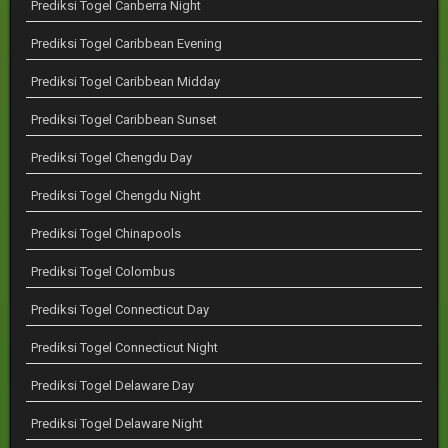
Prediksi Togel Canberra Night
Prediksi Togel Caribbean Evening
Prediksi Togel Caribbean Midday
Prediksi Togel Caribbean Sunset
Prediksi Togel Chengdu Day
Prediksi Togel Chengdu Night
Prediksi Togel Chinapools
Prediksi Togel Colombus
Prediksi Togel Connecticut Day
Prediksi Togel Connecticut Night
Prediksi Togel Delaware Day
Prediksi Togel Delaware Night