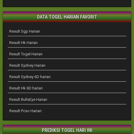
DATA TOGEL HARIAN FAVORIT
Result Sgp Harian
Result Hk Harian
Result Togel Harian
Result Sydney Harian
Result Sydney 6D harian
Result Hk 6D harian
Result BullsEye Harian
Result Pcso Harian
PREDIKSI TOGEL HARI INI