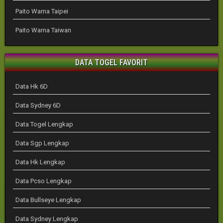
Paito Warna Taipei
Paito Warna Taiwan
DATA TOGEL FAVORIT
Data Hk 6D
Data Sydney 6D
Data Togel Lengkap
Data Sgp Lengkap
Data Hk Lengkap
Data Pcso Lengkap
Data Bullseye Lengkap
Data Sydney Lengkap