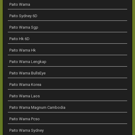
Paito Warna
Paito Sydney 6D
Paito Warna Sgp
Paito Hk 6D
Paito Warna Hk
Paito Warna Lengkap
Paito Warna BullsEye
Paito Warna Korea
Paito Warna Laos
Paito Warna Magnum Cambodia
Paito Warna Pcso
Paito Warna Sydney