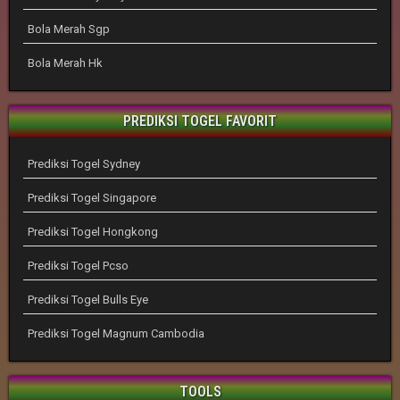
Bola Merah Sgp
Bola Merah Hk
PREDIKSI TOGEL FAVORIT
Prediksi Togel Sydney
Prediksi Togel Singapore
Prediksi Togel Hongkong
Prediksi Togel Pcso
Prediksi Togel Bulls Eye
Prediksi Togel Magnum Cambodia
TOOLS