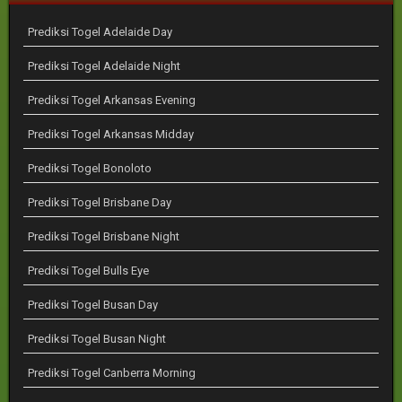
Prediksi Togel Adelaide Day
Prediksi Togel Adelaide Night
Prediksi Togel Arkansas Evening
Prediksi Togel Arkansas Midday
Prediksi Togel Bonoloto
Prediksi Togel Brisbane Day
Prediksi Togel Brisbane Night
Prediksi Togel Bulls Eye
Prediksi Togel Busan Day
Prediksi Togel Busan Night
Prediksi Togel Canberra Morning