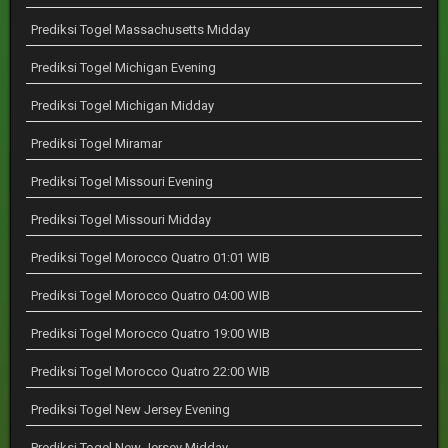
Prediksi Togel Massachusetts Midday
Prediksi Togel Michigan Evening
Prediksi Togel Michigan Midday
Prediksi Togel Miramar
Prediksi Togel Missouri Evening
Prediksi Togel Missouri Midday
Prediksi Togel Morocco Quatro 01:01 WIB
Prediksi Togel Morocco Quatro 04:00 WIB
Prediksi Togel Morocco Quatro 19:00 WIB
Prediksi Togel Morocco Quatro 22:00 WIB
Prediksi Togel New Jersey Evening
Prediksi Togel New Jersey Midday