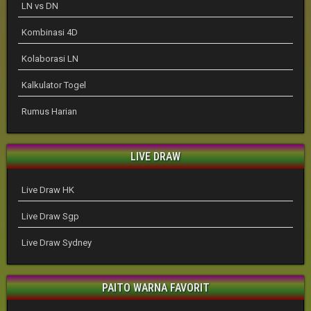
LN vs DN
Kombinasi 4D
Kolaborasi LN
Kalkulator Togel
Rumus Harian
LIVE DRAW
Live Draw HK
Live Draw Sgp
Live Draw Sydney
PAITO WARNA FAVORIT