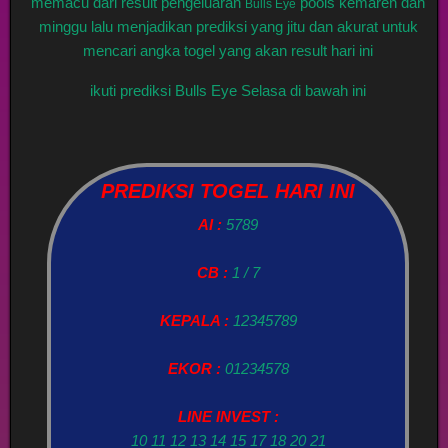
memacu dari result pengeluaran
pools kemaren dan
Bulls Eye
minggu lalu menjadikan prediksi yang jitu dan akurat untuk
mencari angka togel yang akan result hari ini
ikuti prediksi Bulls Eye Selasa di bawah ini
PREDIKSI TOGEL HARI INI
AI :
5789
CB :
1 / 7
KEPALA :
12345789
EKOR :
01234578
LINE INVEST :
10 11 12 13 14 15 17 18 20 21