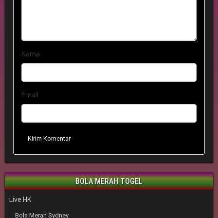
Nama
Email
Kirim Komentar
BOLA MERAH TOGEL
Live HK
Bola Merah Sydney