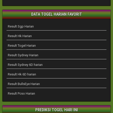
DATA TOGEL HARIAN FAVORIT
Result Sgp Harian
Result Hk Harian
Result Togel Harian
Result Sydney Harian
Result Sydney 6D harian
Result Hk 6D harian
Result BullsEye Harian
Result Pcso Harian
PREDIKSI TOGEL HARI INI