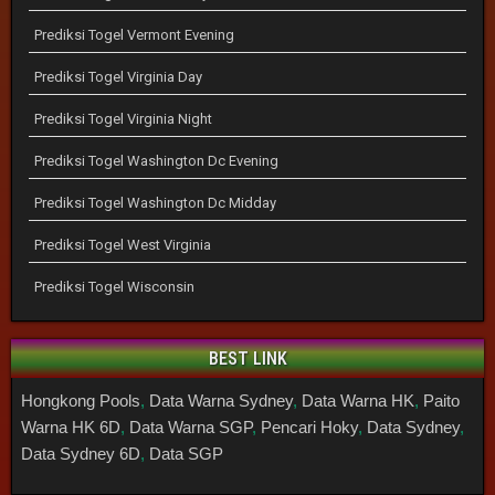
Prediksi Togel Vermont Evening
Prediksi Togel Virginia Day
Prediksi Togel Virginia Night
Prediksi Togel Washington Dc Evening
Prediksi Togel Washington Dc Midday
Prediksi Togel West Virginia
Prediksi Togel Wisconsin
BEST LINK
Hongkong Pools
,
Data Warna Sydney
,
Data Warna HK
,
Paito
Warna HK 6D
,
Data Warna SGP
,
Pencari Hoky
,
Data Sydney
,
Data Sydney 6D
,
Data SGP