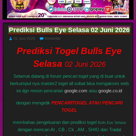
Prediksi Bulls Eye Selasa 02 Juni 2026
01 Juni 2026
Komentar
Prediksi Togel Bulls Eye
Selasa
02 Juni 2026
Selamat datang di forum pencari togel yang di buat untuk
berkumpul nya master2 togel all sobat bisa mengakses web
ini dgn mesin pencarian
google.com
atau
google.co.id
dengan mengetik
PENCARITOGEL ATAU PENCARI
TOGEL
membahas pengeluaran dan prediksi togel
Bulls Eye
Selasa
dengan mencari AI , CB , Ck , AM , SHIO dan Tradal