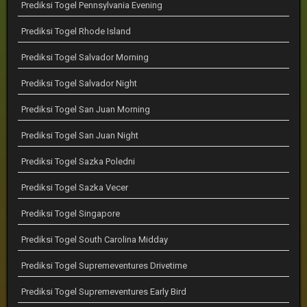
Prediksi Togel Pennsylvania Evening
Prediksi Togel Rhode Island
Prediksi Togel Salvador Morning
Prediksi Togel Salvador Night
Prediksi Togel San Juan Morning
Prediksi Togel San Juan Night
Prediksi Togel Sazka Poledni
Prediksi Togel Sazka Vecer
Prediksi Togel Singapore
Prediksi Togel South Carolina Midday
Prediksi Togel Supremeventures Drivetime
Prediksi Togel Supremeventures Early Bird